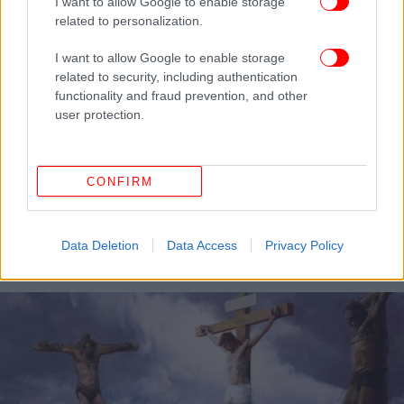
I want to allow Google to enable storage
related to personalization.
I want to allow Google to enable storage
related to security, including authentication
functionality and fraud prevention, and other
user protection.
CONFIRM
ΤΕΧΝΟΛΟΓΙΑ
22/06/2012 14:39
Νέες ενδείξεις απο μετεωρίτες, αποδεικνύουν
τη θεωρία οτι υπήρχε νερό στον Άρη
Data Deletion
Data Access
Privacy Policy