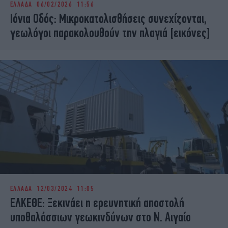
ΕΛΛΑΔΑ
06/02/2026 11:56
iBOOKS
ΖΩΔΙΑ
Ιόνια Οδός: Μικροκατολισθήσεις συνεχίζονται,
OSCARS
THE OCEAN
γεωλόγοι παρακολουθούν την πλαγιά [εικόνες]
MEDIA
ELAMEFORA
NEWSLETTER
ΕΛΛΑΔΑ
12/03/2024 11:05
ΕΛΚΕΘΕ: Ξεκινάει η ερευνητική αποστολή
υποθαλάσσιων γεωκινδύνων στο Ν. Αιγαίο