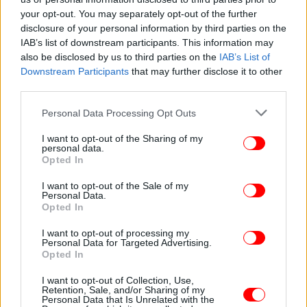
Νορβηγοί γεωλόγοι: Η Ελλάδα έχει τρεις
your opt-out. You may separately opt-out of the further
disclosure of your personal information by third parties on the
υποσχόμενες περιοχές που κρύβουν πετρέλαιο
IAB’s list of downstream participants. This information may
και φυσικό αέριο
also be disclosed by us to third parties on the
IAB’s List of
Downstream Participants
that may further disclose it to other
third parties.
Please note that this website/app uses one or more Google
Personal Data Processing Opt Outs
services and may gather and store information including but
not limited to your visit or usage behaviour. You may click to
I want to opt-out of the Sharing of my
personal data.
grant or deny consent to Google and its third-party tags to
Opted In
use your data for below specified purposes in below Google
consent section.
I want to opt-out of the Sale of my
Personal Data.
Opted In
I want to opt-out of processing my
Personal Data for Targeted Advertising.
Opted In
ΚΟΣΜΟΣ
05/04/2013 23:29
«Πρωτόγονη» φιλοξενία σε ξενοδοχείο –
I want to opt-out of Collection, Use,
Retention, Sale, and/or Sharing of my
σπηλιά στη μέση του πουθενά [εικόνες]
Personal Data that Is Unrelated with the