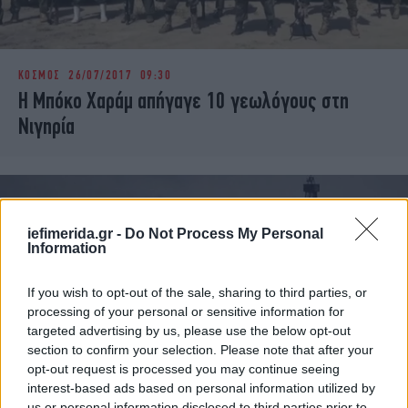
ΚΟΣΜΟΣ
26/07/2017 09:30
Η Μπόκο Χαράμ απήγαγε 10 γεωλόγους στη
Νιγηρία
iefimerida.gr -
Do Not Process My Personal
Information
If you wish to opt-out of the sale, sharing to third parties, or
processing of your personal or sensitive information for
targeted advertising by us, please use the below opt-out
section to confirm your selection. Please note that after your
opt-out request is processed you may continue seeing
interest-based ads based on personal information utilized by
ΟΙΚΟΝΟΜΙΑ
07/11/2013 12:10
us or personal information disclosed to third parties prior to