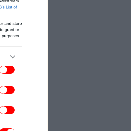
 downstream
B’s List of
er and store
to grant or
ed purposes