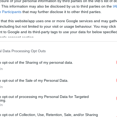
losure of your personal information by third parties on the IAB’s list of
ΖΩΗ
23/05/2025 12:31
. This information may also be disclosed by us to third parties on the
IA
Μια Ελληνίδα στις Κάννες: Η Ανθή
Participants
that may further disclose it to other third parties.
Φακιδάρη με σέξι σκίσιμο στο
 that this website/app uses one or more Google services and may gath
πόδι, τις «έσβησε» όλες σε
including but not limited to your visit or usage behaviour. You may click 
λαμπερό gala [εικόνες]
 to Google and its third-party tags to use your data for below specifi
ogle consent section.
l Data Processing Opt Outs
ΖΩΗ
07/04/2025 11:42
A-listers και billionaires στα
o opt-out of the Sharing of my personal data.
«Όσκαρ της επιστήμης» -Ποιοι
In
περπάτησαν στο λαμπερό κόκκινο
χαλί [εικόνες]
o opt-out of the Sale of my Personal Data.
In
to opt-out of processing my Personal Data for Targeted
ΓΥΝΑΙΚΑ
28/03/2025 17:42
ing.
In
Black tie και τέχνη: Τι είναι αυτό
το gala όπου έδωσε το παρών η
o opt-out of Collection, Use, Retention, Sale, and/or Sharing