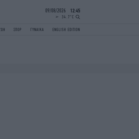
09/08/2026
12:45
34.7°C
ΖΩΗ
ΣΠΟΡ
ΓΥΝΑΙΚΑ
ENGLISH EDITION
ΕΛΛΑΔΑ
ΠΑΝΕΛΛΗΝΙΕΣ
ENGLISH EDITION
TRAVEL
ΟΛΥΜΠΙΑΚΟΙ ΑΓΩΝΕΣ
iAUTOKINITO
ΖΩΔΙΑ
ELAMEFORA