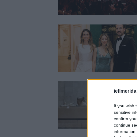
iefimerida
If you wish 
sensitive in
confirm you
continue se
information 