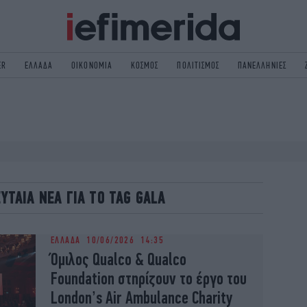
ER
ΕΛΛΑΔΑ
ΟΙΚΟΝΟΜΙΑ
ΚΟΣΜΟΣ
ΠΟΛΙΤΙΣΜΟΣ
ΠΑΝΕΛΛΗΝΙΕΣ
ΟΛΙΤΙΚΗ
NON PAPER
ΟΣΜΟΣ
ΠΟΛΙΤΙΣΜΟΣ
ΠΟΡ
ΓΥΝΑΙΚΑ
TORIES
ΕΚΛΟΓΕΣ
ΓΕΙΑ
DESIGN
ΕΥΤΑΙΑ ΝΕΑ ΓΙΑ ΤΟ TAG GALA
REEN
PODCAST
GASTRONOMIE
iBOOKS
ΕΛΛΑΔΑ
10/06/2026 14:35
HE OCEAN
MEDIA
Όμιλος Qualco & Qualco
Foundation στηρίζουν το έργο του
London’s Air Ambulance Charity