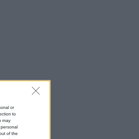
sonal or
ection to
ou may
 personal
out of the