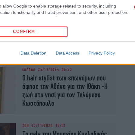
o allow Google to enable storage related to security, including
cation functionality and fraud prevention, and other user protection.
ΠΟΛΗ
11/12/2024 17:00
Το Ετήσιο Χριστουγεννιάτικο Gala
CONFIRM
της Ελληνικής Ένωσης
Επιχειρηματιών (Ε.ΕΝ.Ε.)
Data Deletion
Data Access
Privacy Policy
ΕΛΛΑΔΑ
25/11/2024 06:53
O hair stylist των επωνύμων που
άφησε την Αθήνα για την Ιθάκη -Η
ζωή στο νησί για τον Τηλέμαχο
Κωστόπουλο
ΖΩΗ
23/11/2024 15:12
Το gala του Μουσείου Κυκλαδικής