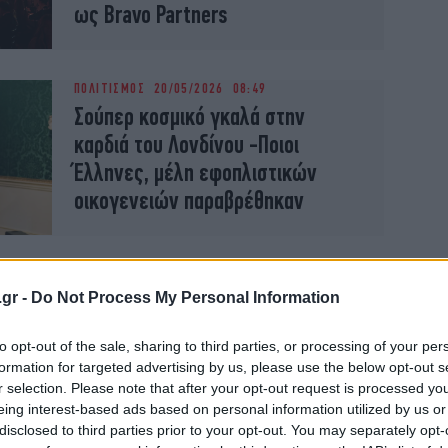
ως Bravo Partners
ΠΟΛΙΤΙΣΜΟΣ
20/05/2026 08:49
Σούπερ κοσμικό γκαλά στην
καρδιά του Λονδίνου -Ποιοι
Έλληνες, μέλη εφοπλιστικών
οικογενειών παραβρέθηκαν
ΚΟΣΜΟΣ
21/10/2025 16:22
Βρετανικό μουσείο: Σιγή ιχθύος
.gr -
Do Not Process My Personal Information
μετά τα παράπονα της Ελλάδας -
to opt-out of the sale, sharing to third parties, or processing of your per
Θέλει να καθιερώσει το Gala
formation for targeted advertising by us, please use the below opt-out s
ετησίως
r selection. Please note that after your opt-out request is processed y
eing interest-based ads based on personal information utilized by us or
disclosed to third parties prior to your opt-out. You may separately opt-