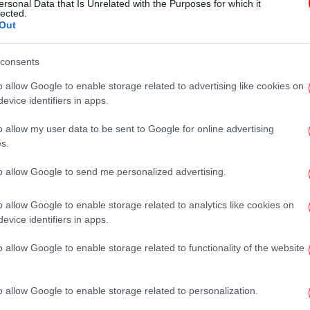
ersonal Data that Is Unrelated with the Purposes for which it
Αθηνά Ωνάση -Δημόσια εμφάνιση
lected.
Out
μετά από 4 χρόνια
consents
o allow Google to enable storage related to advertising like cookies on
evice identifiers in apps.
ΖΩΗ
06/03/2025 12:32
Η μόνη Ελληνίδα που βρέθηκε στο
o allow my user data to be sent to Google for online advertising
λαμπερό dinner gala του Λούβρου
s.
με τους σούπερ σταρ [εικόνες]
to allow Google to send me personalized advertising.
o allow Google to enable storage related to analytics like cookies on
ΖΩΗ
05/03/2025 10:46
evice identifiers in apps.
Όλο το παγκόσμιο star system στο
λαμπερό gala του Λούβρου -Οι
o allow Google to enable storage related to functionality of the website
κομψοί Μπέκαμ, η θεά Κάρλα
Μπρούνι, εκπληκτικά ρούχα
o allow Google to enable storage related to personalization.