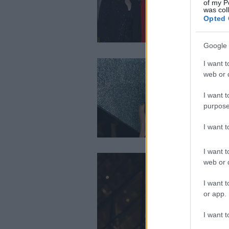
of my P
was col
Opted 
Google 
I want t
web or d
I want t
purpose
I want 
I want t
web or d
I want t
or app.
I want t