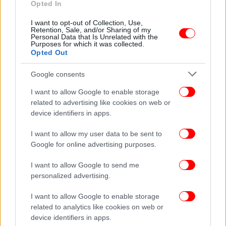
Opted In
ΕΛΛΑΔΑ
29/11/2025 12:40
Η φορολόγηση των ιστιοπλοϊκών σκαφών στην
I want to opt-out of Collection, Use,
Retention, Sale, and/or Sharing of my
Ελλάδα: Ανισότητες και προτάσεις για δίκαιη
Personal Data that Is Unrelated with the
Purposes for which it was collected.
μεταρρύθμιση
Opted Out
Google consents
I want to allow Google to enable storage
related to advertising like cookies on web or
device identifiers in apps.
I want to allow my user data to be sent to
Google for online advertising purposes.
I want to allow Google to send me
personalized advertising.
I want to allow Google to enable storage
related to analytics like cookies on web or
ΕΛΛΑΔΑ
14/11/2025 14:05
device identifiers in apps.
Θετική εξέλιξη η φορολόγηση μικροδεμάτων από