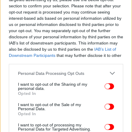
section to confirm your selection. Please note that after your
opt-out request is processed you may continue seeing
interest-based ads based on personal information utilized by
ΠΟΛΙΤΙΚΗ
07/01/2026 17:18
us or personal information disclosed to third parties prior to
Ανδρουλάκης σε παραγωγούς λαϊκών αγορών:
your opt-out. You may separately opt-out of the further
disclosure of your personal information by third parties on the
«Είμαστε απέναντι στην οριζόντια και άδικη
IAB’s list of downstream participants. This information may
φορολόγηση»
also be disclosed by us to third parties on the
IAB’s List of
Downstream Participants
that may further disclose it to other
third parties.
Please note that this website/app uses one or more Google
Personal Data Processing Opt Outs
services and may gather and store information including but
not limited to your visit or usage behaviour. You may click to
I want to opt-out of the Sharing of my
personal data.
grant or deny consent to Google and its third-party tags to
Opted In
use your data for below specified purposes in below Google
consent section.
I want to opt-out of the Sale of my
Personal Data.
Opted In
I want to opt-out of processing my
Personal Data for Targeted Advertising.