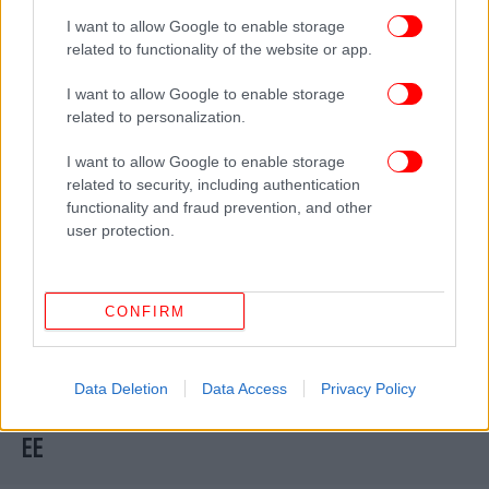
ασιατικές πλατφόρμες, λένε οι έμποροι
I want to allow Google to enable storage
related to functionality of the website or app.
I want to allow Google to enable storage
related to personalization.
I want to allow Google to enable storage
related to security, including authentication
functionality and fraud prevention, and other
user protection.
CONFIRM
ΟΙΚΟΝΟΜΙΑ
13/11/2025 17:43
ECOFIN: Εγκρίθηκε η φορολόγηση των μικρών
Data Deletion
Data Access
Privacy Policy
δεμάτων από τρίτες χώρες, που εισάγονται στην
ΕΕ