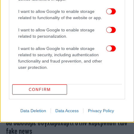
Ελλήνων έχει πιστέψει ειδήσεις που
I want to allow Google to enable storage
αποδείχθηκαν ψευδείς -Τι μέτρα ζητούν
related to functionality of the website or app.
I want to allow Google to enable storage
related to personalization.
I want to allow Google to enable storage
related to security, including authentication
functionality and fraud prevention, and other
user protection.
CONFIRM
ΠΟΛΙΤΙΚΗ
10/03/2026 21:24
Data Deletion
Data Access
Privacy Policy
Τσουκαλάς για το «Athens Alitheia Forum»: Δεν
θα δώσουμε συγχωροχάρτι στην κυβέρνηση των
fake news