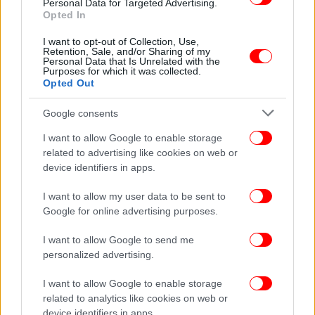
Personal Data for Targeted Advertising.
Opted In
ΠΟΛΙΤΙΚΗ
11/03/2026 14:02
Π. Μαρινάκης: «Έχει έρθει η ώρα να ανοίξει η
I want to opt-out of Collection, Use,
συζήτηση για να καταργηθεί η ανωνυμία στο
Retention, Sale, and/or Sharing of my
Personal Data that Is Unrelated with the
Διαδίκτυο»
Purposes for which it was collected.
Opted Out
Google consents
I want to allow Google to enable storage
related to advertising like cookies on web or
device identifiers in apps.
I want to allow my user data to be sent to
Google for online advertising purposes.
I want to allow Google to send me
personalized advertising.
I want to allow Google to enable storage
ΕΛΛΑΔΑ
11/03/2026 12:08
related to analytics like cookies on web or
Έρευνα Marc για τα fake news: Το 53,1% των
device identifiers in apps.