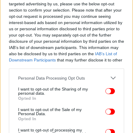
targeted advertising by us, please use the below opt-out
section to confirm your selection. Please note that after your
opt-out request is processed you may continue seeing
interest-based ads based on personal information utilized by
ΕΛΛΑΔΑ
11/03/2026 20:04
us or personal information disclosed to third parties prior to
Μητσοτάκης στο «Athens Alitheia Forum»: O
your opt-out. You may separately opt-out of the further
πατέρας μου έπεσε θύμα fake news το 1985
disclosure of your personal information by third parties on the
-Πρόσφατα, στοχοποίησαν την κόρη μου
IAB’s list of downstream participants. This information may
also be disclosed by us to third parties on the
IAB’s List of
Downstream Participants
that may further disclose it to other
third parties.
Please note that this website/app uses one or more Google
Personal Data Processing Opt Outs
services and may gather and store information including but
not limited to your visit or usage behaviour. You may click to
I want to opt-out of the Sharing of my
personal data.
grant or deny consent to Google and its third-party tags to
Opted In
use your data for below specified purposes in below Google
consent section.
I want to opt-out of the Sale of my
Personal Data.
Opted In
I want to opt-out of processing my