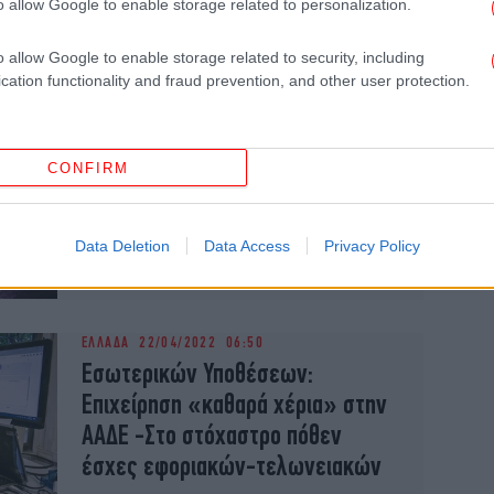
o allow Google to enable storage related to personalization.
έβγαζε μαϊμού άδειες και
πουλούσε όπλα σε ιδιώτες
o allow Google to enable storage related to security, including
cation functionality and fraud prevention, and other user protection.
ΕΛΛΑΔΑ
08/08/2022 17:18
Οι «αδιάφθοροι» της ΕΛΑΣ έκαναν
CONFIRM
έφοδο σε σπίτι διοικητή
αστυνομικού τμήματος, σε
Data Deletion
Data Access
Privacy Policy
δημοφιλές νησί των Κυκλάδων
ΕΛΛΑΔΑ
22/04/2022 06:50
Εσωτερικών Υποθέσεων:
Επιχείρηση «καθαρά χέρια» στην
ΑΑΔΕ -Στο στόχαστρο πόθεν
έσχες εφοριακών-τελωνειακών