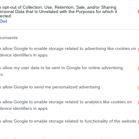
ΕΛΛΑΔΑ
24/04/2023 17:59
o opt-out of Collection, Use, Retention, Sale, and/or Sharing
Μύκονος: «Ερχόμαστε για
ersonal Data that Is Unrelated with the Purposes for which it
lected.
έλεγχο» -Τα SMS αστυνομικού
Out
που προειδοποιούσε εργολάβους
consents
o allow Google to enable storage related to advertising like cookies on
ΕΛΛΑΔΑ
26/01/2023 09:12
evice identifiers in apps.
Κρίσεις στην ΕΛ.ΑΣ.: Ποιοι
o allow my user data to be sent to Google for online advertising
αναλαμβάνουν Γενικός
s.
Αστυνομικός Διευθυντής Αττικής
και διοικητής στο Εσωτερικών
to allow Google to send me personalized advertising.
Υποθέσεων
o allow Google to enable storage related to analytics like cookies on
evice identifiers in apps.
ΕΛΛΑΔΑ
03/10/2022 21:55
o allow Google to enable storage related to functionality of the website
Θεσσαλία: Στα χέρια των
«αδιάφθορων» αστυνομικός που