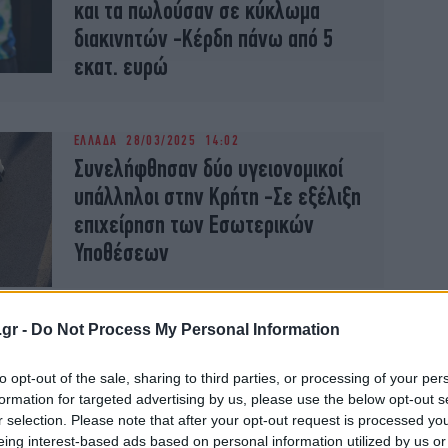
και τα πωλούσαν σε κύκλωμα
διακινητών -Κέρδη πάνω από 5
εκατ. ευρώ
ΕΛΛΑΔΑ
28/03/2025 14:02
Συνελήφθησαν δύο υγειονομικοί
υπάλληλοι στην Κρήτη -Σε εξέλιξη
επιχείρηση των Εσωτερικών
Υποθέσεων
.gr -
Do Not Process My Personal Information
ΕΛΛΑΔΑ
18/04/2024 14:45
Συνελήφθη 69χρονος σε βάρος
to opt-out of the sale, sharing to third parties, or processing of your per
formation for targeted advertising by us, please use the below opt-out s
του οποίου εκκρεμούσαν
r selection. Please note that after your opt-out request is processed y
καταδικαστικές αποφάσεις
eing interest-based ads based on personal information utilized by us or