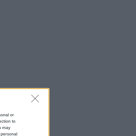
sonal or
ection to
ou may
 personal