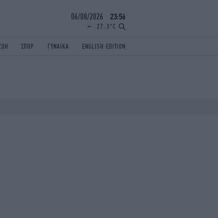
06/08/2026
23:56
27.3°C
ΖΩΗ
ΣΠΟΡ
ΓΥΝΑΙΚΑ
ENGLISH EDITION
ΕΛΛΑΔΑ
ΠΑΝΕΛΛΗΝΙΕΣ
ENGLISH EDITION
TRAVEL
ΟΛΥΜΠΙΑΚΟΙ ΑΓΩΝΕΣ
iAUTOKINITO
ΖΩΔΙΑ
ELAMEFORA