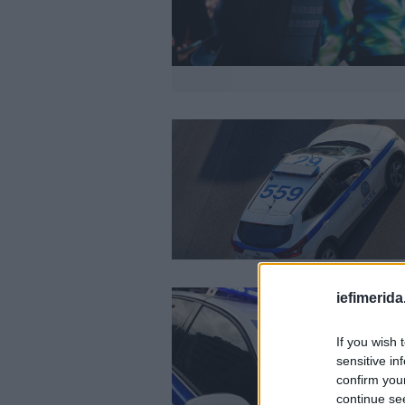
iefimerida
If you wish 
sensitive in
confirm you
continue se