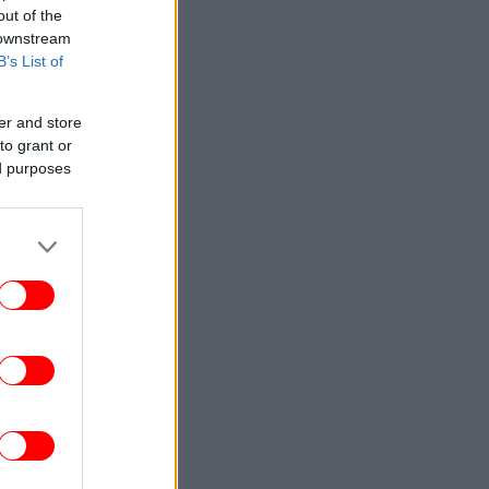
out of the
 downstream
B’s List of
er and store
to grant or
ed purposes