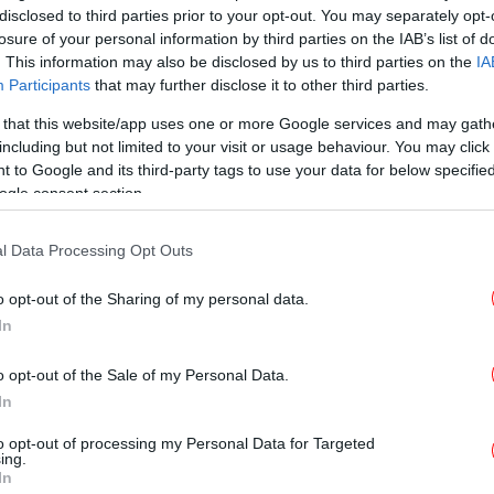
disclosed to third parties prior to your opt-out. You may separately opt-
losure of your personal information by third parties on the IAB’s list of
. This information may also be disclosed by us to third parties on the
IA
ΠΟΛΙΤΙΚΗ
02/09/2023 20:22
Participants
that may further disclose it to other third parties.
Οι 7 υποθέσεις με διαφθαρμένους
 that this website/app uses one or more Google services and may gath
αστυνομικούς που εξιχνιάστηκαν
including but not limited to your visit or usage behaviour. You may click 
σε δύο μήνες -«Μηδενική ανοχή»
 to Google and its third-party tags to use your data for below specifi
λέει ο Οικονόμου
ogle consent section.
l Data Processing Opt Outs
ΕΛΛΑΔΑ
29/05/2023 20:02
o opt-out of the Sharing of my personal data.
Οι Εσωτερικές Υποθέσεις της
In
ΕΛΑΣ συνέλαβαν 5 αστυνομικούς
για συμμετοχή σε διακίνηση
o opt-out of the Sale of my Personal Data.
μεταναστών και δωροληψία
In
to opt-out of processing my Personal Data for Targeted
ing.
In