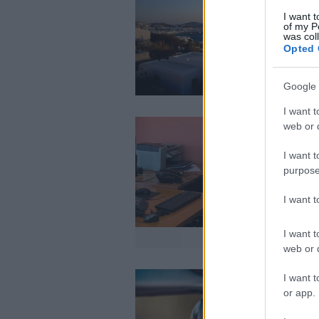
I want t
of my P
was col
Opted 
Google 
I want t
web or d
I want t
purpose
I want 
I want t
web or d
I want t
or app.