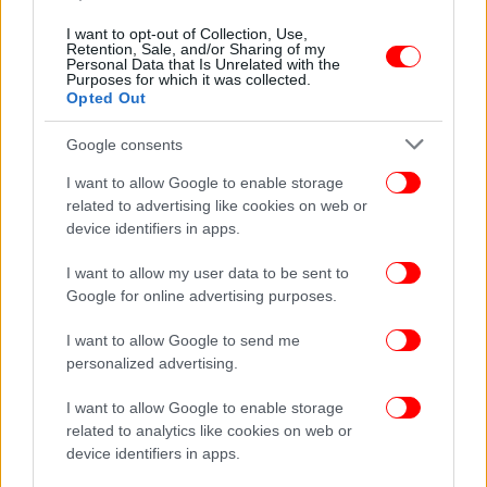
ΚΟΣΜΟΣ
05/10/2024 21:45
I want to opt-out of Collection, Use,
Ντουμπάι: Η αεροπορική εταιρεία Emirates
Retention, Sale, and/or Sharing of my
Personal Data that Is Unrelated with the
απαγορεύει βομβητές και γουόκι-τόκι, μετά τις
Purposes for which it was collected.
Opted Out
εκρήξεις στον Λίβανο
Google consents
I want to allow Google to enable storage
related to advertising like cookies on web or
device identifiers in apps.
I want to allow my user data to be sent to
Google for online advertising purposes.
I want to allow Google to send me
personalized advertising.
I want to allow Google to enable storage
related to analytics like cookies on web or
ΚΟΣΜΟΣ
03/10/2024 17:01
device identifiers in apps.
Η Emirates ακύρωσε πτήσεις για 3 ημέρες σε