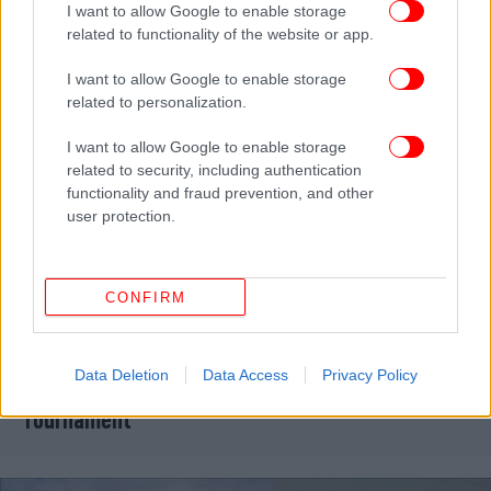
I want to allow Google to enable storage
Ιράν, Ιράκ και Ιορδανία
related to functionality of the website or app.
I want to allow Google to enable storage
related to personalization.
I want to allow Google to enable storage
related to security, including authentication
functionality and fraud prevention, and other
user protection.
CONFIRM
ΣΠΟΡ
09/02/2024 06:38
Data Deletion
Data Access
Privacy Policy
ΝΒΑ: Η Emirates χορηγός του In-Season
Tournament