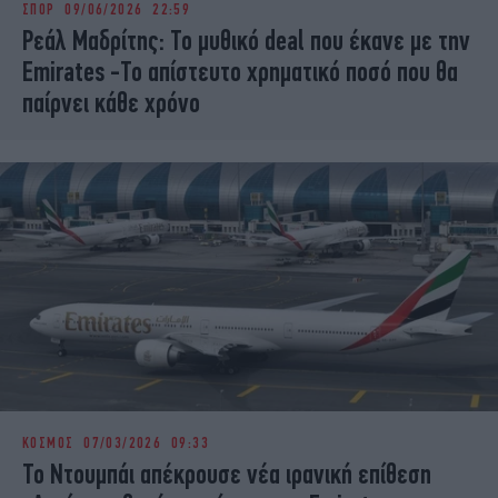
ΣΠΟΡ
09/06/2026 22:59
iBOOKS
ΖΩΔΙΑ
Ρεάλ Μαδρίτης: Το μυθικό deal που έκανε με την
OSCARS
THE OCEAN
Emirates -Το απίστευτο χρηματικό ποσό που θα
MEDIA
ELAMEFORA
παίρνει κάθε χρόνο
NEWSLETTER
ΚΟΣΜΟΣ
07/03/2026 09:33
Το Ντουμπάι απέκρουσε νέα ιρανική επίθεση