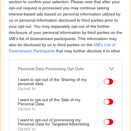
section to confirm your selection. Please note that after your
opt-out request is processed you may continue seeing
interest-based ads based on personal information utilized by
us or personal information disclosed to third parties prior to
ΣΠΟΡ
08/01/2025 01:21
your opt-out. You may separately opt-out of the further
League Cup: Φουλάρει για τελικό η Νιούκαστλ,
disclosure of your personal information by third parties on the
νίκησε 2-0 την Άρσεναλ στο «Emirates» με
IAB’s list of downstream participants. This information may
also be disclosed by us to third parties on the
IAB’s List of
τρομερό Ισάκ
Downstream Participants
that may further disclose it to other
third parties.
Please note that this website/app uses one or more Google
Personal Data Processing Opt Outs
services and may gather and store information including but
not limited to your visit or usage behaviour. You may click to
I want to opt-out of the Sharing of my
personal data.
grant or deny consent to Google and its third-party tags to
Opted In
use your data for below specified purposes in below Google
consent section.
I want to opt-out of the Sale of my
Personal Data.
Opted In
I want to opt-out of processing my
Personal Data for Targeted Advertising.
Opted In