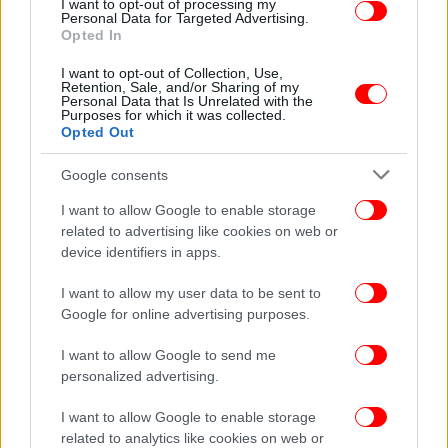
I want to opt-out of processing my
Personal Data for Targeted Advertising.
Opted In
ΓΥΝΑΙΚΑ
12/03/2022 09:49
Μάρθα Καραγιάννη, Ελενα Ναθαναήλ και Νόρα
I want to opt-out of Collection, Use,
Retention, Sale, and/or Sharing of my
Βαλσάμη σε έξοδο στα 80s -Ομορφες, στιλάτες
Personal Data that Is Unrelated with the
Purposes for which it was collected.
και καλοκαιρινές [εικόνα]
Opted Out
Google consents
I want to allow Google to enable storage
related to advertising like cookies on web or
device identifiers in apps.
I want to allow my user data to be sent to
Google for online advertising purposes.
I want to allow Google to send me
personalized advertising.
I want to allow Google to enable storage
related to analytics like cookies on web or
ΓΥΝΑΙΚΑ
04/03/2022 17:23