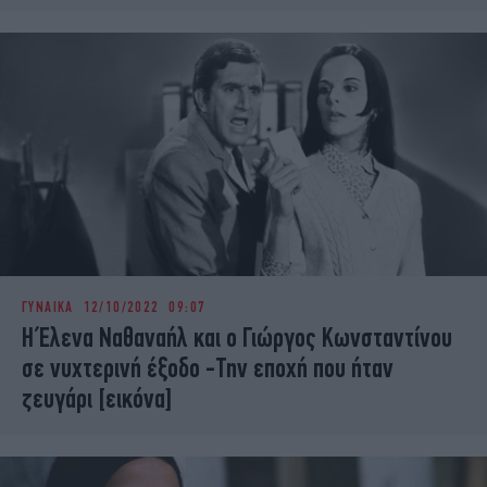
ΓΥΝΑΙΚΑ
12/10/2022 09:07
Η Έλενα Ναθαναήλ και ο Γιώργος Κωνσταντίνου
σε νυχτερινή έξοδο -Την εποχή που ήταν
ζευγάρι [εικόνα]