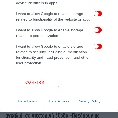
device identifiers in apps.
14 χρόνια χωρίς την Ελενα Ναθαναήλ -Η καριέρα
της, το παιδί εκτός γάμου και το αξεπέραστο
I want to allow Google to enable storage
στιλ της
related to functionality of the website or app.
I want to allow Google to enable storage
related to personalization.
I want to allow Google to enable storage
related to security, including authentication
functionality and fraud prevention, and other
user protection.
CONFIRM
ΖΩΗ
18/02/2022 09:05
Data Deletion
Data Access
Privacy Policy
Ο Βλάσσης Μπονάτσος με την Έλενα Ναθαναήλ
αγκαλιά, σε νυχτερινή έξοδο -Ποζάρουν με