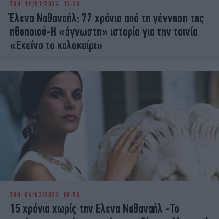
ΖΩΗ
19/01/2024 13:33
iBOOKS
ΖΩΔΙΑ
Έλενα Ναθαναήλ: 77 χρόνια από τη γέννηση της
OSCARS
THE OCEAN
ηθοποιού-Η «άγνωστη» ιστορία για την ταινία
MEDIA
ELAMEFORA
«Εκείνο το καλοκαίρι»
NEWSLETTER
ΖΩΗ
04/03/2023 08:53
15 χρόνια χωρίς την Ελενα Ναθαναήλ -Το