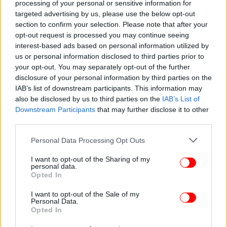
processing of your personal or sensitive information for
targeted advertising by us, please use the below opt-out
section to confirm your selection. Please note that after your
opt-out request is processed you may continue seeing
interest-based ads based on personal information utilized by
ΓΥΝΑΙΚΑ
20/05/2022 09:29
us or personal information disclosed to third parties prior to
Γιώργος Κωνσταντίνου και Έλενα Ναθαναήλ
your opt-out. You may separately opt-out of the further
disclosure of your personal information by third parties on the
όταν ήταν ζευγάρι -Ερωτευμένοι, χορεύουν
IAB’s list of downstream participants. This information may
αγκαλιά [εικόνα]
also be disclosed by us to third parties on the
IAB’s List of
Downstream Participants
that may further disclose it to other
third parties.
Please note that this website/app uses one or more Google
Personal Data Processing Opt Outs
services and may gather and store information including but
not limited to your visit or usage behaviour. You may click to
I want to opt-out of the Sharing of my
personal data.
grant or deny consent to Google and its third-party tags to
Opted In
use your data for below specified purposes in below Google
consent section.
I want to opt-out of the Sale of my
Personal Data.
Opted In