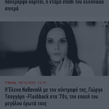
πανέμορφο κορίτσι, η ντάμα σπαθί του ελληνικού
σινεμά
ΓΥΝΑΙΚΑ
30/12/2022 12:19
Η Έλενα Ναθαναήλ με τον σύντροφό της, Γιώργο
Τσαγγάρη -Flashback στα '70s, την εποχή του
μεγάλου έρωτά τους