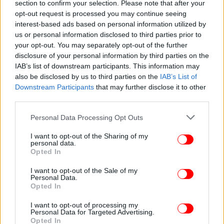
section to confirm your selection. Please note that after your
opt-out request is processed you may continue seeing
interest-based ads based on personal information utilized by
us or personal information disclosed to third parties prior to
ΖΩΗ
05/03/2025 06:38
your opt-out. You may separately opt-out of the further
MobLand: Κυκλοφόρησε το τρέιλερ της νέας
disclosure of your personal information by third parties on the
σειράς του Γκάι Ρίτσι με πρωταγωνιστή τον Τομ
IAB’s list of downstream participants. This information may
also be disclosed by us to third parties on the
IAB’s List of
Χάρντι
Downstream Participants
that may further disclose it to other
third parties.
Please note that this website/app uses one or more Google
Personal Data Processing Opt Outs
services and may gather and store information including but
not limited to your visit or usage behaviour. You may click to
I want to opt-out of the Sharing of my
personal data.
grant or deny consent to Google and its third-party tags to
Opted In
use your data for below specified purposes in below Google
consent section.
I want to opt-out of the Sale of my
Personal Data.
Opted In
I want to opt-out of processing my
Personal Data for Targeted Advertising.
Opted In