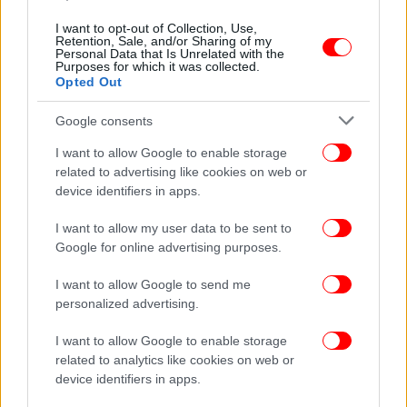
ΖΩΗ
11/02/2025 18:45
I want to opt-out of Collection, Use,
Η αποκάλυψη της Έλεν Μίρεν για τον Χάρισον
Retention, Sale, and/or Sharing of my
Personal Data that Is Unrelated with the
Φορντ -Πότε και πώς άλλαξε ο τρόπος
Purposes for which it was collected.
Opted Out
υποκριτικής του
Google consents
I want to allow Google to enable storage
related to advertising like cookies on web or
device identifiers in apps.
I want to allow my user data to be sent to
Google for online advertising purposes.
I want to allow Google to send me
personalized advertising.
I want to allow Google to enable storage
related to analytics like cookies on web or
ΖΩΗ
19/01/2025 09:33
device identifiers in apps.
Έλεν Μίρεν: Η «πειθαρχημένη» στρατιωτική