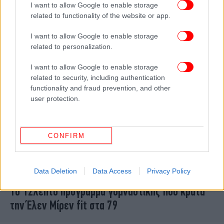
I want to allow Google to enable storage
προπόνηση της 72χρονης ηθοποιού -Την
related to functionality of the website or app.
ακολουθεί εδώ και 60 χρόνια
I want to allow Google to enable storage
related to personalization.
I want to allow Google to enable storage
related to security, including authentication
functionality and fraud prevention, and other
user protection.
CONFIRM
Data Deletion
Data Access
Privacy Policy
ΓΥΝΑΙΚΑ
15/01/2025 08:05
Το 12λεπτο πρόγραμμα γυμναστικής που κρατά
την Έλεν Μίρεν fit στα 79