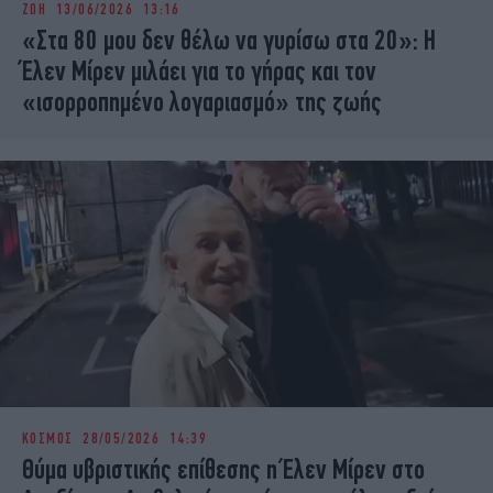
ΖΩΗ
13/06/2026 13:16
iBOOKS
ΖΩΔΙΑ
«Στα 80 μου δεν θέλω να γυρίσω στα 20»: Η
OSCARS
THE OCEAN
Έλεν Μίρεν μιλάει για το γήρας και τον
MEDIA
ELAMEFORA
«ισορροπημένο λογαριασμό» της ζωής
NEWSLETTER
ΚΟΣΜΟΣ
28/05/2026 14:39
Θύμα υβριστικής επίθεσης η Έλεν Μίρεν στο