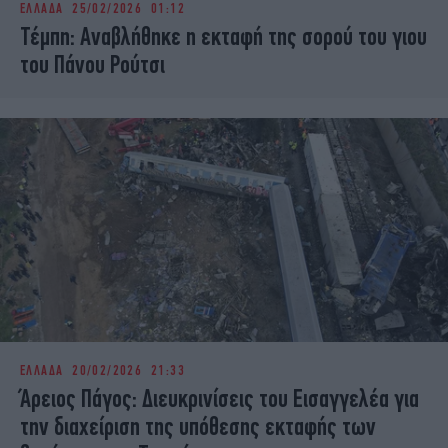
ΕΛΛΑΔΑ
25/02/2026 01:12
iBOOKS
ΖΩΔΙΑ
Τέμπη: Αναβλήθηκε η εκταφή της σορού του γιου
OSCARS
THE OCEAN
του Πάνου Ρούτσι
MEDIA
ELAMEFORA
NEWSLETTER
ΕΛΛΑΔΑ
20/02/2026 21:33
Άρειος Πάγος: Διευκρινίσεις του Εισαγγελέα για
την διαχείριση της υπόθεσης εκταφής των