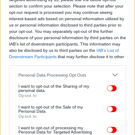
section to confirm your selection. Please note that after your
opt-out request is processed you may continue seeing
interest-based ads based on personal information utilized by
ΕΛΛΑΔΑ
08/10/2025 17:07
us or personal information disclosed to third parties prior to
Πάνος Ρούτσι: Αναβλήθηκε η εκταφή γιατί
your opt-out. You may separately opt-out of the further
disclosure of your personal information by third parties on the
έχουμε ορίσει δικούς μας τεχνικούς συμβούλους
IAB’s list of downstream participants. This information may
-Θα έρθουν από το εξωτερικό
also be disclosed by us to third parties on the
IAB’s List of
Downstream Participants
that may further disclose it to other
third parties.
Please note that this website/app uses one or more Google
Personal Data Processing Opt Outs
services and may gather and store information including but
not limited to your visit or usage behaviour. You may click to
I want to opt-out of the Sharing of my
personal data.
grant or deny consent to Google and its third-party tags to
Opted In
use your data for below specified purposes in below Google
consent section.
I want to opt-out of the Sale of my
Personal Data.
Opted In
I want to opt-out of processing my
Personal Data for Targeted Advertising.