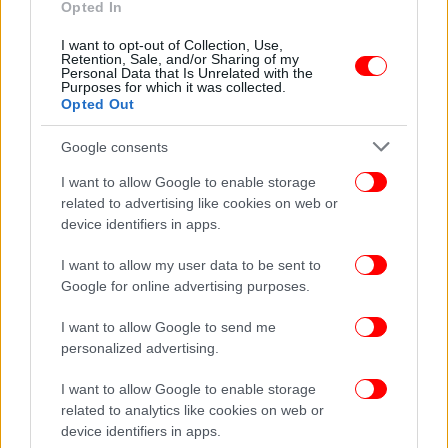
Opted In
ΕΛΛΑΔΑ
08/10/2025 15:30
Αναβλήθηκε η εκταφή της σορού του γιου του
I want to opt-out of Collection, Use,
Retention, Sale, and/or Sharing of my
Πάνου Ρούτσι προκειμένου να παραστεί τεχνικός
Personal Data that Is Unrelated with the
Purposes for which it was collected.
σύμβουλος της οικογένειας
Opted Out
Google consents
I want to allow Google to enable storage
related to advertising like cookies on web or
device identifiers in apps.
I want to allow my user data to be sent to
Google for online advertising purposes.
I want to allow Google to send me
personalized advertising.
I want to allow Google to enable storage
related to analytics like cookies on web or
ΕΛΛΑΔΑ
06/10/2025 16:53
device identifiers in apps.
Μαρία Καρυστιανού: Κατέθεσε αίτημα