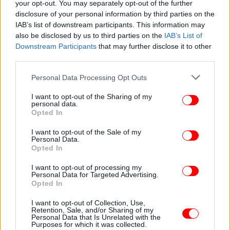
your opt-out. You may separately opt-out of the further
disclosure of your personal information by third parties on the
IAB’s list of downstream participants. This information may
also be disclosed by us to third parties on the
IAB’s List of
Downstream Participants
that may further disclose it to other
third parties.
Please note that this website/app uses one or more Google
Personal Data Processing Opt Outs
services and may gather and store information including but
not limited to your visit or usage behaviour. You may click to
I want to opt-out of the Sharing of my
personal data.
grant or deny consent to Google and its third-party tags to
Opted In
use your data for below specified purposes in below Google
consent section.
I want to opt-out of the Sale of my
Personal Data.
Opted In
ΣΠΟΡ
24/04/2026 14:35
Απίστευτο και όμως αληθινό: Τέσσερα εισιτήρια
I want to opt-out of processing my
Personal Data for Targeted Advertising.
για τον τελικό του Μουντιάλ 2026 πωλούνται για
Opted In
δύο εκατομμύρια ευρώ
I want to opt-out of Collection, Use,
Retention, Sale, and/or Sharing of my
Personal Data that Is Unrelated with the
Purposes for which it was collected.