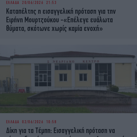
ΕΛΛΑΔΑ
20/06/2026 21:53
iBOOKS
ΖΩΔΙΑ
Καταπέλτης η εισαγγελική πρόταση για την
OSCARS
THE OCEAN
Ειρήνη Μουρτζούκου -«Επέλεγε ευάλωτα
MEDIA
ELAMEFORA
θύματα, σκότωνε χωρίς καμία ενοχή»
NEWSLETTER
ΕΛΛΑΔΑ
02/06/2026 10:58
Δίκη για τα Τέμπη: Εισαγγελική πρόταση να