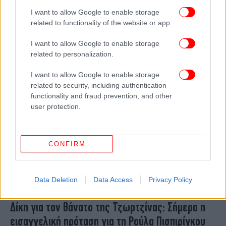
Κολωνός: Αντιδράσεις για τη δήλωση-πρόκληση
I want to allow Google to enable storage
δικηγόρου για τη 12χρονη: «Είχε επιλέξει μια
related to functionality of the website or app.
συγκεκριμένη στάση ζωής για να επιβιώσει»
I want to allow Google to enable storage
related to personalization.
I want to allow Google to enable storage
related to security, including authentication
functionality and fraud prevention, and other
user protection.
CONFIRM
Data Deletion
Data Access
Privacy Policy
ΕΛΛΑΔΑ
25/01/2024 07:07
Δίκη για τον θάνατο της Τζωρτζίνας: Σήμερα η
εισαγγελική πρόταση για τη Ρούλα Πισπιρίγκου