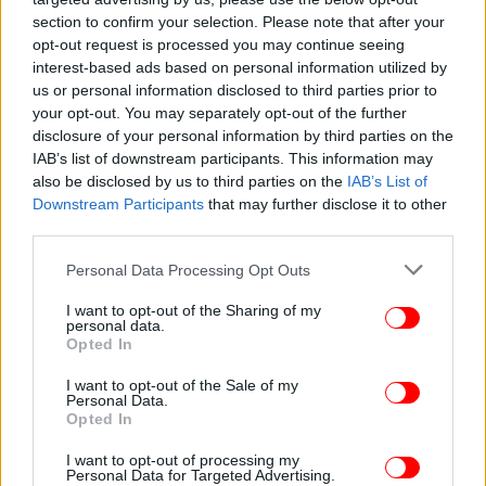
section to confirm your selection. Please note that after your
opt-out request is processed you may continue seeing
interest-based ads based on personal information utilized by
us or personal information disclosed to third parties prior to
your opt-out. You may separately opt-out of the further
ΣΠΟΡ
15/10/2024 23:38
disclosure of your personal information by third parties on the
Γαλλία: Η εισαγγελία πρότεινε τη φυλάκιση του
IAB’s list of downstream participants. This information may
πρώην διεθνούς Γάλλου φορ Μπεν Γεντέρ για
also be disclosed by us to third parties on the
IAB’s List of
απόπειρα βιασμού
Downstream Participants
that may further disclose it to other
third parties.
Please note that this website/app uses one or more Google
Personal Data Processing Opt Outs
services and may gather and store information including but
not limited to your visit or usage behaviour. You may click to
I want to opt-out of the Sharing of my
personal data.
grant or deny consent to Google and its third-party tags to
Opted In
use your data for below specified purposes in below Google
consent section.
I want to opt-out of the Sale of my
Personal Data.
Opted In
I want to opt-out of processing my
Personal Data for Targeted Advertising.