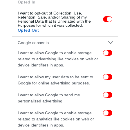
Opted In
I want to opt-out of Collection, Use,
ΕΛΛΑΔΑ
10/05/2024 19:16
Retention, Sale, and/or Sharing of my
Blue Horizon: Την ενοχή 4 κατηγορουμένων για
Personal Data that Is Unrelated with the
Purposes for which it was collected.
τον θάνατο του Αντώνη Καργιώτη πρότεινε ο
Opted Out
εισαγγελέας
Google consents
I want to allow Google to enable storage
related to advertising like cookies on web or
device identifiers in apps.
I want to allow my user data to be sent to
Google for online advertising purposes.
I want to allow Google to send me
personalized advertising.
I want to allow Google to enable storage
related to analytics like cookies on web or
device identifiers in apps.
ΕΛΛΑΔΑ
14/03/2024 14:36