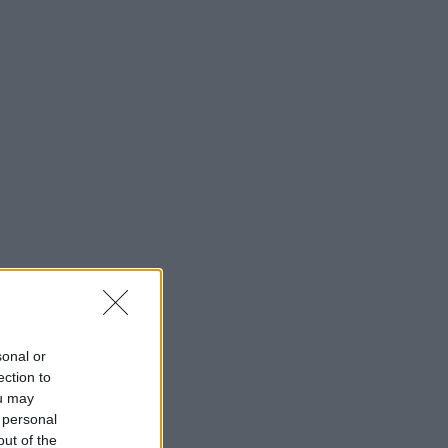
sonal or
ection to
ou may
 personal
out of the