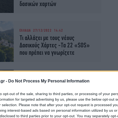
δασικών χαρτών
ΕΛΛΑΔΑ
27/12/2022 14:42
Τι αλλάζει με τους νέους
Δασικούς Χάρτες -Τα 22 «SOS»
που πρέπει να γνωρίζετε
ΠΟΛΙΤΙΚΗ
27/12/2022 13:54
Σκρέκας: «Για πρώτη φορά η
.gr -
Do Not Process My Personal Information
Ελλάδα αποκτά αξιόπιστους
Δασικούς Χάρτες»
to opt-out of the sale, sharing to third parties, or processing of your per
formation for targeted advertising by us, please use the below opt-out s
-Ολοκληρώνεται το μεγάλο έργο
r selection. Please note that after your opt-out request is processed y
eing interest-based ads based on personal information utilized by us or
disclosed to third parties prior to your opt-out. You may separately opt-