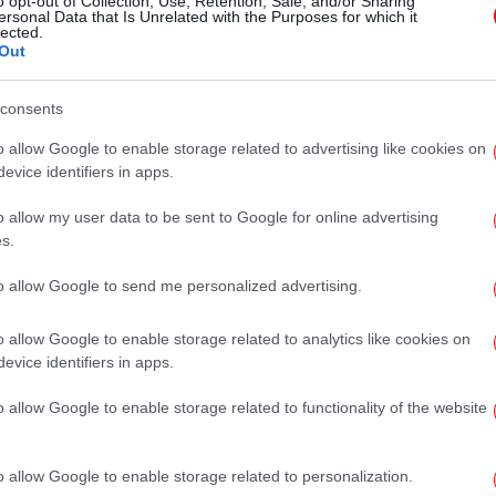
o opt-out of Collection, Use, Retention, Sale, and/or Sharing
περιεχομένου των δασικών
ersonal Data that Is Unrelated with the Purposes for which it
lected.
χαρτών
Out
consents
ΕΛΛΑΔΑ
25/05/2022 08:09
o allow Google to enable storage related to advertising like cookies on
«Κλείδωσε» η επιδότηση
evice identifiers in apps.
λογαριασμών ρεύματος: Τι
o allow my user data to be sent to Google for online advertising
προβλέπει η τροπολογία για τα
s.
αναδρομικά έως 600 ευρώ
to allow Google to send me personalized advertising.
o allow Google to enable storage related to analytics like cookies on
ΕΛΛΑΔΑ
21/09/2021 15:10
evice identifiers in apps.
Σκρέκας: Ανοίγει ο δρόμος για την
ολοκλήρωση της μεγάλης
o allow Google to enable storage related to functionality of the website
μεταρρύθμισης των δασικών
χαρτών
o allow Google to enable storage related to personalization.