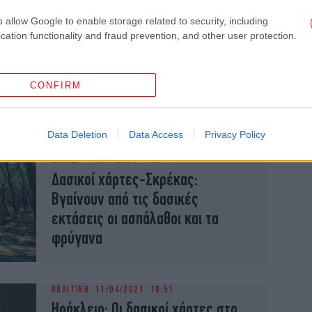
o allow Google to enable storage related to security, including
cation functionality and fraud prevention, and other user protection.
ΕΛΛΑΔΑ
17/09/2021 17:30
ΣτΕ: Συνταγματικοί οι δασικοί
CONFIRM
χάρτες -Οι δύο αστερίσκοι
Data Deletion
Data Access
Privacy Policy
ΕΛΛΑΔΑ
14/04/2021 17:09
Δασικοί χάρτες-Σκρέκας:
Βγαίνουν από τις δασικές
εκτάσεις οι ασπάλαθοι και τα
φρύγανα
ΠΟΛΙΤΙΚΗ
11/04/2021 10:51
Ηράκλειο: Οι δασικοί χάρτες στο