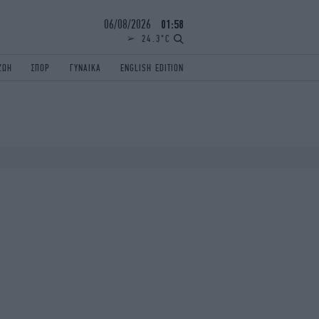
06/08/2026
01:58
24.3°C
ΖΩΗ
ΣΠΟΡ
ΓΥΝΑΙΚΑ
ENGLISH EDITION
ΕΛΛΑΔΑ
ΠΑΝΕΛΛΗΝΙΕΣ
ENGLISH EDITION
TRAVEL
ΟΛΥΜΠΙΑΚΟΙ ΑΓΩΝΕΣ
iAUTOKINITO
ΖΩΔΙΑ
ELAMEFORA