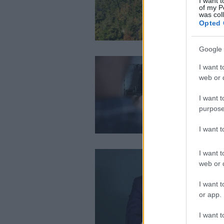
I want t
of my P
was col
Opted 
Google 
I want t
web or d
I want t
purpose
I want 
I want t
web or d
I want t
or app.
I want t