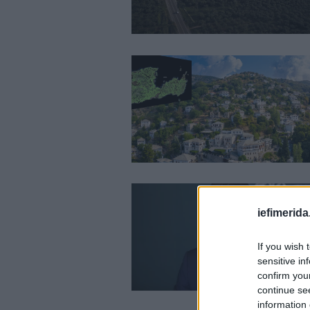
iefimerida
If you wish 
sensitive in
confirm you
continue se
information 