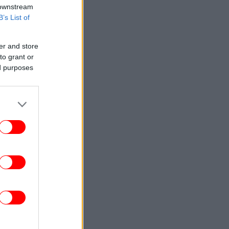
 downstream
B’s List of
er and store
to grant or
ed purposes