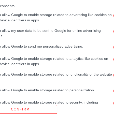
με ημιδιάφανο τοπ και βλέμμα που
consents
σκοτώνει [εικόνες]
o allow Google to enable storage related to advertising like cookies on
evice identifiers in apps.
ΓΥΝΑΙΚΑ
28/08/2025 08:42
o allow my user data to be sent to Google for online advertising
Οι δύο Ελληνίδες που έλαμψαν
s.
στο κόκκινο χαλί της Βενετίας
to allow Google to send me personalized advertising.
-Βίκυ Καγιά και Δανάη Παππά με
συγκλονιστικά looks
o allow Google to enable storage related to analytics like cookies on
evice identifiers in apps.
o allow Google to enable storage related to functionality of the website
ΖΩΗ
05/08/2025 09:11
Ταξίδι στην Ισπανία για τη Βίκυ
o allow Google to enable storage related to personalization.
Καγιά: Ποζάρει σε διάφανα νερά,
o allow Google to enable storage related to security, including
με καφέ μπικίνι και μαύρα γυαλιά
cation functionality and fraud prevention, and other user protection.
CONFIRM