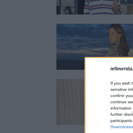
iefimerida
If you wish 
sensitive in
confirm you
continue se
information 
further disc
participants
Downstream 