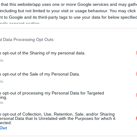
 that this website/app uses one or more Google services and may gath
including but not limited to your visit or usage behaviour. You may click 
ΓΥΝΑΙΚΑ
11/09/2025 09:16
 to Google and its third-party tags to use your data for below specifi
Η Βίκυ Καγιά με την απόλυτα
ogle consent section.
κλασική μπλούζα που δεν βγαίνει
ποτέ από τη μόδα
l Data Processing Opt Outs
o opt-out of the Sharing of my personal data.
In
ΖΩΗ
31/08/2025 08:55
o opt-out of the Sale of my Personal Data.
Βίκυ Καγιά και Δανάη Παππά
In
αναβιώνουν σκηνές από το GNTM
και γίνονται viral
to opt-out of processing my Personal Data for Targeted
ing.
In
o opt-out of Collection, Use, Retention, Sale, and/or Sharing
ΖΩΗ
29/08/2025 11:39
ersonal Data that Is Unrelated with the Purposes for which it
lected.
Βραδινή έξοδος στη Βενετία για
Out
τη Βίκυ Καγιά -Ποζάρει στον φακό