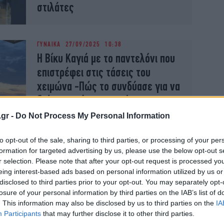
στιλάτες
ΓΥΝΑΙΚΑ
27/09/2025 10:38
Η Βίκυ Καγιά με το παντελόνι που
επιστρέφει στις τάσεις του
χειμώνα -Πώς το συνδύασε για να
δείχνει σούπερ κομψό
.gr -
Do Not Process My Personal Information
to opt-out of the sale, sharing to third parties, or processing of your per
ΓΥΝΑΙΚΑ
18/09/2025 09:25
formation for targeted advertising by us, please use the below opt-out s
r selection. Please note that after your opt-out request is processed y
H Βίκυ Καγιά στο Παρίσι: Το chic
eing interest-based ads based on personal information utilized by us or
φθινοπωρινό look της που θυμίζει
disclosed to third parties prior to your opt-out. You may separately opt-
Γαλλίδα fashionista
losure of your personal information by third parties on the IAB’s list of
. This information may also be disclosed by us to third parties on the
IA
Participants
that may further disclose it to other third parties.