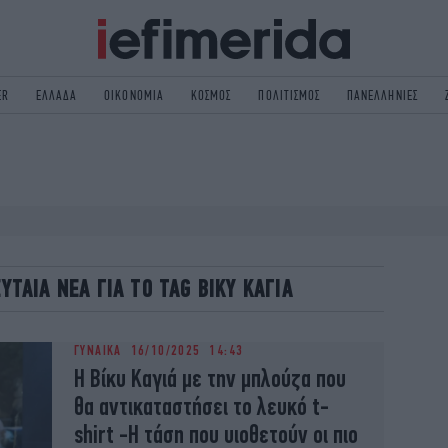
ER
ΕΛΛΑΔΑ
ΟΙΚΟΝΟΜΙΑ
ΚΟΣΜΟΣ
ΠΟΛΙΤΙΣΜΟΣ
ΠΑΝΕΛΛΗΝΙΕΣ
ΟΛΙΤΙΚΗ
NON PAPER
ΟΣΜΟΣ
ΠΟΛΙΤΙΣΜΟΣ
ΠΟΡ
ΓΥΝΑΙΚΑ
TORIES
ΕΚΛΟΓΕΣ
ΓΕΙΑ
DESIGN
ΕΥΤΑΙΑ ΝΕΑ ΓΙΑ ΤΟ TAG ΒΙΚΥ ΚΑΓΙΑ
REEN
PODCAST
GASTRONOMIE
iBOOKS
ΓΥΝΑΙΚΑ
16/10/2025 14:43
HE OCEAN
MEDIA
Η Βίκυ Καγιά με την μπλούζα που
θα αντικαταστήσει το λευκό t-
shirt -H τάση που υιοθετούν οι πιο