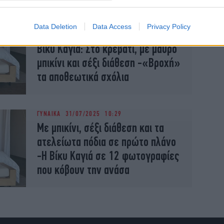
Data Deletion
Data Access
Privacy Policy
ΖΩΗ
31/07/2025 15:36
Βίκυ Καγιά: Στο κρεβάτι, με μαύρο
μπικίνι και σέξι διάθεση -«Βροχή»
τα αποθεωτικά σχόλια
ΓΥΝΑΙΚΑ
31/07/2025 10:29
Με μπικίνι, σέξι διάθεση και τα
ατελείωτα πόδια σε πρώτο πλάνο
-Η Βίκυ Καγιά σε 12 φωτογραφίες
που κόβουν την ανάσα