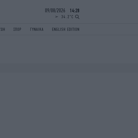
09/08/2026
14:28
34.2°C
ΖΩΗ
ΣΠΟΡ
ΓΥΝΑΙΚΑ
ENGLISH EDITION
ΕΛΛΑΔΑ
ΠΑΝΕΛΛΗΝΙΕΣ
ENGLISH EDITION
TRAVEL
ΟΛΥΜΠΙΑΚΟΙ ΑΓΩΝΕΣ
iAUTOKINITO
ΖΩΔΙΑ
ELAMEFORA