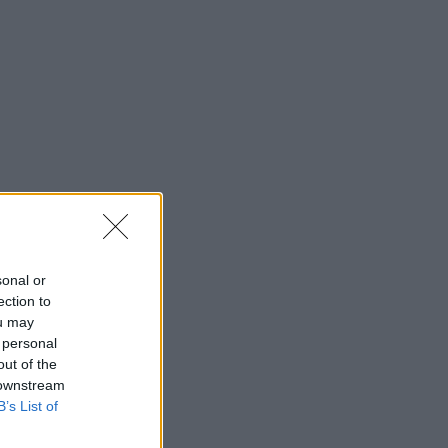
sonal or
ection to
ou may
 personal
out of the
 downstream
B’s List of