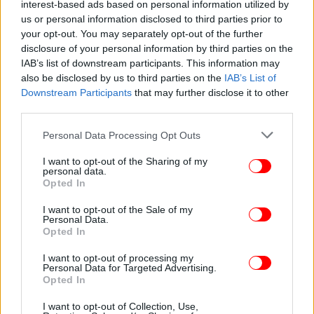
interest-based ads based on personal information utilized by
ΕΛΛΑΔΑ
07/11/2025 12:51
us or personal information disclosed to third parties prior to
Skroutz Book Awards 2025: Το κοινό ανέδειξε
your opt-out. You may separately opt-out of the further
disclosure of your personal information by third parties on the
τους νικητές
IAB’s list of downstream participants. This information may
also be disclosed by us to third parties on the
IAB’s List of
Downstream Participants
that may further disclose it to other
third parties.
Please note that this website/app uses one or more Google
Personal Data Processing Opt Outs
services and may gather and store information including but
not limited to your visit or usage behaviour. You may click to
I want to opt-out of the Sharing of my
personal data.
grant or deny consent to Google and its third-party tags to
Opted In
use your data for below specified purposes in below Google
consent section.
I want to opt-out of the Sale of my
Personal Data.
Opted In
I want to opt-out of processing my
Personal Data for Targeted Advertising.
ΕΛΛΑΔΑ
10/04/2025 21:51
Opted In
Haute couture και ΣΚΡΑΤΣ στην ίδια πασαρέλα –
Οι δημιουργίες των ανερχόμενων σχεδιαστών
I want to opt-out of Collection, Use,