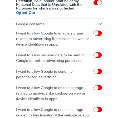
Retention, Sale, and/or Sharing of my
στα New Designers Awards με χορηγό το ΣΚΡΑΤΣ
Personal Data that Is Unrelated with the
Purposes for which it was collected.
Opted Out
Google consents
I want to allow Google to enable storage
related to advertising like cookies on web or
device identifiers in apps.
I want to allow my user data to be sent to
Google for online advertising purposes.
I want to allow Google to send me
personalized advertising.
ΕΛΛΑΔΑ
09/04/2025 13:02
I want to allow Google to enable storage
Πολλαπλές διακρίσεις για τη Stoiximan στα
related to analytics like cookies on web or
device identifiers in apps.
Sports Marketing Awards 2025
I want to allow Google to enable storage
related to functionality of the website or app.