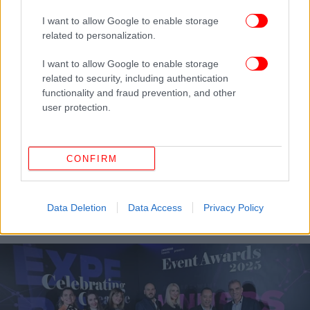
I want to allow Google to enable storage
related to personalization.
I want to allow Google to enable storage
related to security, including authentication
functionality and fraud prevention, and other
user protection.
CONFIRM
ΕΛΛΑΔΑ
06/03/2025 22:09
Κορυφαίες διακρίσεις για τον ΟΠΑΠ στα Finance
& Accounting Awards 2025
Data Deletion
Data Access
Privacy Policy