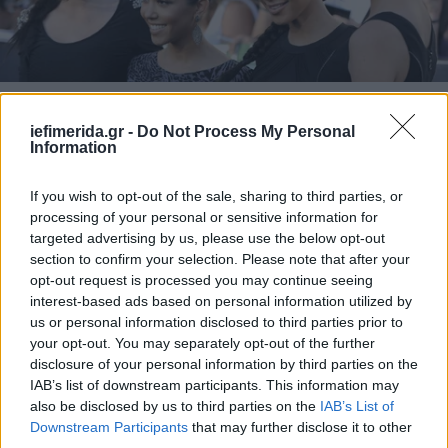
ΖΩΗ
02/01/2019 14:38
iefimerida.gr -
Do Not Process My Personal
Ούτε το χιόνι δεν τους κρατάει στα ρούχα τους
Information
-Οι αδελφές Καρντάσιαν με μαγιό στο κατάλευκο
Ασπεν [εικόνες]
If you wish to opt-out of the sale, sharing to third parties, or
processing of your personal or sensitive information for
targeted advertising by us, please use the below opt-out
section to confirm your selection. Please note that after your
opt-out request is processed you may continue seeing
interest-based ads based on personal information utilized by
us or personal information disclosed to third parties prior to
your opt-out. You may separately opt-out of the further
disclosure of your personal information by third parties on the
IAB’s list of downstream participants. This information may
also be disclosed by us to third parties on the
IAB’s List of
Downstream Participants
that may further disclose it to other