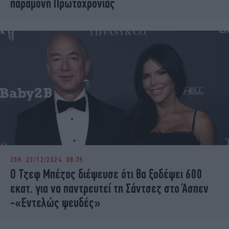
παραμονή Πρωτοχρονιάς
ΖΩΗ
23/12/2024 08:35
Ο Τζεφ Μπέζος διέψευσε ότι θα ξοδέψει 600
εκατ. για να παντρευτεί τη Σάντσεζ στο Άσπεν
-«Εντελώς ψευδές»