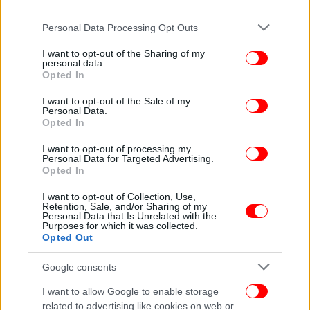
third parties.
Please note that this website/app uses one or more Google
Personal Data Processing Opt Outs
ΠΟΛΙΤΙΣΜΟΣ
03/10/2014 09:49
services and may gather and store information including but
Πολιτιστική έκρηξη με συγκλονιστικά νέα
not limited to your visit or usage behaviour. You may click to
I want to opt-out of the Sharing of my
personal data.
grant or deny consent to Google and its third-party tags to
μουσεία να ανοίγουν στο Παρίσι και στις ΗΠΑ,
Opted In
use your data for below specified purposes in below Google
όσο η Αθήνα περιμένει το ΕΜΣΤ και την
consent section.
I want to opt-out of the Sale of my
Πινακοθήκη [εικόνες]
Personal Data.
Opted In
I want to opt-out of processing my
Personal Data for Targeted Advertising.
Opted In
I want to opt-out of Collection, Use,
Retention, Sale, and/or Sharing of my
Personal Data that Is Unrelated with the
Purposes for which it was collected.
Opted Out
Google consents
I want to allow Google to enable storage
related to advertising like cookies on web or