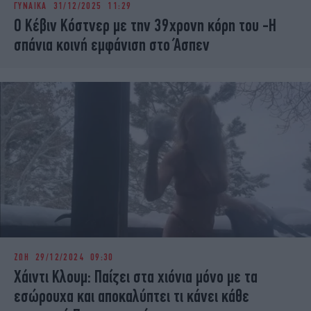
ΓΥΝΑΙΚΑ
31/12/2025 11:29
iBOOKS
ΖΩΔΙΑ
Ο Κέβιν Κόστνερ με την 39χρονη κόρη του -Η
OSCARS
THE OCEAN
σπάνια κοινή εμφάνιση στο Άσπεν
MEDIA
ELAMEFORA
NEWSLETTER
ΖΩΗ
29/12/2024 09:30
Χάιντι Κλουμ: Παίζει στα χιόνια μόνο με τα
εσώρουχα και αποκαλύπτει τι κάνει κάθε