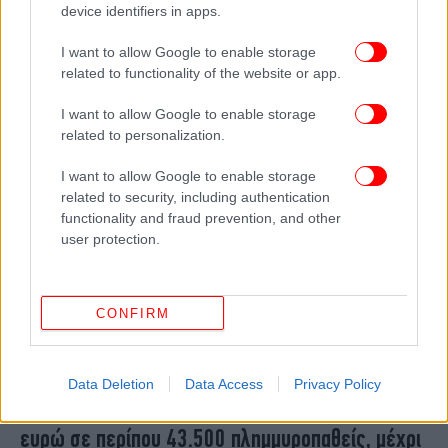
device identifiers in apps.
Νέες καταβολές πρώτης αρωγής σε
πλημμυροπαθείς: Μέχρι σήμερα 154 εκατ. ευρώ
I want to allow Google to enable storage
σε πάνω από 45.000 αιτούντες
related to functionality of the website or app.
I want to allow Google to enable storage
related to personalization.
I want to allow Google to enable storage
related to security, including authentication
functionality and fraud prevention, and other
user protection.
CONFIRM
ΕΛΛΑΔΑ
02/02/2024 20:15
Data Deletion
Data Access
Privacy Policy
Νέες πληρωμές πρώτης αρωγής: 148 εκατ.
ευρώ σε περίπου 43.500 πλημμυροπαθείς, μέχρι