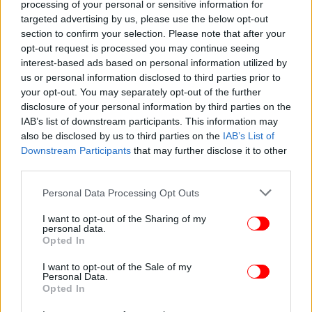
processing of your personal or sensitive information for
targeted advertising by us, please use the below opt-out
section to confirm your selection. Please note that after your
opt-out request is processed you may continue seeing
interest-based ads based on personal information utilized by
ΟΙΚΟΝΟΜΙΑ
26/03/2024 21:30
us or personal information disclosed to third parties prior to
Πλημμυροπαθείς: Παράταση ως τις 15 Απριλίου
your opt-out. You may separately opt-out of the further
disclosure of your personal information by third parties on the
στην υποβολή συμπληρωματικών
IAB’s list of downstream participants. This information may
δικαιολογητικών για την πρώτη αρωγή
also be disclosed by us to third parties on the
IAB’s List of
Downstream Participants
that may further disclose it to other
third parties.
Please note that this website/app uses one or more Google
Personal Data Processing Opt Outs
services and may gather and store information including but
not limited to your visit or usage behaviour. You may click to
I want to opt-out of the Sharing of my
personal data.
grant or deny consent to Google and its third-party tags to
Opted In
use your data for below specified purposes in below Google
consent section.
I want to opt-out of the Sale of my
Personal Data.
Opted In