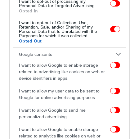
I want to opt-out of processing my
Personal Data for Targeted Advertising.
Opted In
ΕΛΛΑΔΑ
15/02/2024 19:12
Συνεχίζονται οι πληρωμές πρώτης αρωγής προς
I want to opt-out of Collection, Use,
Retention, Sale, and/or Sharing of my
τους πλημμυροπαθείς - Στα 155 εκατ. ευρώ η
Personal Data that Is Unrelated with the
Purposes for which it was collected.
ενίσχυση
Opted Out
Google consents
I want to allow Google to enable storage
related to advertising like cookies on web or
device identifiers in apps.
I want to allow my user data to be sent to
Google for online advertising purposes.
I want to allow Google to send me
personalized advertising.
I want to allow Google to enable storage
related to analytics like cookies on web or
ΕΛΛΑΔΑ
08/02/2024 21:18