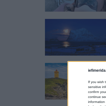
iefimerida
If you wish 
sensitive in
confirm you
continue se
information 