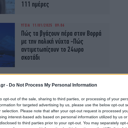
111 ημέρες
ΥΓΕΙΑ
11/01/2025 09:06
Πώς τα βγάζουν πέρα στον Βορρά
με την πολική νύχτα -Πώς
αντιμετωπίζουν το 24ωρο
σκοτάδι
ΖΩΗ
01/01/2025 10:04
Η ζωή σε ένα ιδιαίτερο νησί στον
.gr -
Do Not Process My Personal Information
Αρκτικό Κύκλο -Το κατακλύζουν
to opt-out of the sale, sharing to third parties, or processing of your per
πάφιν, δεν υπάρχει νοσοκομείο,
formation for targeted advertising by us, please use the below opt-out s
αστυνομία
r selection. Please note that after your opt-out request is processed y
eing interest-based ads based on personal information utilized by us or
disclosed to third parties prior to your opt-out. You may separately opt-