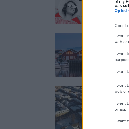
of my P
was col
Opted 
Google 
I want t
web or d
I want t
purpose
I want 
I want t
web or d
I want t
or app.
I want t