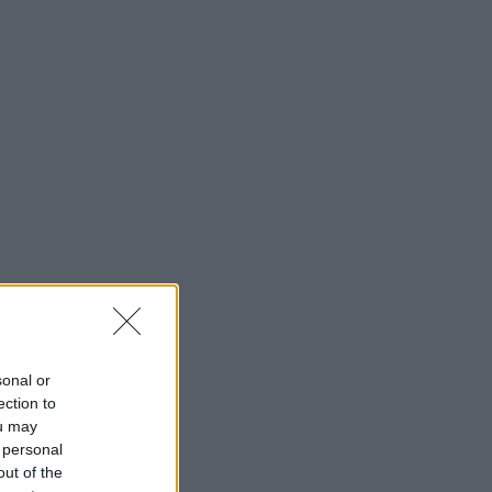
sonal or
ection to
ou may
 personal
out of the