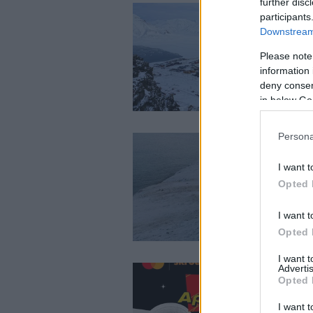
further disc
participants
Downstream 
Please note
information 
deny consent
in below Go
Persona
I want t
Opted 
I want t
Opted 
I want 
Advertis
Opted 
I want t