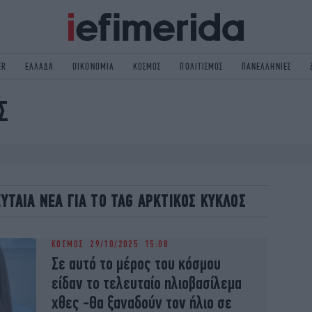
ER
ΕΛΛΑΔΑ
ΟΙΚΟΝΟΜΙΑ
ΚΟΣΜΟΣ
ΠΟΛΙΤΙΣΜΟΣ
ΠΑΝΕΛΛΗΝΙΕΣ
Σ
ΟΛΙΤΙΚΗ
NON PAPER
ΟΣΜΟΣ
ΠΟΛΙΤΙΣΜΟΣ
ΠΟΡ
ΓΥΝΑΙΚΑ
TORIES
ΕΚΛΟΓΕΣ
ΓΕΙΑ
DESIGN
ΕΥΤΑΙΑ ΝΕΑ ΓΙΑ ΤΟ TAG ΑΡΚΤΙΚΟΣ ΚΥΚΛΟΣ
REEN
PODCAST
GASTRONOMIE
iBOOKS
ΚΟΣΜΟΣ
29/10/2025 15:08
HE OCEAN
MEDIA
Σε αυτό το μέρος του κόσμου
είδαν το τελευταίο ηλιοβασίλεμα
χθες -Θα ξαναδούν τον ήλιο σε