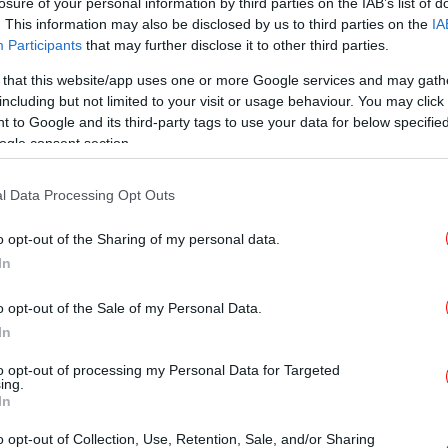
losure of your personal information by third parties on the IAB’s list of
ΖΩΗ
03/12/2024 07:13
. This information may also be disclosed by us to third parties on the
IA
Πώς είναι να ζεις στο νορβηγικό
Participants
that may further disclose it to other third parties.
Longyearbyen, στη βορειότερη
 that this website/app uses one or more Google services and may gath
πόλη του κόσμου -Μια κουκκίδα
including but not limited to your visit or usage behaviour. You may click 
κοντά στον Βόρειο Πόλο
 to Google and its third-party tags to use your data for below specifi
ogle consent section.
l Data Processing Opt Outs
ΖΩΗ
09/11/2024 12:40
Πώς είναι να ζεις στην κορυφή
o opt-out of the Sharing of my personal data.
της Γης -Σε ένα απομακρυσμένο
In
νησί, με μήνες στο σκοτάδι και
-34 βαθμούς
o opt-out of the Sale of my Personal Data.
In
to opt-out of processing my Personal Data for Targeted
ing.
In
ΟΙΚΟΝΟΜΙΑ
06/09/2024 13:37
o opt-out of Collection, Use, Retention, Sale, and/or Sharing