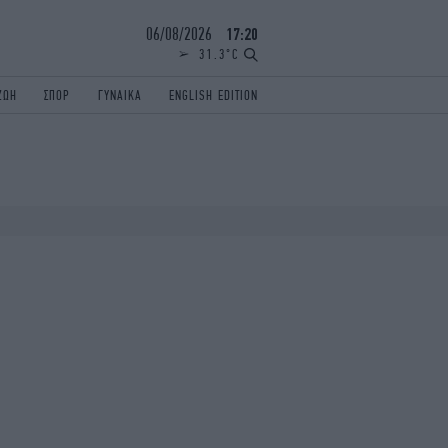
06/08/2026
17:20
31.3°C
ΖΩΗ
ΣΠΟΡ
ΓΥΝΑΙΚΑ
ENGLISH EDITION
ΕΛΛΑΔΑ
ΠΑΝΕΛΛΗΝΙΕΣ
ENGLISH EDITION
TRAVEL
ΟΛΥΜΠΙΑΚΟΙ ΑΓΩΝΕΣ
iAUTOKINITO
ΖΩΔΙΑ
ELAMEFORA