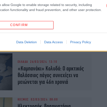
o allow Google to enable storage related to security, including
cation functionality and fraud prevention, and other user protection.
ΕΛΛΑΔΑ
20/05/2024 11:09
Επιστολική ψήφος: Πάνω από
12.000 έχουν ψηφίσει ήδη
CONFIRM
-Ανάμεσά τους και Έλληνας που
κατοικεί στον Αρκτικό Κύκλο
Data Deletion
Data Access
Privacy Policy
ΕΛΛΑΔΑ
26/03/2024 13:10
«Καμπανάκι» Κολυδά: Ο αρκτικός
θαλάσσιος πάγος συνεχίζει να
μειώνεται για 46η χρονιά
ΚΟΣΜΟΣ
02/03/2024 08:00
Ηλεκτροσόκ, βασανιστήρια,