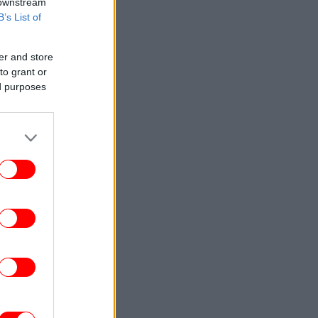
 downstream
B’s List of
er and store
to grant or
ed purposes