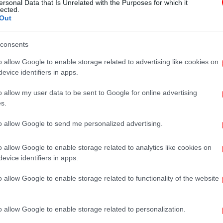
ersonal Data that Is Unrelated with the Purposes for which it
Mastercard και Skroutz σε
lected.
Out
στέλνουν στον Αρκτικό Κύκλο!
consents
TRAVEL
09/06/2024 22:47
o allow Google to enable storage related to advertising like cookies on
Τέχνη στον Αρκτικό Κύκλο -Πώς
evice identifiers in apps.
είναι η πόλη Μπόντο της
o allow my user data to be sent to Google for online advertising
Νορβηγίας, Πολιτιστική
s.
Πρωτεύουσα για φέτος
to allow Google to send me personalized advertising.
o allow Google to enable storage related to analytics like cookies on
ΕΛΛΑΔΑ
22/05/2024 16:41
evice identifiers in apps.
Ελληνας που ζει κοντά στον
Αρκτικό Κύκλο ψήφισε με
o allow Google to enable storage related to functionality of the website
επιστολική ψήφο: «Αυτό είναι
πολιτισμός» [βίντεο]
o allow Google to enable storage related to personalization.