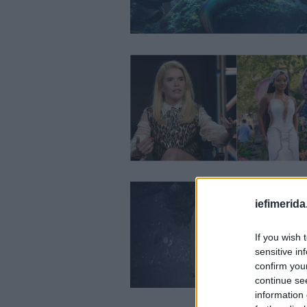
iefimerida
If you wish 
sensitive in
confirm you
continue se
information 