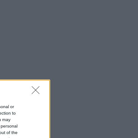
sonal or
ection to
ou may
 personal
out of the