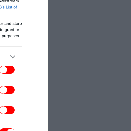
 downstream
B’s List of
er and store
to grant or
ed purposes