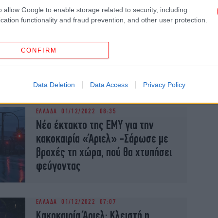
o allow Google to enable storage related to security, including
cation functionality and fraud prevention, and other user protection.
ΕΛΛΑΔΑ
01/12/2022 10:42
Ουρές χιλιομέτρων στην Αθηνών-
CONFIRM
Κορίνθου μετά την κατολίσθηση
βράχων στην Κακιά Σκάλα
Data Deletion
Data Access
Privacy Policy
ΕΛΛΑΔΑ
01/12/2022 08:35
Νέο έκτακτο της ΕΜΥ για την
κακοκαιρία «Άριελ» -Σάρωσε με
βροχές τη χώρα, πού θα χτυπήσει
φεύγοντας
ΕΛΛΑΔΑ
01/12/2022 07:07
Κακοκαιρία Άριελ: Κλειστή η