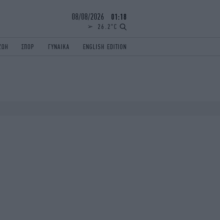
08/08/2026
01:18
26.2°C
ΖΩΗ
ΣΠΟΡ
ΓΥΝΑΙΚΑ
ENGLISH EDITION
ΕΛΛΑΔΑ
ΠΑΝΕΛΛΗΝΙΕΣ
ENGLISH EDITION
TRAVEL
ΟΛΥΜΠΙΑΚΟΙ ΑΓΩΝΕΣ
iAUTOKINITO
ΖΩΔΙΑ
ELAMEFORA