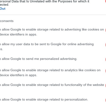
ersonal Data that Is Unrelated with the Purposes for which it
θερμοκρασίας -Ποιες περιοχές θα
lected.
Out
επηρεαστούν
consents
ΕΛΛΑΔΑ
02/12/2022 07:58
o allow Google to enable storage related to advertising like cookies on
Κακοκαιρία στην Κατερίνη: Μισό
evice identifiers in apps.
μέτρο το νερό -Πλημμύρισαν
o allow my user data to be sent to Google for online advertising
καταστήματα, έκλεισαν δρόμοι και
s.
σχολεία [βίντεο]
to allow Google to send me personalized advertising.
o allow Google to enable storage related to analytics like cookies on
evice identifiers in apps.
ΠΟΛΙΤΙΚΗ
02/12/2022 00:18
Χρήστος Στυλιανίδης: «Τι έγινε με
o allow Google to enable storage related to functionality of the website
την Άριελ και γιατί στείλαμε το
112 σε Ζάκυνθο και Κεφαλονιά»
o allow Google to enable storage related to personalization.