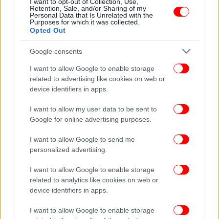
I want to opt-out of Collection, Use,
IDF -Ακούγονται συνεχείς εκρήξεις
Retention, Sale, and/or Sharing of my
Personal Data that Is Unrelated with the
Purposes for which it was collected.
Opted Out
Google consents
I want to allow Google to enable storage
related to advertising like cookies on web or
device identifiers in apps.
I want to allow my user data to be sent to
Google for online advertising purposes.
I want to allow Google to send me
personalized advertising.
ΚΟΣΜΟΣ
29/07/2025 18:50
I want to allow Google to enable storage
ΟΗΕ: Οι Παλαιστίνιοι στη Γάζα υπομένουν μια
related to analytics like cookies on web or
ανθρωπιστική καταστροφή επικών διαστάσεων
device identifiers in apps.
I want to allow Google to enable storage