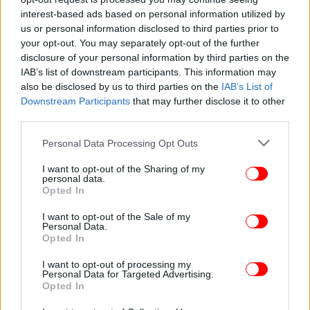
interest-based ads based on personal information utilized by
us or personal information disclosed to third parties prior to
ΚΟΣΜΟΣ
28/01/2026 12:20
your opt-out. You may separately opt-out of the further
CARE: Δέκα ξεχασμένες ανθρωπιστικές κρίσεις
disclosure of your personal information by third parties on the
του 2025 -Συγκρούσεις, εμφύλιοι, ξηρασία
IAB’s list of downstream participants. This information may
also be disclosed by us to third parties on the
IAB’s List of
Downstream Participants
that may further disclose it to other
third parties.
Please note that this website/app uses one or more Google
Personal Data Processing Opt Outs
services and may gather and store information including but
not limited to your visit or usage behaviour. You may click to
I want to opt-out of the Sharing of my
personal data.
grant or deny consent to Google and its third-party tags to
Opted In
use your data for below specified purposes in below Google
consent section.
I want to opt-out of the Sale of my
Personal Data.
Opted In
I want to opt-out of processing my
Personal Data for Targeted Advertising.
Opted In
ΚΟΣΜΟΣ
24/08/2025 23:11
Ισραήλ: Προ των πυλών της πόλης της Γάζας o