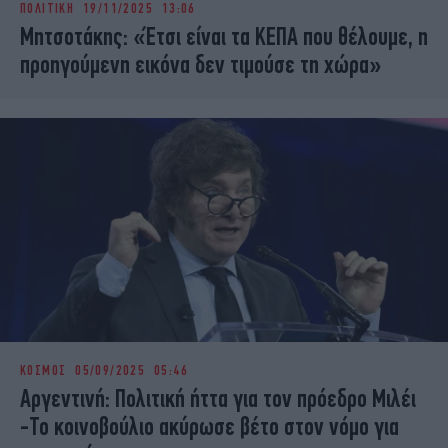
ΠΟΛΙΤΙΚΗ
19/11/2025 13:06
iBOOKS
ΖΩΔΙΑ
Μητσοτάκης: «Έτσι είναι τα ΚΕΠΑ που θέλουμε, η
OSCARS
THE OCEAN
προηγούμενη εικόνα δεν τιμούσε τη χώρα»
MEDIA
ELAMEFORA
NEWSLETTER
ΚΟΣΜΟΣ
05/09/2025 05:46
Αργεντινή: Πολιτική ήττα για τον πρόεδρο Μιλέι
-Το κοινοβούλιο ακύρωσε βέτο στον νόμο για