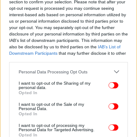
section to confirm your selection. Please note that after your
opt-out request is processed you may continue seeing
interest-based ads based on personal information utilized by
us or personal information disclosed to third parties prior to
ΠΟΛΙΤΙΚΗ
26/10/2023 09:01
your opt-out. You may separately opt-out of the further
Τσακλόγλου: Τέλος το πέναλτι 30% στους
disclosure of your personal information by third parties on the
εργαζόμενους συνταξιούχους, θα παρακρατείται
IAB’s list of downstream participants. This information may
also be disclosed by us to third parties on the
IAB’s List of
το 10% του έξτρα μισθού
Downstream Participants
that may further disclose it to other
third parties.
Please note that this website/app uses one or more Google
Personal Data Processing Opt Outs
services and may gather and store information including but
not limited to your visit or usage behaviour. You may click to
I want to opt-out of the Sharing of my
personal data.
grant or deny consent to Google and its third-party tags to
Opted In
use your data for below specified purposes in below Google
consent section.
I want to opt-out of the Sale of my
Personal Data.
Opted In
I want to opt-out of processing my
Personal Data for Targeted Advertising.
Opted In