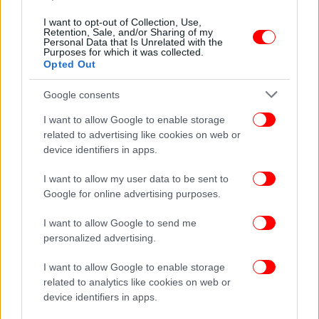
ΚΟΣΜΟΣ
08/10/2023 17:07
I want to opt-out of Collection, Use,
O Mακρόν παίζει μπάσκετ σε αναπηρικό αμαξίδιο:
Retention, Sale, and/or Sharing of my
Personal Data that Is Unrelated with the
Το μήνυμά του για τους Παραολυμπιακούς του
Purposes for which it was collected.
Opted Out
2024 -Δείτε βίντεο
Google consents
I want to allow Google to enable storage
related to advertising like cookies on web or
device identifiers in apps.
I want to allow my user data to be sent to
Google for online advertising purposes.
I want to allow Google to send me
personalized advertising.
I want to allow Google to enable storage
related to analytics like cookies on web or
ΚΟΣΜΟΣ
02/08/2023 15:53
device identifiers in apps.
WSJ: 50.000 Ουκρανοί έχουν μείνει ανάπηροι