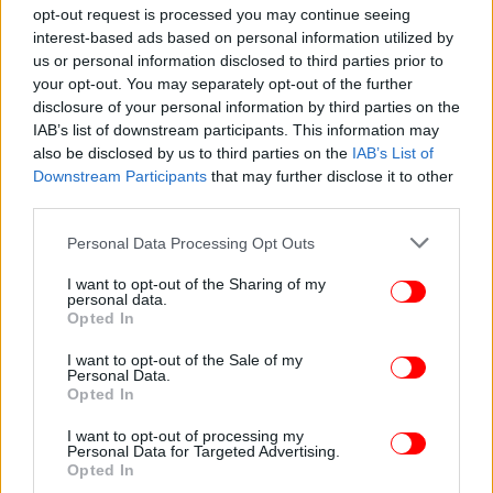
opt-out request is processed you may continue seeing
ΠΟΛΙΤΙΚΗ
01/02/2024 11:55
interest-based ads based on personal information utilized by
Το ΚΚΕ χαιρετίζει τις «μεγαλειώδεις»
us or personal information disclosed to third parties prior to
αγροτικές κινητοποιήσεις: «Αλληλεγγύη στον
your opt-out. You may separately opt-out of the further
disclosure of your personal information by third parties on the
δίκαιο αγώνα»
IAB’s list of downstream participants. This information may
also be disclosed by us to third parties on the
IAB’s List of
Downstream Participants
that may further disclose it to other
third parties.
Please note that this website/app uses one or more Google
Personal Data Processing Opt Outs
services and may gather and store information including but
not limited to your visit or usage behaviour. You may click to
I want to opt-out of the Sharing of my
personal data.
grant or deny consent to Google and its third-party tags to
Opted In
use your data for below specified purposes in below Google
consent section.
I want to opt-out of the Sale of my
Personal Data.
Opted In
I want to opt-out of processing my
Personal Data for Targeted Advertising.
ΠΟΛΙΤΙΚΗ
20/12/2023 20:08
Opted In
Σχοινάς για Σύμφωνο Μετανάστευσης: 20.000