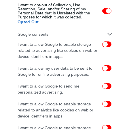
ευρώ πρόστιμο ανά άτομο για κάθε κράτος που
I want to opt-out of Collection, Use,
Retention, Sale, and/or Sharing of my
δεν παράσχει αλληλεγγύη
Personal Data that Is Unrelated with the
Purposes for which it was collected.
Opted Out
Google consents
I want to allow Google to enable storage
related to advertising like cookies on web or
device identifiers in apps.
I want to allow my user data to be sent to
Google for online advertising purposes.
I want to allow Google to send me
personalized advertising.
ΚΟΣΜΟΣ
20/12/2023 13:36
I want to allow Google to enable storage
DW: Τι σημαίνει για την Ελλάδα η συμφωνία της
related to analytics like cookies on web or
device identifiers in apps.
ΕΕ για τη Μετανάστευση και το Άσυλο
I want to allow Google to enable storage