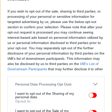
If you wish to opt-out of the sale, sharing to third parties, or
processing of your personal or sensitive information for
targeted advertising by us, please use the below opt-out
section to confirm your selection. Please note that after your
opt-out request is processed you may continue seeing
interest-based ads based on personal information utilized by
ΕΛΛΑΔΑ
24/07/2019 10:52
us or personal information disclosed to third parties prior to
Τσελέντης: Η Αθήνα δεν άντεξε τον σεισμό -Τι
your opt-out. You may separately opt-out of the further
disclosure of your personal information by third parties on the
θα συμβεί αν χτυπήσει με 6 Ρίχτερ;
IAB’s list of downstream participants. This information may
also be disclosed by us to third parties on the
IAB’s List of
Downstream Participants
that may further disclose it to other
third parties.
Please note that this website/app uses one or more Google
Personal Data Processing Opt Outs
services and may gather and store information including but
not limited to your visit or usage behaviour. You may click to
I want to opt-out of the Sharing of my
personal data.
grant or deny consent to Google and its third-party tags to
Opted In
use your data for below specified purposes in below Google
consent section.
I want to opt-out of the Sale of my