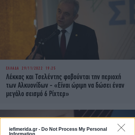
ΕΛΛΑΔΑ
29/11/2022 19:25
Λέκκας και Τσελέντης φοβούνται την περιοχή
των Αλκυονίδων - «Είναι ώριμη να δώσει έναν
μεγάλο σεισμό 6 Ρίχτερ»
iefimerida.gr -
Do Not Process My Personal
Information