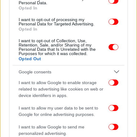
Personal Data.
Opted In
I want to opt-out of processing my
Personal Data for Targeted Advertising.
ΕΛΛΑΔΑ
23/07/2019 06:33
Opted In
Σεισμός στην Αθήνα: Και δεύτερος σεισμολόγος
προειδοποιεί για το ρήγμα στις Αλκυονίδες
I want to opt-out of Collection, Use,
Retention, Sale, and/or Sharing of my
Personal Data that Is Unrelated with the
Purposes for which it was collected.
Opted Out
Google consents
I want to allow Google to enable storage
related to advertising like cookies on web or
device identifiers in apps.
I want to allow my user data to be sent to
Google for online advertising purposes.
I want to allow Google to send me
personalized advertising.
GREEN
25/11/2015 18:31