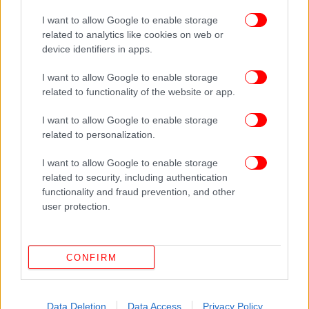
Φωτογράφος με «γαϊδουρινή» υπομονή
I want to allow Google to enable storage
-Χρειάστηκε 6 χρόνια και 720.000 λήψεις για
related to analytics like cookies on web or
device identifiers in apps.
την τέλεια φωτογραφία [εικόνες]
I want to allow Google to enable storage
related to functionality of the website or app.
I want to allow Google to enable storage
related to personalization.
I want to allow Google to enable storage
related to security, including authentication
functionality and fraud prevention, and other
user protection.
CONFIRM
Data Deletion
Data Access
Privacy Policy