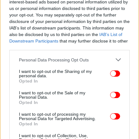
interest-based ads based on personal information utilized by
Ισραήλ: «Κανονικά η Τελετή του Αγίου Φωτός»
us or personal information disclosed to third parties prior to
λέει το υπουργείο Εξωτερικών
your opt-out. You may separately opt-out of the further
disclosure of your personal information by third parties on the
IAB’s list of downstream participants. This information may
also be disclosed by us to third parties on the
IAB’s List of
Downstream Participants
that may further disclose it to other
third parties.
Please note that this website/app uses one or more Google
Personal Data Processing Opt Outs
services and may gather and store information including but
not limited to your visit or usage behaviour. You may click to
I want to opt-out of the Sharing of my
personal data.
grant or deny consent to Google and its third-party tags to
Opted In
use your data for below specified purposes in below Google
consent section.
I want to opt-out of the Sale of my
Personal Data.
Opted In
ΚΟΣΜΟΣ
09/04/2026 16:46
I want to opt-out of processing my
Άγιο Φως: Θα φτάσει στην Κύπρο με ειδική
Personal Data for Targeted Advertising.
Opted In
πτήση της AEGEAN
I want to opt-out of Collection, Use,