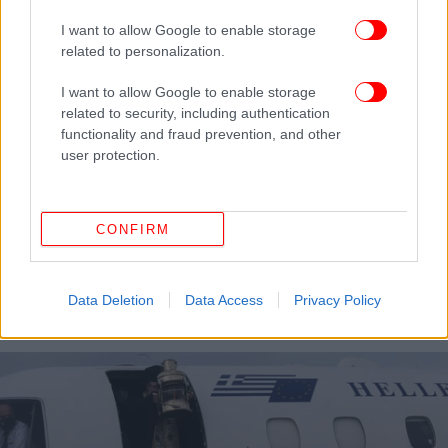
I want to allow Google to enable storage
related to personalization.
I want to allow Google to enable storage
related to security, including authentication
functionality and fraud prevention, and other
user protection.
ΕΛΛΑΔΑ
09/04/2026 09:09
CONFIRM
Πώς θα έρθει το Άγιο Φως στην Ελλάδα από τα
Ιεροσόλυμα -Ο υφ. Εξωτερικών περιγράφει στο
iefimerida το σχέδιο
Data Deletion
Data Access
Privacy Policy