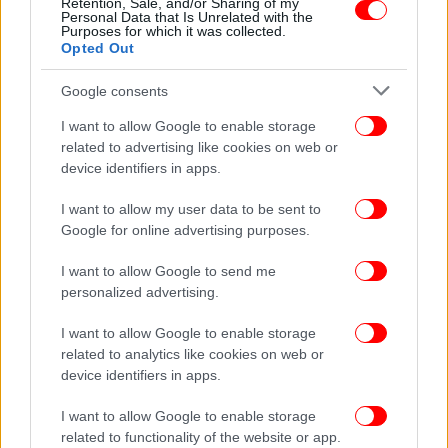
Retention, Sale, and/or Sharing of my
Personal Data that Is Unrelated with the
Purposes for which it was collected.
Opted Out
Google consents
I want to allow Google to enable storage
related to advertising like cookies on web or
device identifiers in apps.
I want to allow my user data to be sent to
Google for online advertising purposes.
I want to allow Google to send me
ΕΛΛΑΔΑ
09/04/2026 10:16
personalized advertising.
Άγιο Φως: Με αεροσκάφη της Aegean και της
Olympic Air θα μεταφερθεί σε αυτές τις 11
I want to allow Google to enable storage
περιοχές
related to analytics like cookies on web or
device identifiers in apps.
I want to allow Google to enable storage
related to functionality of the website or app.