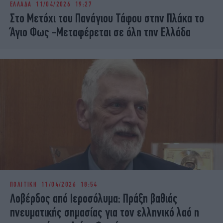
ΕΛΛΑΔΑ
11/04/2026 19:27
iBOOKS
ΖΩΔΙΑ
Στο Μετόχι του Πανάγιου Τάφου στην Πλάκα το
OSCARS
THE OCEAN
Άγιο Φως -Μεταφέρεται σε όλη την Ελλάδα
MEDIA
ELAMEFORA
NEWSLETTER
ΠΟΛΙΤΙΚΗ
11/04/2026 18:54
Λοβέρδος από Ιεροσόλυμα: Πράξη βαθιάς
πνευματικής σημασίας για τον ελληνικό λαό η