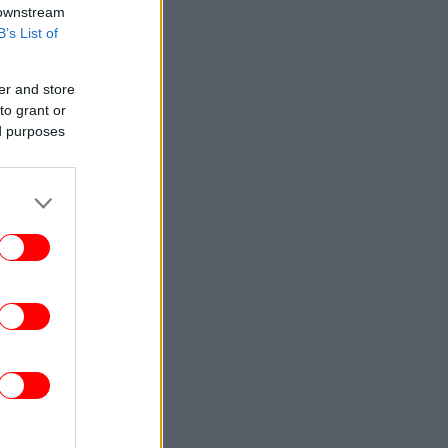
 downstream
B’s List of
er and store
to grant or
ed purposes