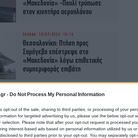
«Μακεδονία» -Πουλί τρύπωσε
στον κινητήρα αεροπλάνου
ΕΛΛΑΔΑ
10/07/2026 10:16
Θεσσαλονίκη: Πτήση προς
Σαράγεβο επέστρεψε στο
«Μακεδονία» λόγω επιθετικής
συμπεριφοράς επιβάτη
ΕΛΛΑΔΑ
03/06/2026 10:17
.gr -
Do Not Process My Personal Information
Θεσσαλονίκη: Αναγκαστική
προσγείωση στο «Μακεδονία»
to opt-out of the sale, sharing to third parties, or processing of your per
εξαιτίας μεθυσμένου επιβάτη
formation for targeted advertising by us, please use the below opt-out s
r selection. Please note that after your opt-out request is processed y
-Συνελήφθη από τις Αρχές
eing interest-based ads based on personal information utilized by us or
disclosed to third parties prior to your opt-out. You may separately opt-