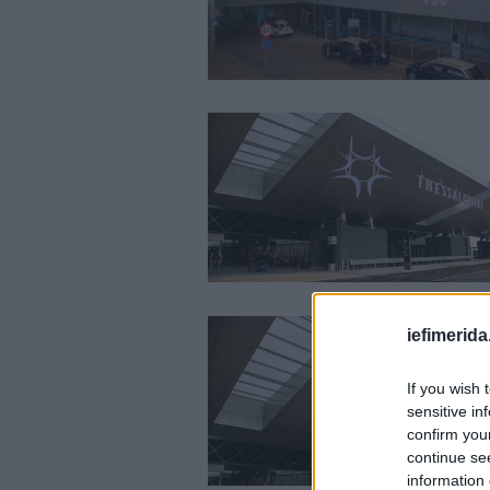
iefimerida
If you wish 
sensitive in
confirm you
continue se
information 