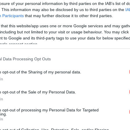
losure of your personal information by third parties on the IAB’s list of
. This information may also be disclosed by us to third parties on the
IA
ΕΛΛΑΔΑ
13/05/2026 23:04
Participants
that may further disclose it to other third parties.
Αποχωρεί και η FedEx από το
αεροδρόμιο «Μακεδονία»,
 that this website/app uses one or more Google services and may gath
including but not limited to your visit or usage behaviour. You may click 
σύμφωνα με τον πρόεδρο του
 to Google and its third-party tags to use your data for below specifi
Συλλόγου Εκτελωνιστών
ogle consent section.
l Data Processing Opt Outs
ΕΛΛΑΔΑ
06/05/2026 19:31
«Να ξεκαθαρίσει άμεσα το τοπίο»
o opt-out of the Sharing of my personal data.
για τη βάση της Ryanair στη
In
Θεσσαλονίκη ζητούν Αγγελούδης
o opt-out of the Sale of my Personal Data.
και Γκιουλέκας
In
to opt-out of processing my Personal Data for Targeted
ing.
ΕΛΛΑΔΑ
06/05/2026 17:45
In
Σημαντική μείωση στις πτήσεις
o opt-out of Collection, Use, Retention, Sale, and/or Sharing