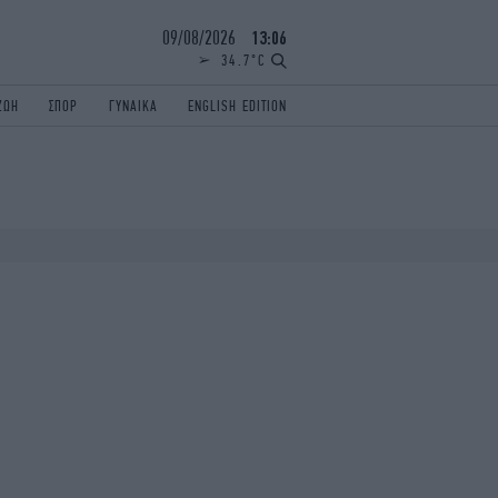
09/08/2026
13:06
34.7°C
ΖΩΗ
ΣΠΟΡ
ΓΥΝΑΙΚΑ
ENGLISH EDITION
ΕΛΛΑΔΑ
ΠΑΝΕΛΛΗΝΙΕΣ
ENGLISH EDITION
TRAVEL
ΟΛΥΜΠΙΑΚΟΙ ΑΓΩΝΕΣ
iAUTOKINITO
ΖΩΔΙΑ
ELAMEFORA