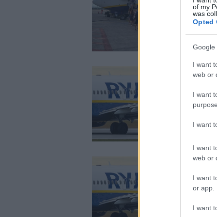
of my P
was col
Opted 
Google 
I want t
web or d
I want t
purpose
I want 
I want t
web or d
I want t
or app.
I want t