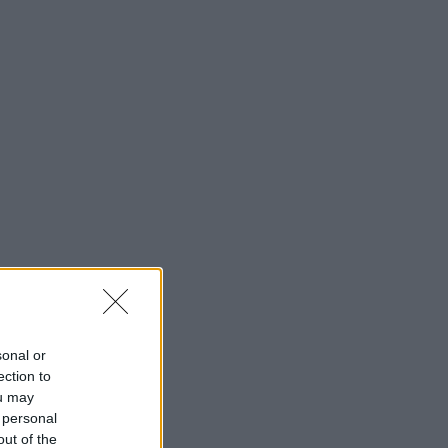
sonal or
ection to
ou may
 personal
out of the