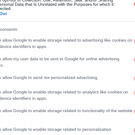
της Ryanair τους χειμερινούς
ersonal Data that Is Unrelated with the Purposes for which it
lected.
μήνες «βλέπει» ο Δήμος
Out
Θεσσαλονίκης
consents
o allow Google to enable storage related to advertising like cookies on
ΕΛΛΑΔΑ
06/05/2026 07:29
evice identifiers in apps.
Θεσσαλονίκη: Το μεσημέρι η
o allow my user data to be sent to Google for online advertising
σύσκεψη των φορέων για το
s.
κλείσιμο της βάσης της Ryanair
-Ανοιχτά όλα τα ενδεχόμενα
to allow Google to send me personalized advertising.
o allow Google to enable storage related to analytics like cookies on
evice identifiers in apps.
ΕΛΛΑΔΑ
04/05/2026 17:10
Έκτακτη σύσκεψη στη
o allow Google to enable storage related to functionality of the website
Θεσσαλονίκη για το ενδεχόμενο
να κλείσει τη βάση της στο
o allow Google to enable storage related to personalization.
«Μακεδονία» η Ryanair