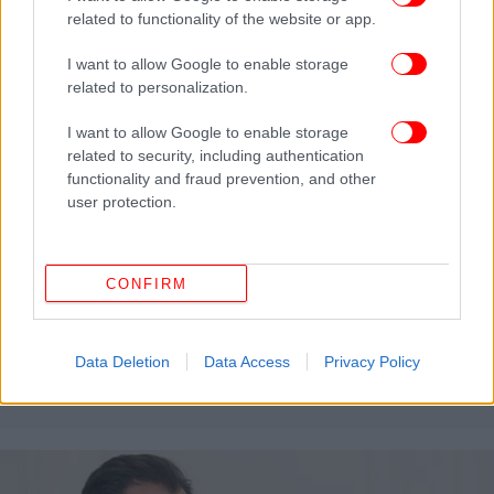
related to functionality of the website or app.
I want to allow Google to enable storage
related to personalization.
I want to allow Google to enable storage
related to security, including authentication
functionality and fraud prevention, and other
user protection.
CONFIRM
ΖΩΗ
17/11/2023 13:37
Δανάη Μπάρκα: Μου φαίνεται υπερβολή όλο αυτό
Data Deletion
Data Access
Privacy Policy
με το body shaming, όλα θέλουν ένα μέτρο