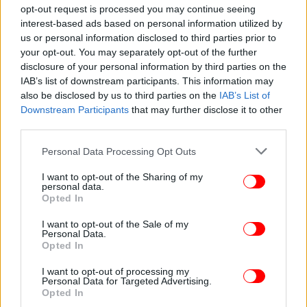
opt-out request is processed you may continue seeing
interest-based ads based on personal information utilized by
us or personal information disclosed to third parties prior to
your opt-out. You may separately opt-out of the further
ΖΩΗ
25/11/2023 15:12
disclosure of your personal information by third parties on the
O Γιώργος Μητσικώστας τρολάρει: Η «Ζέτα
IAB’s list of downstream participants. This information may
Μακρυπούλια» αναγκάζει την «Πρωτοψάλτη»
also be disclosed by us to third parties on the
IAB’s List of
να πει τη λέξη «χοντρή» [βίντεο]
Downstream Participants
that may further disclose it to other
third parties.
Please note that this website/app uses one or more Google
Personal Data Processing Opt Outs
services and may gather and store information including but
not limited to your visit or usage behaviour. You may click to
I want to opt-out of the Sharing of my
personal data.
grant or deny consent to Google and its third-party tags to
Opted In
use your data for below specified purposes in below Google
consent section.
I want to opt-out of the Sale of my
Personal Data.
Opted In
I want to opt-out of processing my
Personal Data for Targeted Advertising.
Opted In