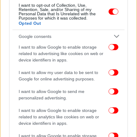
I want to opt-out of Collection, Use,
ΖΩΗ
25/11/2023 14:21
Retention, Sale, and/or Sharing of my
Ελένη Δήμου για το «χοντρή» που έκοψε η
Personal Data that Is Unrelated with the
Purposes for which it was collected.
Πρωτοψάλτη: Αυτός ο κόσμος δεν έγινε μόνο για
Opted Out
τα μοντέλα
Google consents
I want to allow Google to enable storage
related to advertising like cookies on web or
device identifiers in apps.
I want to allow my user data to be sent to
Google for online advertising purposes.
I want to allow Google to send me
personalized advertising.
I want to allow Google to enable storage
related to analytics like cookies on web or
device identifiers in apps.
ΠΟΛΙΤΙΚΗ
21/11/2023 14:26
Πάμε στον Άδωνι για καφέ και η «χοντρή»
I want to allow Google to enable storage