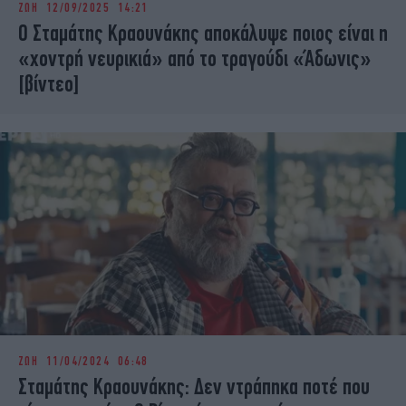
ΖΩΗ
12/09/2025 14:21
iBOOKS
ΖΩΔΙΑ
Ο Σταμάτης Κραουνάκης αποκάλυψε ποιος είναι η
OSCARS
THE OCEAN
«χοντρή νευρικιά» από το τραγούδι «Άδωνις»
MEDIA
ELAMEFORA
[βίντεο]
NEWSLETTER
ΖΩΗ
11/04/2024 06:48
Σταμάτης Κραουνάκης: Δεν ντράπηκα ποτέ που