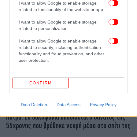
I want to allow Google to enable storage
τέσσερα χτυπήματα στο κεφάλι με αντικείμενο
related to functionality of the website or app.
-Ήταν νεκρή 24 ώρες
I want to allow Google to enable storage
related to personalization.
I want to allow Google to enable storage
related to security, including authentication
functionality and fraud prevention, and other
user protection.
CONFIRM
Data Deletion
Data Access
Privacy Policy
ΕΛΛΑΔΑ
28/07/2023 12:12
Πάτρα: Σε δολοφονία αποδίδεται ο θάνατος της
55χρονης που βρέθηκε νεκρή μέσα στο σπίτι της