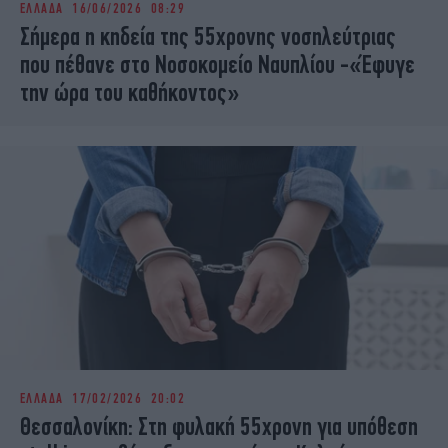
ΕΛΛΑΔΑ
16/06/2026 08:29
iBOOKS
ΖΩΔΙΑ
Σήμερα η κηδεία της 55χρονης νοσηλεύτριας
OSCARS
THE OCEAN
που πέθανε στο Νοσοκομείο Ναυπλίου -«Έφυγε
MEDIA
ELAMEFORA
την ώρα του καθήκοντος»
NEWSLETTER
ΕΛΛΑΔΑ
17/02/2026 20:02
Θεσσαλονίκη: Στη φυλακή 55χρονη για υπόθεση