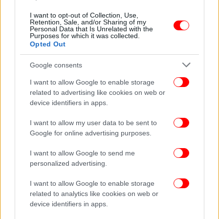
ΕΛΛΑΔΑ
05/08/2023 09:30
I want to opt-out of Collection, Use,
Πάτρα: Ξυλοκόπησε μέχρι θανάτου τη μητέρα και
Retention, Sale, and/or Sharing of my
Personal Data that Is Unrelated with the
τη θεία του με 7 χρόνια διαφορά -Δύο
Purposes for which it was collected.
Opted Out
δολοφονίες, η υπόθεση-σοκ
Google consents
I want to allow Google to enable storage
related to advertising like cookies on web or
device identifiers in apps.
I want to allow my user data to be sent to
Google for online advertising purposes.
I want to allow Google to send me
personalized advertising.
I want to allow Google to enable storage
related to analytics like cookies on web or
ΕΛΛΑΔΑ
28/07/2023 18:53
device identifiers in apps.
Δολοφονία στην Πάτρα: Η 55χρονη δέχθηκε