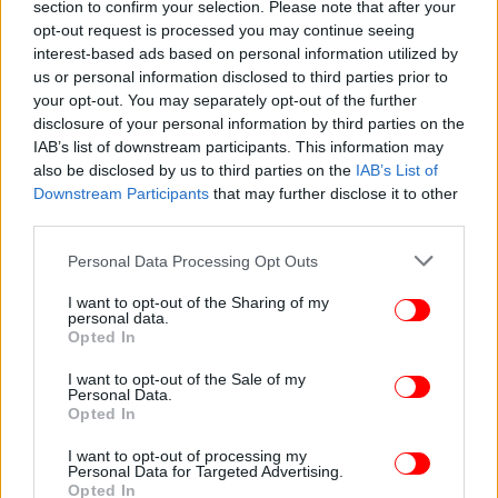
section to confirm your selection. Please note that after your
opt-out request is processed you may continue seeing
interest-based ads based on personal information utilized by
us or personal information disclosed to third parties prior to
ΕΛΛΑΔΑ
07/08/2023 08:57
your opt-out. You may separately opt-out of the further
Πάτρα: Στον ανακριτή σήμερα ο 35χρονος που
disclosure of your personal information by third parties on the
κατηγορείται για τη δολοφονία της 55χρονης
IAB’s list of downstream participants. This information may
also be disclosed by us to third parties on the
IAB’s List of
θείας του
Downstream Participants
that may further disclose it to other
third parties.
Please note that this website/app uses one or more Google
Personal Data Processing Opt Outs
services and may gather and store information including but
not limited to your visit or usage behaviour. You may click to
I want to opt-out of the Sharing of my
personal data.
grant or deny consent to Google and its third-party tags to
Opted In
use your data for below specified purposes in below Google
consent section.
I want to opt-out of the Sale of my
Personal Data.
Opted In
I want to opt-out of processing my
Personal Data for Targeted Advertising.
Opted In