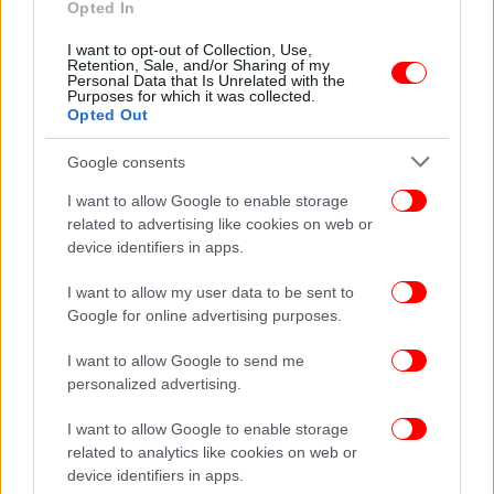
Opted In
ΕΛΛΑΔΑ
09/10/2025 07:30
Θανατηφόρο τροχαίο στην Εύβοια: Ένας
I want to opt-out of Collection, Use,
Retention, Sale, and/or Sharing of my
40χρονος νεκρός, επτά τραυματίες -Πώς έγινε
Personal Data that Is Unrelated with the
Purposes for which it was collected.
το δυστύχημα [εικόνες-βίντεο]
Opted Out
Google consents
I want to allow Google to enable storage
related to advertising like cookies on web or
device identifiers in apps.
I want to allow my user data to be sent to
Google for online advertising purposes.
I want to allow Google to send me
personalized advertising.
I want to allow Google to enable storage
related to analytics like cookies on web or
ΕΛΛΑΔΑ
05/10/2025 22:32
device identifiers in apps.
Αιγάλεω: Σοκάρει η μαρτυρία του θύματος που