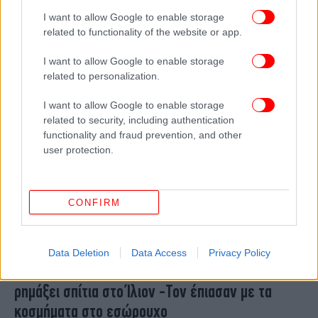
δέχθηκε επίθεση με κατσαβίδι -«Για χιλιοστά θα
I want to allow Google to enable storage
έχανα το μάτι μου»
related to functionality of the website or app.
I want to allow Google to enable storage
related to personalization.
I want to allow Google to enable storage
related to security, including authentication
functionality and fraud prevention, and other
user protection.
CONFIRM
ΕΛΛΑΔΑ
11/09/2025 15:56
Data Deletion
Data Access
Privacy Policy
Βίντεο από τη δράση του κλέφτη που είχε
ρημάξει σπίτια στο Ίλιον -Τον έπιασαν με τα
κοσμήματα στο εσώρουχο