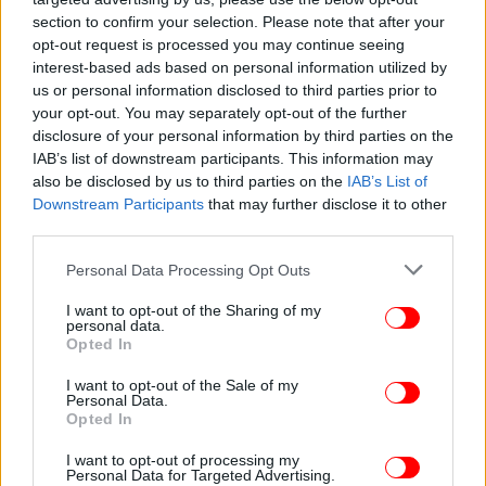
section to confirm your selection. Please note that after your
opt-out request is processed you may continue seeing
interest-based ads based on personal information utilized by
us or personal information disclosed to third parties prior to
your opt-out. You may separately opt-out of the further
ΕΛΛΑΔΑ
13/11/2025 08:14
disclosure of your personal information by third parties on the
Κιλκίς: Κρεοπώλης έκοψε κατά λάθος τη μηριαία
IAB’s list of downstream participants. This information may
αρτηρία του -Πέθανε από ακατάσχετη αιμορραγία
also be disclosed by us to third parties on the
IAB’s List of
Downstream Participants
that may further disclose it to other
third parties.
Please note that this website/app uses one or more Google
Personal Data Processing Opt Outs
services and may gather and store information including but
not limited to your visit or usage behaviour. You may click to
I want to opt-out of the Sharing of my
personal data.
grant or deny consent to Google and its third-party tags to
Opted In
use your data for below specified purposes in below Google
consent section.
I want to opt-out of the Sale of my
Personal Data.
Opted In
I want to opt-out of processing my
Personal Data for Targeted Advertising.