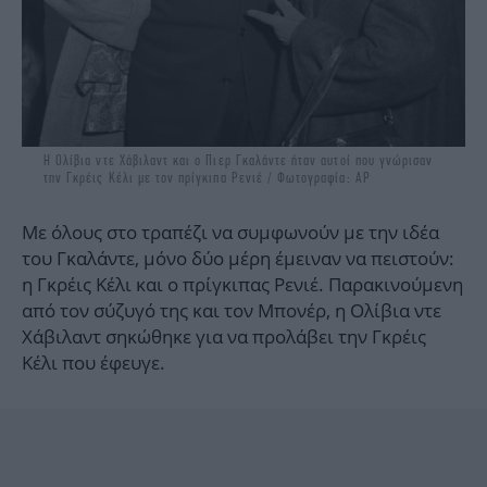
Η Ολίβια ντε Χάβιλαντ και ο Πιερ Γκαλάντε ήταν αυτοί που γνώρισαν
την Γκρέις Κέλι με τον πρίγκιπα Ρενιέ / Φωτογραφία: ΑΡ
Με όλους στο τραπέζι να συμφωνούν με την ιδέα
του Γκαλάντε, μόνο δύο μέρη έμειναν να πειστούν:
η Γκρέις Κέλι και ο πρίγκιπας Ρενιέ. Παρακινούμενη
από τον σύζυγό της και τον Μπονέρ, η Ολίβια ντε
Χάβιλαντ σηκώθηκε για να προλάβει την Γκρέις
Κέλι που έφευγε.