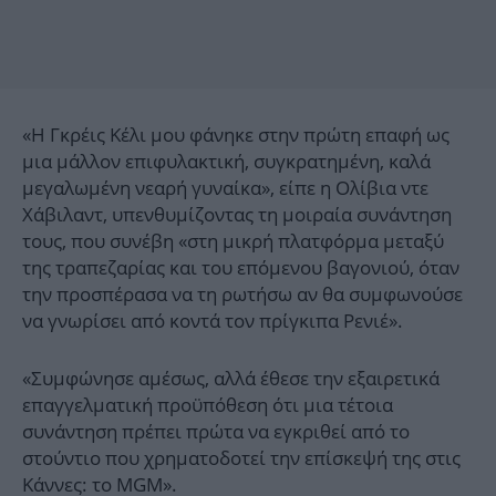
«Η Γκρέις Κέλι μου φάνηκε στην πρώτη επαφή ως
μια μάλλον επιφυλακτική, συγκρατημένη, καλά
μεγαλωμένη νεαρή γυναίκα», είπε η Ολίβια ντε
Χάβιλαντ, υπενθυμίζοντας τη μοιραία συνάντηση
τους, που συνέβη «στη μικρή πλατφόρμα μεταξύ
της τραπεζαρίας και του επόμενου βαγονιού, όταν
την προσπέρασα να τη ρωτήσω αν θα συμφωνούσε
να γνωρίσει από κοντά τον πρίγκιπα Ρενιέ».
«Συμφώνησε αμέσως, αλλά έθεσε την εξαιρετικά
επαγγελματική προϋπόθεση ότι μια τέτοια
συνάντηση πρέπει πρώτα να εγκριθεί από το
στούντιο που χρηματοδοτεί την επίσκεψή της στις
Κάννες: το MGM».