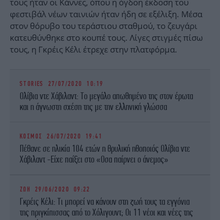
τους ήταν οι Κάννες, όπου η όγδοη έκδοση του
φεστιβάλ νέων ταινιών ήταν ήδη σε εξέλιξη. Μέσα
στον θόρυβο του τεράστιου σταθμού, το ζευγάρι
κατευθύνθηκε στο κουπέ τους. Λίγες στιγμές πίσω
τους, η Γκρέις Κέλι έτρεχε στην πλατφόρμα.
STORIES
27/07/2020 10:19
Ολίβια ντε Χάβιλαντ: Το μεγάλο απωθημένο της στον έρωτα
και η άγνωστη σχέση της με την ελληνική γλώσσα
ΚΟΣΜΟΣ
26/07/2020 19:41
Πέθανε σε ηλικία 104 ετών η θρυλική ηθοποιός Ολίβια ντε
Χάβιλαντ -Είχε παίξει στο «Οσα παίρνει ο άνεμος»
ΖΩΗ
29/06/2020 09:22
Γκρέις Κέλι: Τι μπορεί να κάνουν στη ζωή τους τα εγγόνια
της πριγκίπισσας από το Χόλιγουντ; Οι 11 νέοι και νέες της