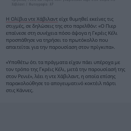
Χάβιλαντ / Φωτογραφία: ΑΡ
Η Ολίβια ντε Χάβιλαντ
είχε θυμηθεί εκείνες τις
στιγμές, σε δηλώσεις της στο παρελθόν: «Ο Πιερ
επαίνεσε στη συνέχεια πόσο άψογα η Γκρέις Κέλι
προσπάθησε να τηρήσει το πρωτόκολλο που
απαιτείται για την παρουσίαση στον πρίγκιπα».
«Υποθέτω ότι τα πράγματα είχαν πάει υπέροχα με
τον τρόπο της Γκρέις Κέλι, μετά την παρουσίασή της
στον Ρενιέ», λέει η ντε Χάβιλαντ, η οποία επίσης
παρακολούθησε το απογευματινό κοκτέιλ πάρτι
στις Κάννες.