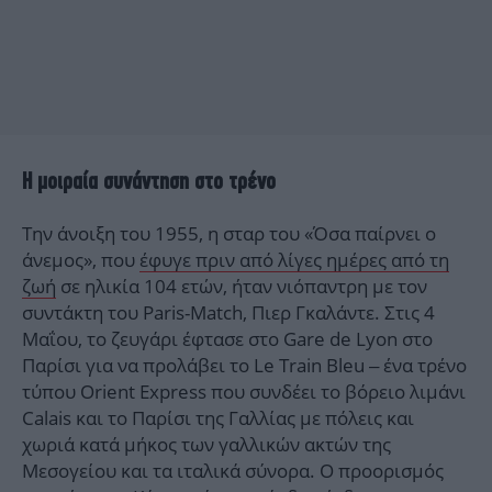
Η μοιραία συνάντηση στο τρένο
Την άνοιξη του 1955, η σταρ του «Όσα παίρνει ο
άνεμος», που
έφυγε πριν από λίγες ημέρες από τη
ζωή
σε ηλικία 104 ετών, ήταν νιόπαντρη με τον
συντάκτη του Paris-Match, Πιερ Γκαλάντε. Στις 4
Μαΐου, το ζευγάρι έφτασε στο Gare de Lyon στο
Παρίσι για να προλάβει το Le Train Bleu – ένα τρένο
τύπου Orient Express που συνδέει το βόρειο λιμάνι
Calais και το Παρίσι της Γαλλίας με πόλεις και
χωριά κατά μήκος των γαλλικών ακτών της
Μεσογείου και τα ιταλικά σύνορα. Ο προορισμός