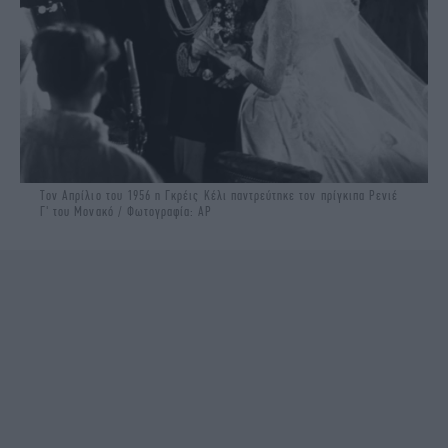
Τον Απρίλιο του 1956 η Γκρέις Κέλι παντρεύτηκε τον πρίγκιπα Ρενιέ
Γ' του Μονακό / Φωτογραφία: ΑΡ