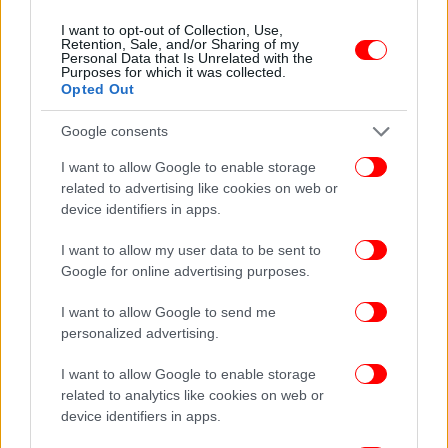
I want to opt-out of Collection, Use,
Retention, Sale, and/or Sharing of my
Personal Data that Is Unrelated with the
Purposes for which it was collected.
Opted Out
Google consents
I want to allow Google to enable storage
related to advertising like cookies on web or
device identifiers in apps.
Ενα αυτοκίνητο που τους ακολουθούσε και ήταν
I want to allow my user data to be sent to
γεμάτο φωτογράφους, τους καθυστέρησε και όταν
Google for online advertising purposes.
έφτασαν στο Παλάτι, ο Ρενιέ δεν ήταν εκεί. Όταν
έφτασε τελικά, κάλεσε την Γκρέις Κέλι να δει το
I want to allow Google to send me
παλάτι των 225 δωματίων. Αυτή είπε ότι έχει ήδη
personalized advertising.
ξεναγηθεί. Εκείνος απτόητος, πρότεινε να
I want to allow Google to enable storage
επισκεφθούν τον ιδιωτικό ζωολογικό κήπο του.
related to analytics like cookies on web or
Περπάτησαν μπροστά, μιλώντας ιδιωτικά, στον
device identifiers in apps.
κήπο. Οι φωτογράφοι του Paris-Match κατέγραψαν