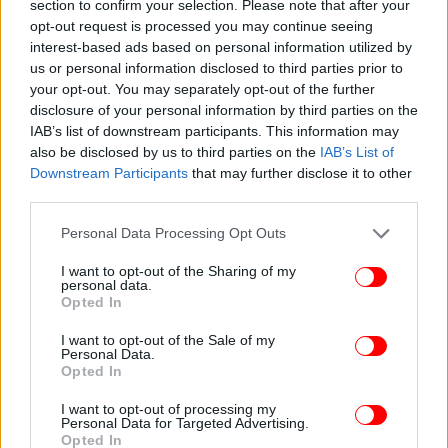
σταδιακά χειροτέρεψε.
section to confirm your selection. Please note that after your
opt-out request is processed you may continue seeing
Αφού ξύπνησε αργά, η Γκρέις Κέλι έλουσε τα μαλλιά
interest-based ads based on personal information utilized by
της πριν ανακαλύψει ότι μια απεργία είχε διακόψει
us or personal information disclosed to third parties prior to
όλη την ηλεκτρική ενέργεια της πόλης του
your opt-out. You may separately opt-out of the further
φεστιβάλ. Δεν είχε πιστολάκι για να στεγνώσει τα
disclosure of your personal information by third parties on the
μαλλιά της, ούτε φώτα για να βαφτεί ή σίδερο για
IAB’s list of downstream participants. This information may
να σιδερώσει το ρούχο που θα φορούσε. Με δύο
also be disclosed by us to third parties on the
IAB’s List of
αυτοκίνητα να περιμένουν κάτω από το ξενοδοχείο
Downstream Participants
that may further disclose it to other
third parties.
Carlton, η Γκρέις Κέλι τράβηξε τα μαλλιά της πίσω,
τα στόλισε με λουλούδια, φόρεσε ένα φόρεμα από
Please note that this website/app uses one or more Google
Personal Data Processing Opt Outs
ταφτά και φυσικά, βρίσκοντας τους ανελκυστήρες
services and may gather and store information including but
χωρίς ρεύμα, ανεβοκατέβηκε πολλά σκαλοπάτια για
not limited to your visit or usage behaviour. You may click to
I want to opt-out of the Sharing of my
personal data.
να συναντήσει τον Γκαλάντε και ένα σωρό
grant or deny consent to Google and its third-party tags to
Opted In
use your data for below specified purposes in below Google
φωτογράφους.
consent section.
I want to opt-out of the Sale of my
Personal Data.
Opted In
I want to opt-out of processing my
Personal Data for Targeted Advertising.
Opted In