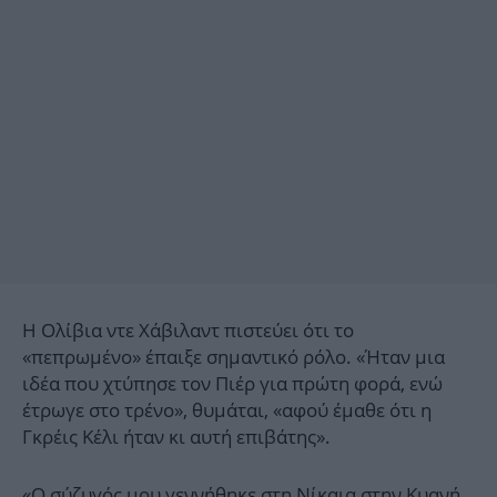
Η Ολίβια ντε Χάβιλαντ πιστεύει ότι το
«πεπρωμένο» έπαιξε σημαντικό ρόλο. «Ήταν μια
ιδέα που χτύπησε τον Πιέρ για πρώτη φορά, ενώ
έτρωγε στο τρένο», θυμάται, «αφού έμαθε ότι η
Γκρέις Κέλι ήταν κι αυτή επιβάτης».
«Ο σύζυγός μου γεννήθηκε στη Νίκαια στην Κυανή