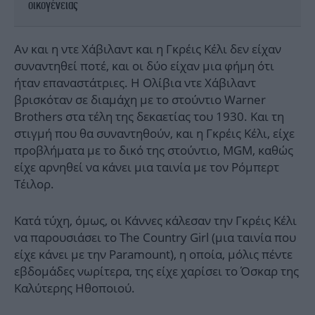
οικογένειας
Αν και η ντε Χάβιλαντ και η Γκρέις Κέλι δεν είχαν
συναντηθεί ποτέ, και οι δύο είχαν μια φήμη ότι
ήταν επαναστάτριες. Η Ολίβια ντε Χάβιλαντ
βρισκόταν σε διαμάχη με το στούντιο Warner
Brothers στα τέλη της δεκαετίας του 1930. Και τη
στιγμή που θα συναντηθούν, και η Γκρέις Κέλι, είχε
προβλήματα με το δικό της στούντιο, MGM, καθώς
είχε αρνηθεί να κάνει μια ταινία με τον Ρόμπερτ
Τέιλορ.
Κατά τύχη, όμως, οι Κάννες κάλεσαν την Γκρέις Κέλι
να παρουσιάσει το The Country Girl (μια ταινία που
είχε κάνει με την Paramount), η οποία, μόλις πέντε
εβδομάδες νωρίτερα, της είχε χαρίσει το Όσκαρ της
Καλύτερης Ηθοποιού.