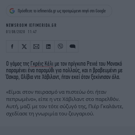
iBOOKS
ΖΩΔΙΑ
Πρόσθεσε το iefimerida.gr ως προτιμώμενη πηγή στη Google
OSCARS
THE OCEAN
MEDIA
ELAMEFORA
NEWSROOM IEFIMERIDA.GR
01/08/2020 11:47
NEWSLETTER
Ο γάμος της
Γκρέις Κέλι
με τον πρίγκιπα Ρενιέ του Μονακό
παραμένει ένα παραμύθι για πολλούς, και η βραβευμένη με
Όσκαρ, Ολίβια ντε Χάβιλαντ, ήταν εκεί όταν ξεκίνησαν όλα.
«Είμαι στον πειρασμό να πιστεύω ότι ήταν
πεπρωμένο», είπε η ντε Χάβιλαντ στο παρελθόν.
Αυτή, μαζί με τον τότε σύζυγό της, Πιέρ Γκαλάντε,
σχεδίασε τη γνωριμία του ζευγαριού.