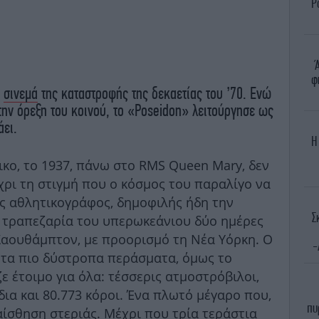
Ρ
φ
ο
σινεμά
της καταστροφής της δεκαετίας του ’70. Ενώ
 την όρεξη του κοινού, το «Poseidon» λειτούργησε ως
άει.
Η
ικο, το 1937, πάνω στο RMS Queen Mary, δεν
έχρι τη στιγμή που ο κόσμος του παραλίγο να
ς αθλητικογράφος, δημοφιλής ήδη την
Σ
ν τραπεζαρία του υπερωκεάνιου δύο ημέρες
Σαουθάμπτον, με προορισμό τη Νέα Υόρκη. Ο
-
 τα πιο δύστροπα περάσματα, όμως το
ε έτοιμο για όλα: τέσσερις ατμοστρόβιλοι,
δια και 80.773 κόροι. Ένα πλωτό μέγαρο που,
πυ
αίσθηση στεριάς. Μέχρι που τρία τεράστια