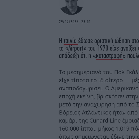
29/12/2025 23:01
Η
ταινία
έδωσε οριστική ώθηση στ
το «Airport» του 1970 είχε ανοίξει
απόδειξη ότι η «
καταστροφή
» πουλ
Το μεσημεριανό του Πολ Γκάλ
είχε τίποτα το ιδιαίτερο — μ
αναποδογυρίσει. Ο Αμερικανό
εποχή εκείνη, βρισκόταν στη
μετά την αναχώρηση από το 
Βόρειος Ατλαντικός ήταν από
καμάρι της Cunard Line έμοιαζ
160.000 ίπποι, μήκος 1.019 πό
όπως σημειώνεται, έδινε την 