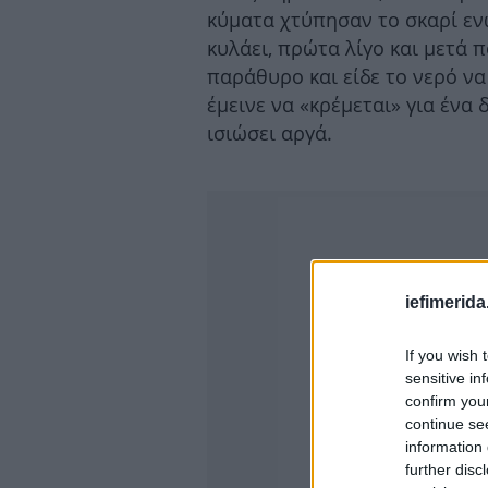
κύματα χτύπησαν το σκαρί ενώ
κυλάει, πρώτα λίγο και μετά 
παράθυρο και είδε το νερό να
έμεινε να «κρέμεται» για ένα
ισιώσει αργά.
iefimerida
If you wish 
sensitive in
confirm you
continue se
information 
further disc