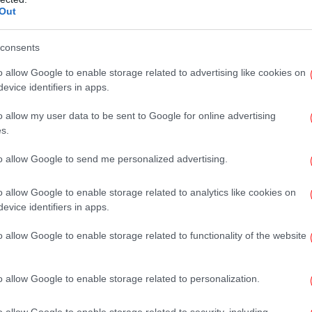
επ
κατέλειψε. Τριάντα χρόνια αργότερα, καθώς
Out
ιστόρημα, εκείνο το επεισόδιο αναδύθηκε
 1972 στο Saturday Evening Post. Το ερώτημα
consents
ι τρομακτικό: «Κι αν το παλιό Queen δεν
Τσ
o allow Google to enable storage related to advertising like cookies on
το
ρα; Αν είχε γυρίσει ανάποδα; Πώς θα ήταν;».
evice identifiers in apps.
seidon Adventure», το best seller του 1969
o allow my user data to be sent to Google for online advertising
ου έκανε πρεμιέρα στις 13 Δεκεμβρίου 1972.
s.
Π
to allow Google to send me personalized advertising.
o allow Google to enable storage related to analytics like cookies on
den» με τον Νίκολας Κέιτζ, για τον θρυλικό
Στα
evice identifiers in apps.
«μ
ίντεο]
o allow Google to enable storage related to functionality of the website
o allow Google to enable storage related to personalization.
Alone» από τζίντζερμπρεντ στο Λος Άντζελες
-Σ
o allow Google to enable storage related to security, including