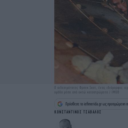
Ο αιδεσιμότατος Φρανκ Σκοτ, ένας ιδιόμορφος ι
ομάδα μέσα από οκτώ καταστρώματα / IMDB
Πρόσθεσε το iefimerida.gr ως προτιμώμενη π
ΚΩΝΣΤΑΝΤΙΝΟΣ ΤΣΑΒΑΛΟΣ