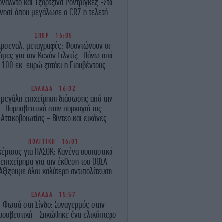
ονάλντο και Τζορτζίνα Ροντρίγκεζ -Στο
νησί όπου μεγάλωσε ο CR7 η τελετή
ΣΠΟΡ
16:05
Άρσεναλ, μεταγραφές: Φουντώνουν οι
ήμες για τον Κενάν Γιλντίζ -Πάνω από
100 εκ. ευρώ ζητάει η Γιουβέντους
ΕΛΛΑΔΑ
16:02
 μεγάλη επιχείρηση διάσωσης από την
Πυροσβεστική στην πυρκαγιά της
Αττικοβοιωτίας - Βίντεο και εικόνες
ΠΟΛΙΤΙΚΗ
16:01
κέρτσος για ΠΑΣΟΚ: Κανένα ουσιαστικό
επιχείρημα για την έκθεση του ΟΟΣΑ
Αξίζουμε όλοι καλύτερη αντιπολίτευση
ΕΛΛΑΔΑ
15:57
Φωτιά στη Σίνδο: Συναγερμός στην
ροσβεστική - Σηκώθηκε ένα ελικόπτερο