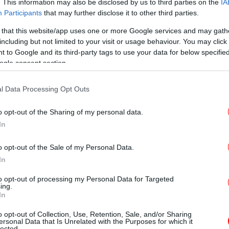
. This information may also be disclosed by us to third parties on the
IA
Participants
that may further disclose it to other third parties.
 that this website/app uses one or more Google services and may gath
Δ
including but not limited to your visit or usage behaviour. You may click 
 to Google and its third-party tags to use your data for below specifi
ogle consent section.
Χα
l Data Processing Opt Outs
o opt-out of the Sharing of my personal data.
Σ
In
στ
o opt-out of the Sale of my Personal Data.
In
Χι
Ελ
to opt-out of processing my Personal Data for Targeted
ing.
 σέλερ και μια ταινία
In
o opt-out of Collection, Use, Retention, Sale, and/or Sharing
ersonal Data that Is Unrelated with the Purposes for which it
η Νέα Υόρκη σώος. Αλλά το αίσθημα του
Το
lected.