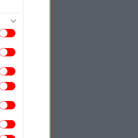
ίτευξη συμφωνίας για μία νέα διαδρομή
διέλευσης πλοίων μέσω Ορμούζ
ΠΟΛΙΤΙΚΗ
14:54
ίπρας: Στις 2 Σεπτεμβρίου η παρουσίαση
υ οικονομικού προγράμματος της ΕΛ.Α.Σ.
στη Θεσσαλονίκη
ΖΩΗ
14:46
οιο είναι το καλύτερο λιπαντικό για μια
γκαραζόπορτα
ΓΥΝΑΙΚΑ
14:39
 76 του, ο Ρίτσαρντ Γκιρ αποκαλύπτει το
υστικό» που τον κάνει ευτυχισμένο και
νεότερο
ΕΛΛΑΔΑ
14:36
Άνεμοι έως 9 μποφόρ και 39άρια
υναγερμός για πυρκαγιές τις επόμενες
ημέρες, οι περιοχές σε Red Code