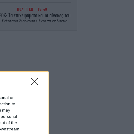
ΠΟΛΙΤΙΚΗ
15:48
ΣΟΚ: Τα επιχειρήματα και οι πίνακες του
. Σκέρτσου διαρκούν μέχρι τα επόμενα
που αναιρούν τα προηγούμενα
ΓΥΝΑΙΚΑ
15:24
Η Ελίζαμπεθ Χάρλει ποζάρει στο
tagram με μπικίνι -Άψογη σιλουέτα στα
61 της
ΣΠΟΡ
15:23
νθος για τον Λιονέλ Μέσι: Έφυγε από τη
ζωή ο πατέρας του, Χόρχε
sonal or
ΖΩΗ
15:20
ection to
χολογία: Οι άνθρωποι που ξαναβλέπουν
ou may
 ίδιες ταινίες για να νιώσουν παρηγοριά
 personal
έχουν δημιουργήσει ένα μικρό και
ασφαλές «καταφύγιο» μέσα στην
out of the
εβδομάδα τους
 downstream