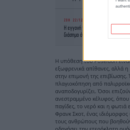
authenti
ΖΩΗ
22/12/2025 10:28
Η εγγονή του Τσάρλι Τσάπλιν στη νέ
διάσημο όνομά της
Η υπόθεση του Poseidon είνα
εξωφρενικά απίθανες, αλλά η 
στην επιμονή της επιβίωσης. 
πλαγιοκόπηση από παλιρροϊκό
αναποδογυρίζει. Όσοι επιζού
ανεστραμμένο κέλυφος, όπου ο
παγίδες, το νερό και η φωτιά
Φρανκ Σκοτ, ένας ιδιόμορφος
τους ανθρώπους που βοηθούν
οδηγήσει την ετερόκλητη ομά