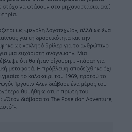
ε στόχο να φτάσουν στο μηχανοστάσιο, εκεί
αν
ωτηρία.
ζεται ως «μεγάλη λογοτεχνία», αλλά ως ένα
Εφ
παίνους για τη δραστικότητα και την
τ
φηκε ως «σκληρό θρίλερ για το ανθρώπινο
 για μια ευχάριστη ανάγνωση». Μια
βλεψε ότι θα ήταν σίγουρη... «πάσα» για
ική μεταφορά. Η πρόβλεψη αποδείχθηκε όχι
μέλ
γμιαία: το καλοκαίρι του 1969, προτού το
γωγός Ίργουιν Άλεν διάβασε ένα μέρος του
Αργότερα θυμήθηκε ότι η πρώτη του
: «Όταν διάβασα το The Poseidon Adventure,
αυτό”».
α