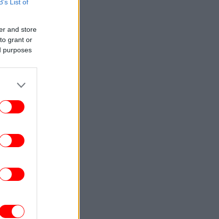
B’s List of
ΕΛΛΑΔΑ
15:14
Προήχθη σε Αστυνόμο Α' η Κωνσταντία
er and store
ημογλίδου - Η πορεία της από τη Σχολή
to grant or
μέχρι να γίνει η «φωνή της ΕΛΑΣ»
ed purposes
ΕΛΛΑΔΑ
15:12
λκιδική: Σύγκρουση μοτοσυκλέτας με ΙΧ,
ένας τραυματίας στο Παπαγεωργίου
ΕΛΛΑΔΑ
15:06
ε 57χρονη ανήκει η σορός που βρέθηκε
ον Λυκαβηττό -Από πτώση ο θάνατός της
ΣΠΟΡ
15:03
ώτης και Αλεξίου έκαναν υπερήφανη την
λάδα: Ασημένιο μετάλλιο στο Παγκόσμιο
Πρωτάθλημα Εφήβων
ΚΟΣΜΟΣ
15:00
 Ιράν και το Ομάν είναι πολύ κοντά στην