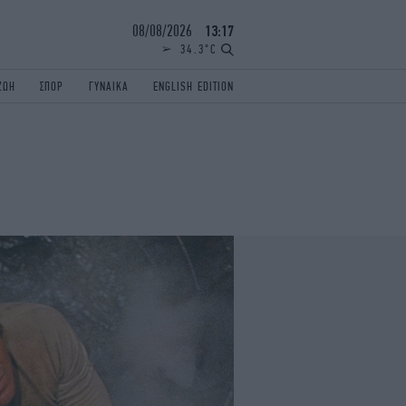
08/08/2026
13:17
34.3°C
ΖΩΗ
ΣΠΟΡ
ΓΥΝΑΙΚΑ
ENGLISH EDITION
ΕΛΛΑΔΑ
ΠΑΝΕΛΛΗΝΙΕΣ
ENGLISH EDITION
TRAVEL
ΟΛΥΜΠΙΑΚΟΙ ΑΓΩΝΕΣ
iAUTOKINITO
ΖΩΔΙΑ
ELAMEFORA