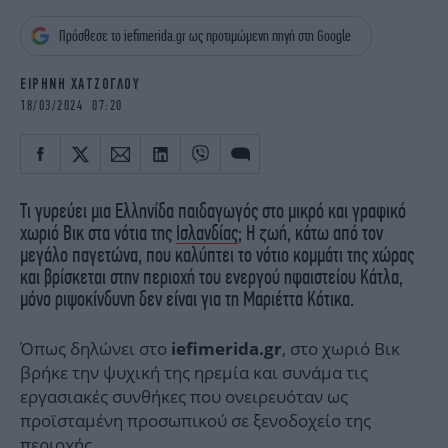
iBOOKS
ΖΩΔΙΑ
Πρόσθεσε το iefimerida.gr ως προτιμώμενη πηγή στη Google
OSCARS
THE OCEAN
MEDIA
ELAMEFORA
ΕΙΡΗΝΗ ΧΑΤΖΟΓΛΟΥ
18/03/2024 07:20
NEWSLETTER
Τι γυρεύει μια Ελληνίδα παιδαγωγός στο μικρό και γραφικό
χωριό Βικ στα νότια της
Ισλανδίας
; Η ζωή, κάτω από τον
μεγάλο παγετώνα, που καλύπτει το νότιο κομμάτι της χώρας
και βρίσκεται στην περιοχή του ενεργού ηφαιστείου Κάτλα,
μόνο ριψοκίνδυνη δεν είναι για τη Μαριέττα Κότικα.
Όπως δηλώνει στο
, στο χωριό Βικ
iefimerida.gr
βρήκε την ψυχική της ηρεμία και συνάμα τις
εργασιακές συνθήκες που ονειρευόταν ως
προϊσταμένη προσωπικού σε ξενοδοχείο της
περιοχής.