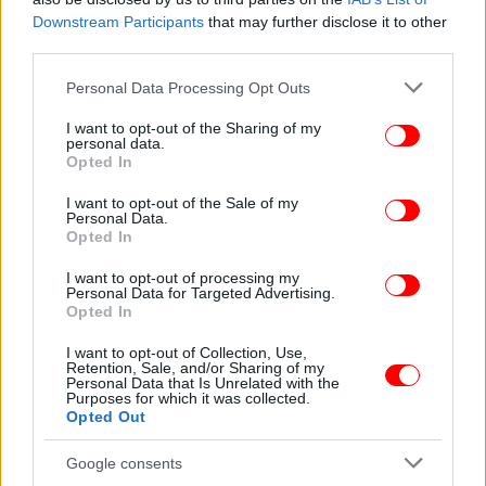
Downstream Participants
that may further disclose it to other
third parties.
Please note that this website/app uses one or more Google
Personal Data Processing Opt Outs
services and may gather and store information including but
not limited to your visit or usage behaviour. You may click to
I want to opt-out of the Sharing of my
personal data.
grant or deny consent to Google and its third-party tags to
Opted In
use your data for below specified purposes in below Google
consent section.
I want to opt-out of the Sale of my
Personal Data.
Opted In
I want to opt-out of processing my
Personal Data for Targeted Advertising.
Opted In
I want to opt-out of Collection, Use,
Retention, Sale, and/or Sharing of my
Personal Data that Is Unrelated with the
Purposes for which it was collected.
Opted Out
Google consents