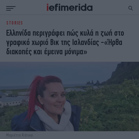
STORIES
ΕΙΔΗΣΕΙΣ
ΠΟΛΙΤΙΚΗ
Ελληνίδα περιγράφει πώς κυλά η ζωή στο
NON PAPER
ΕΛΛΑΔΑ
γραφικό χωριό Βικ της Ισλανδίας -«Ήρθα
ΟΙΚΟΝΟΜΙΑ
ΚΟΣΜΟΣ
διακοπές και έμεινα μόνιμα»
ΠΟΛΙΤΙΣΜΟΣ
ΠΑΝΕΛΛΗΝΙΕΣ
ΖΩΗ
ΣΠΟΡ
ΓΥΝΑΙΚΑ
ENGLISH EDITION
ΠΟΛΗ
STORIES
ΕΚΛΟΓΕΣ
TRAVEL
ΤΕΧΝΟΛΟΓΙΑ
ΥΓΕΙΑ
DESIGN
ΟΛΥΜΠΙΑΚΟΙ ΑΓΩΝΕΣ
EURO
GREEN
PODCAST
iAUTOKINITO
iOPINIONS
iGASTRONOMIE
Μαριέττα Κότικα