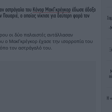
τον αστράγαλο του
Κόνορ ΜακΓκρέγκορ
έδωσε άδοξο
ιν Πουαριέ, ο οποίος νίκησε για δεύτερη φορά τον
Σα
-Μ
ρου οι δύο παλαιστές αντάλλασαν
ου ο ΜακΓκρέγκορ έχασε την ισορροπία του
ρόπο τον αστράγαλό του.
Ξ
Μ
π
Η «