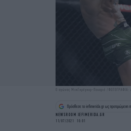
Ο αγώνας ΜακΓκρέγκορ-Πουαριέ /ΦΩΤΟΓΡΑΦΙΑ: 
Πρόσθεσε το iefimerida.gr ως προτιμώμενη π
NEWSROOM IEFIMERIDA.GR
11/07/2021 10:01