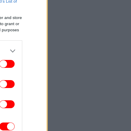
B’s List of
ΕΛΛΑΔΑ
15:42
υναγερμός στη Χαλκίδα: Γυναίκα έπεσε
er and store
από τη γέφυρα - Μεταφέρθηκε στο
to grant or
νοσοκομείο
ed purposes
ΖΩΗ
15:38
 υπερπολυτελής θαλαμηγός Deep Blue
στον Πόρο -«Σαρώνει» η Ελλάδα στον
θαλάσσιο τουρισμό πολυτελείας
ΕΛΛΑΔΑ
15:34
οφονία Βρετανίδας στην Κυψέλη: «Τότε
άρχισα να τον υποψιάζομαι» -Όσα
αποκάλυψε στις αρχές η σύζυγος του
Αφγανού
ΚΟΣΜΟΣ
15:29
ερμανία: Συνελήφθη ένας Ουκρανός για
ατασκοπεία σε βάρος εταιρείας όπλων