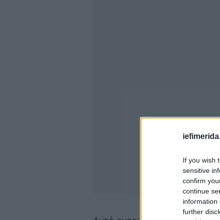
iefimerida
If you wish 
sensitive in
confirm you
continue se
information 
further disc