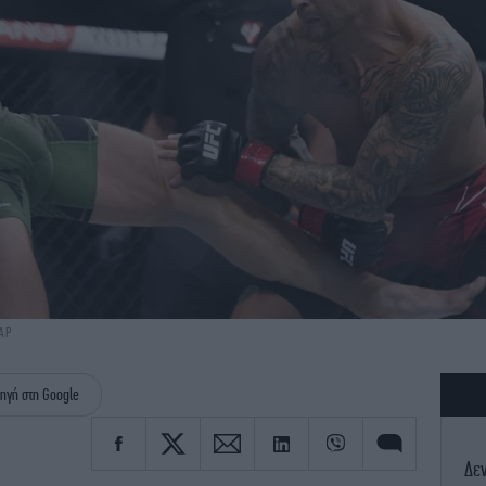
AP
ηγή στη Google
Δεν