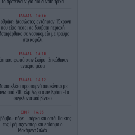
το προτείνουν για πιο δυνατή τρίχα
ΕΛΛΑΔΑ
16:26
μοθράκη: Διασώστες εντόπισαν 15χρονη
που είχε πέσει σε δύσβατη περιοχή
εταφέρθηκε σε νοσοκομείο με τραύμα
στο κεφάλι
ΕΛΛΑΔΑ
16:20
έσπασε φωτιά στην Σκύρο -Σηκώθηκαν
εναέρια μέσα
ΕΛΛΑΔΑ
16:12
οτοσικλέτα προσπερνά αυτοκίνητο με
άνω από 200 χλμ./ώρα στην Κρήτη -Το
συγκλονιστικό βίντεο
ΣΠΟΡ
16:05
βόμβα» πήρε... σάρκα και οστά: Παίκτης
της Τράμπζονσπορ και επίσημα ο
Μοχάμεντ Σαλάχ