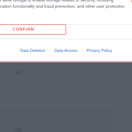
Η 
cation functionality and fraud prevention, and other user protection.
πρ
CONFIRM
Data Deletion
Data Access
Privacy Policy
Π
Δυ
έρ
Πε
ο