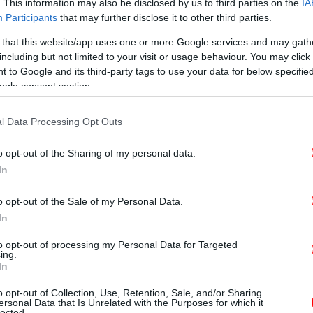
ν νίκη του Πουαριέ με τεχνικό νοκ άουτ, με
. This information may also be disclosed by us to third parties on the
IA
 δεύτερη νίκη του σε ισάριθμες
Participants
that may further disclose it to other third parties.
Σ
 that this website/app uses one or more Google services and may gath
including but not limited to your visit or usage behaviour. You may click 
 to Google and its third-party tags to use your data for below specifi
ινωθέν, ο ΜακΓκρέγκορ έχει υποστεί
ogle consent section.
ι να υποβληθεί σε χειρουργική επέμβαση.
Η
l Data Processing Opt Outs
ιστικό τραυματισμό:
o opt-out of the Sharing of my personal data.
In
Δολ
o opt-out of the Sale of my Personal Data.
In
to opt-out of processing my Personal Data for Targeted
ing.
In
Γ
κ
o opt-out of Collection, Use, Retention, Sale, and/or Sharing
ersonal Data that Is Unrelated with the Purposes for which it
lected.