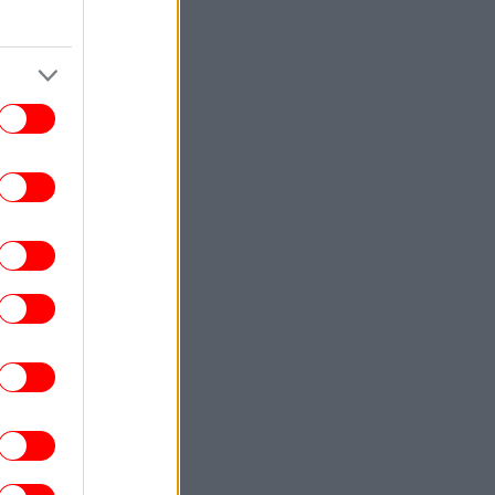
ΣΠΟΡ
15:22
Σοκ: Διεθνής ποδοσφαιριστής με την
Ουγκάντα βρήκε τραγικό θάνατο από
ξυλοδαρμό
ΓΥΝΑΙΚΑ
15:18
 «Grape Peel Nails» είναι η νέα εμμονή
από την Κορέα -Χαρίζουν λαμπερά,
διάφανα νύχια
ΚΟΣΜΟΣ
15:14
an International: Ο Πεζεσκιάν συνάντησε
ον Χαμενεΐ σε ένα αυτοκίνητο -Άκουσε
μια φωνή αλλά δεν τον είδε ποτέ
ΕΛΛΑΔΑ
15:06
Σκιάθος: Χειροπέδες σε μεθυσμένη
ουρίστρια -Ήπιε αλκοόλ με τη 15χρονη
κόρη της, προκάλεσε επεισόδια
ΕΛΛΑΔΑ
15:04