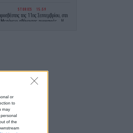
STORIES
15:59
υροσβέστης της 11ης Σεπτεμβρίου, στη
Μεσόγειο σβήνοντας πυρκαγιές - Η
ελοντική ομάδα στην πρώτη γραμμή της
φωτιάς
STORIES
15:52
 μαθηματικός που βρήκε τον αλγεβρικό
τύπο του έρωτα και προβλέπει πότε
τελειώνει μια σχέση - Τι λέει για την
«αιώνια αγάπη»
ΓΥΝΑΙΚΑ
15:50
ασε 25 κιλά και εντυπωσιάζει -Ο Ράσελ
Κρόου θυμίζει ξανά τον «Μονομάχο»
sonal or
ection to
ou may
ΖΩΗ
15:48
 personal
οια ηθοποιός μετανιώνει που απέρριψε
τον ρόλο της Ντέμι Μουρ στην ταινία
out of the
«Αόρατος Εραστής»
 downstream