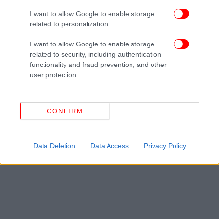
Ακολουθήστε το
στο Google News
και μάθετε
πρώτοι όλες τις ειδήσεις
I want to allow Google to enable storage
related to personalization.
Δείτε όλες τις τελευταίες
Ειδήσεις
από την Ελλάδα και τον Κόσμο,
I want to allow Google to enable storage
στο
related to security, including authentication
functionality and fraud prevention, and other
user protection.
ΔΙΑΒΑΣΤΕ ΠΕΡΙΣΣΟΤΕΡΑ
EUROLEAGUE
ΡΕΆΛ ΜΑΔΡΊΤΗΣ
ΑΝΑΝΤΟΛΟΎ
ΕΦΈΣ
CONFIRM
Data Deletion
Data Access
Privacy Policy