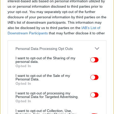
interest-based ads based on personal information utilized by
us or personal information disclosed to third parties prior to
your opt-out. You may separately opt-out of the further
disclosure of your personal information by third parties on the
ΟΛΕΣ ΟΙ ΕΙΔΗΣΕΙΣ
IAB’s list of downstream participants. This information may
Κακοκαιρία Byron: Ήχησε το 112 για την Αττική
also be disclosed by us to third parties on the
IAB’s List of
-Έντονα καιρικά φαινόμενα έως το μεσημέρι της
Downstream Participants
that may further disclose it to other
third parties.
Παρασκευής
Κυπαρισσία: Αυτός είναι ο κτηνίατρος που κατήγγειλε
Please note that this website/app uses one or more Google
Personal Data Processing Opt Outs
αρπαγή και ληστεία -Η ΕΛΑΣ ψάχνει άτομα από το
services and may gather and store information including but
περιβάλλον του
not limited to your visit or usage behaviour. You may click to
I want to opt-out of the Sharing of my
personal data.
grant or deny consent to Google and its third-party tags to
Οδ. Κωνσταντινόπουλος στο «Πρόσωπο με πρόσωπο»:
Opted In
use your data for below specified purposes in below Google
Ο Τσίπρας εμφανίστηκε λόγω αδυναμίας του ΠΑΣΟΚ -Τι
consent section.
I want to opt-out of the Sale of my
λέει για Ανδρουλάκη
Personal Data.
Opted In
I want to opt-out of processing my
Personal Data for Targeted Advertising.
Opted In
I want to opt-out of Collection, Use,