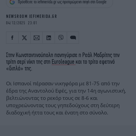
Πρόσθεσε το iefimerida.gr ως προτιμώμενη πηγή στη Google
iBOOKS
ΖΩΔΙΑ
OSCARS
THE OCEAN
NEWSROOM IEFIMERIDA.GR
MEDIA
ELAMEFORA
04/12/2025 23:01
NEWSLETTER
Στην Κωνσταντινούπολη πανηγύρισε η Ρεάλ Μαδρίτης την
τρίτη σερί νίκη της στη
Euroleague
και το τρίτο εφετινό
«διπλό» της.
Οι Ισπανοί πέρασαν νικηφόρα με 81-75 από την
έδρα της Αναντολού Εφές, για την 14η αγωνιστική,
βελτιώνοντας το ρεκόρ τους σε 8-6 και
υποχρεώνοντας τους γηπεδούχους στη δεύτερη
διαδοχική ήττα τους και ένατη στο σύνολο.