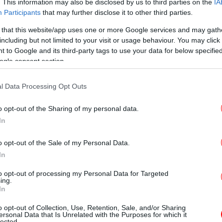
. This information may also be disclosed by us to third parties on the
IA
ου πλοίου
Participants
that may further disclose it to other third parties.
μο
.605 νέα κρούσματα, 470 διασωληνωμένοι
 that this website/app uses one or more Google services and may gath
αφέρουν «πολύ ισχυρή έκρηξη» στο
including but not limited to your visit or usage behaviour. You may click 
 to Google and its third-party tags to use your data for below specifi
ogle consent section.
 μήνυση από 5 γυναίκες για σεξουαλική
ες
l Data Processing Opt Outs
 Γιώργος Κύρτσος -Να επιστρέψει την έδρα
o opt-out of the Sharing of my personal data.
Α
In
τω
o opt-out of the Sale of my Personal Data.
In
Σε
to opt-out of processing my Personal Data for Targeted
σ
ing.
σ
In
o opt-out of Collection, Use, Retention, Sale, and/or Sharing
ersonal Data that Is Unrelated with the Purposes for which it
lected.