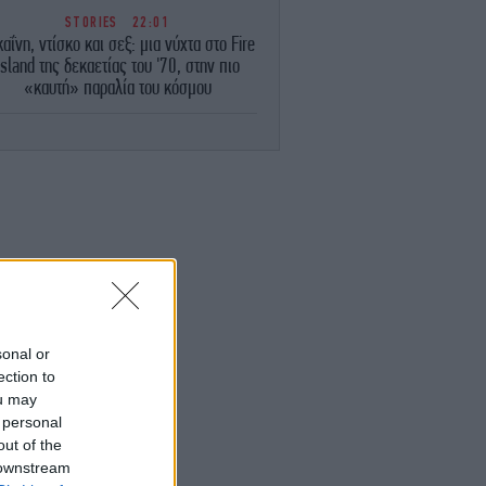
STORIES
22:01
αΐνη, ντίσκο και σεξ: μια νύχτα στο Fire
Island της δεκαετίας του '70, στην πιο
«καυτή» παραλία του κόσμου
ΚΟΣΜΟΣ
21:48
Θρίλερ στη Νορβηγία με μυστηριώδεις
νάτους ταράνδων στο Σβάλμπαρντ -«Οι
κτηνίατροι αναζητούν τα αίτια»
ΣΠΟΡ
21:38
άμπης Κωστούλας και Στέφανος Τζίμας
ιξαν ποδόσφαιρο στην άμμο με μικρούς
φίλους της Μπράιτον! [βίντεο]
sonal or
ΖΩΗ
21:33
ection to
λία Κωστοπούλου: Το κόκκινο μαγιό και
ou may
ποικιλία ζυμαρικών -Νέες φωτογραφίες
 personal
από τις διακοπές στο Κάπρι
out of the
 downstream