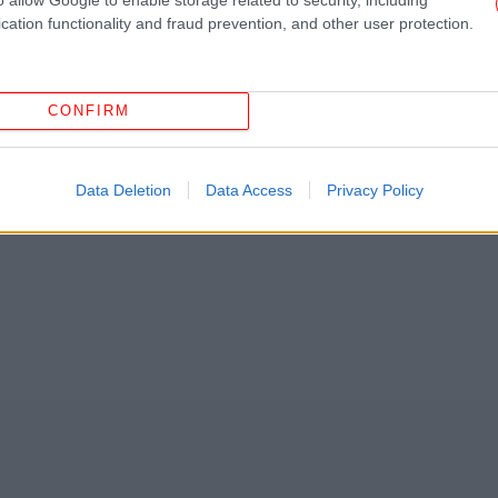
μ
cation functionality and fraud prevention, and other user protection.
E 2
ΖΆΚΥΝΘΟΣ
ΣΠΆΡΤΗ
3-0
ΧΑΡΤΙΆ
CONFIRM
Γ
Β
Data Deletion
Data Access
Privacy Policy
ρ
α