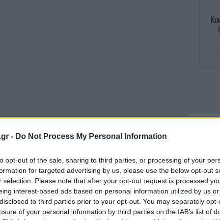
Κοκ
θα
Μπ
έπα
.gr -
Do Not Process My Personal Information
to opt-out of the sale, sharing to third parties, or processing of your per
formation for targeted advertising by us, please use the below opt-out s
Αμα
r selection. Please note that after your opt-out request is processed y
η 
eing interest-based ads based on personal information utilized by us or
disclosed to third parties prior to your opt-out. You may separately opt-
losure of your personal information by third parties on the IAB’s list of
 έσωσαν τον Βούλγαρο και τον Τούρκο από