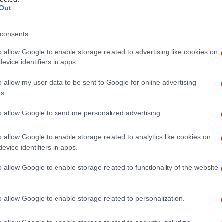
Out
Ο 
μ
consents
o allow Google to enable storage related to advertising like cookies on
evice identifiers in apps.
o allow my user data to be sent to Google for online advertising
s.
to allow Google to send me personalized advertising.
-Το
o allow Google to enable storage related to analytics like cookies on
evice identifiers in apps.
o allow Google to enable storage related to functionality of the website
το Google News
και μάθετε πρώτοι όλες τις ειδήσεις
o allow Google to enable storage related to personalization.
ς
από την Ελλάδα και τον Κόσμο, στο
o allow Google to enable storage related to security, including