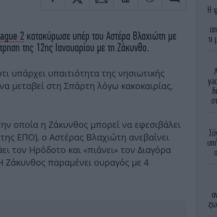
Η ψ
απ
eague 2
κατακύρωσε υπέρ του Αστέρα Βλαχιώτη με
τι
τρηση της 12ης Ιανουαρίου με τη Ζάκυνθο.
ότι υπάρχει υπαιτιότητα της νησιωτικής
ya
να μεταβεί στη Σπάρτη λόγω κακοκαιρίας,
δ
στ
ην οποία η Ζάκυνθος μπορεί να εφεσιβάλει
Σύ
της ΕΠΟ), ο Αστέρας Βλαχιώτη ανεβαίνει
υπή
ει τον Ηρόδοτο και «πιάνει» τον Διαγόρα
 Η Ζάκυνθος παραμένει ουραγός με 4
α
ζω