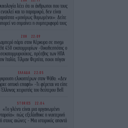
ΖΩΗ
22:17
υχολογία λέει ότι οι άνθρωποι που τους
ενοχλεί και το παραμικρό, δεν είναι
αραίτητα «μονίμως θυμωμένοι»: Δείτε
 μπορεί να σημαίνει η συμπεριφορά τους
ΖΩΗ
22:09
Λαμπερό πάρτι στην Κέρκυρα σε mega
cht 450 εκατομμυρίων -Οικοδεσπότης ο
ισεκατομμυριούχος, πρέσβης των ΗΠΑ
ην Ιταλία, Τίλμαν Φερτίτα, ποιοι πήγαν
ΕΛΛΑΔΑ
22:05
γκρουση ελικοπτέρων στην Ψάθα: «Δεν
ρχε οπτική επαφή» -Τι φέρεται να είπε
ο Έλληνας χειριστής του δεύτερου Bell
STORIES
22:04
«Το γλέντι είναι μια οργανωμένη
νταρσία»: πώς εξελίχθηκε η νυχτερινή
ή στους αιώνες - Μια ιστορικός απαντά