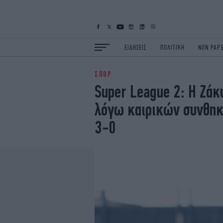
ΕΙΔΗΣΕΙΣ
ΠΟΛΙΤΙΚΗ
NON PAP
ΣΠΟΡ
ΕΙΔΗΣΕΙΣ
Π
Super League 2: Η Ζάκ
ΟΙΚΟΝΟΜΙΑ
Κ
λόγω καιρικών συνθηκ
ΖΩΗ
Σ
ΠΟΛΗ
S
3-0
ΤΕΧΝΟΛΟΓΙΑ
Υ
EURO
G
iOPINIONS
i
OSCARS
T
NEWSLETTER