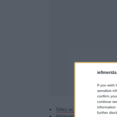
iefimerida
If you wish 
sensitive in
confirm you
continue se
information 
Όλες οι ειδήσεις
further disc
Κέρκυρα: Άνδρες της ΕΜΑΚ