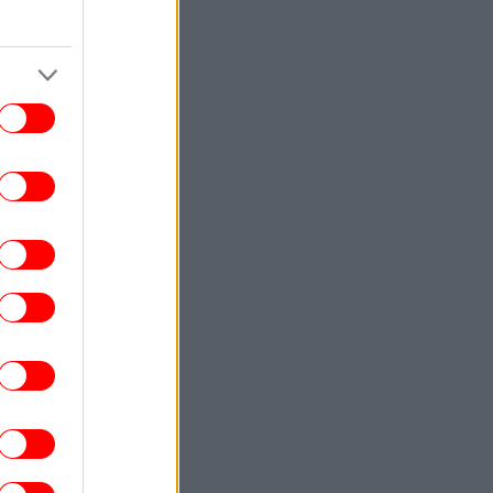
ΓΥΝΑΙΚΑ
21:00
Μαρκ Άντονι σε οικογενειακή εμφάνιση
ε δύο από τα παιδιά του -Όχι τα δίδυμα
που απέκτησε με την Τζένιφερ Λόπεζ
ΣΠΟΡ
20:58
ΠΑΟΚ - Άντερλεχτ: Αιφνιδίασαν τους
«ασπρόμαυρους» με γκολ στα... 17
δευτερόλεπτα οι Βέλγοι [βίντεο]
ΚΟΣΜΟΣ
20:45
Συρία: Ισχυρή έκρηξη σε παγιδευμένο
λεωφορείο κοντά στη Δαμασκό
υλάχιστον δύο νεκροί και 13 τραυματίες
ΕΛΛΑΔΑ
20:37
Ταχιάος: Ξεκινούν τα δοκιμαστικά
δρομολόγια της επέκτασης του Μετρό
Θεσσαλονίκης προς την Καλαμαριά
ΣΠΟΡ
20:37