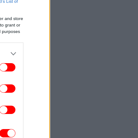
ΕΛΛΑΔΑ
21:16
B’s List of
Εύβοια: Πέθανε ο 37χρονος
τοσικλετιστής που είχε τραυματιστεί σε
τροχαίο με αγριογούρουνο
er and store
to grant or
ed purposes
ΕΛΛΑΔΑ
21:13
Οριοθετήθηκε η φωτιά στην Κρήνη
Φαρσάλων -Στο σημείο παραμένουν
ισχυρές δυνάμεις της πυροσβεστικής
ΖΩΗ
21:10
ποκαλυπτικός Λάκης Γαβαλάς ανήμερα
ν γενεθλίων του: «Είναι οι κυρίες που
με οχυρώνουν και με προστατεύουν»
ΕΛΛΑΔΑ
21:08
 κλίμα συγκίνησης το τελευταίο «αντίο»
τον Αριστοτέλη Δαμίγο, τον πιλότο που
κοτώθηκε στη σύγκρουση ελικοπτέρων
στην Ψάθα