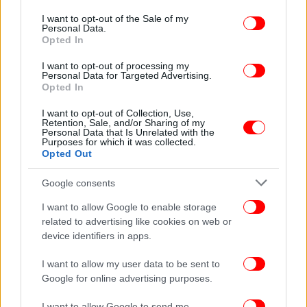
use your data for below specified purposes in below Google
Δείτε όλες τις τελευταίες
Ειδήσεις
από την Ελλάδα και τον Κόσμο,
consent section.
στο
I want to opt-out of the Sale of my
Personal Data.
Opted In
ΔΙΑΒΑΣΤΕ ΠΕΡΙΣΣΟΤΕΡΑ
ΙΝΤΕΡ ΜΑΪΑΜΙ
ΜΈΣΙ
I want to opt-out of processing my
Personal Data for Targeted Advertising.
Opted In
I want to opt-out of Collection, Use,
Retention, Sale, and/or Sharing of my
Personal Data that Is Unrelated with the
Purposes for which it was collected.
Opted Out
Google consents
I want to allow Google to enable storage
related to advertising like cookies on web or
device identifiers in apps.
I want to allow my user data to be sent to
Google for online advertising purposes.
I want to allow Google to send me