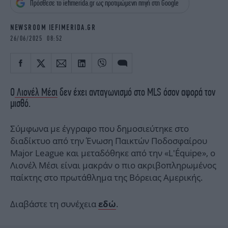
Πρόσθεσε το iefimerida.gr ως προτιμώμενη πηγή στη Google
iBOOKS
ΖΩΔΙΑ
OSCARS
THE OCEAN
NEWSROOM IEFIMERIDA.GR
MEDIA
ELAMEFORA
26/06/2025 08:52
NEWSLETTER
Ο
Λιονέλ Μέσι
δεν έχει ανταγωνισμό στο MLS όσον αφορά τον
μισθό.
Σύμφωνα με έγγραφο που δημοσιεύτηκε στο
διαδίκτυο από την Ένωση Παικτών Ποδοσφαίρου
Major League και μεταδόθηκε από την «L'Équipe», ο
Λιονέλ Μέσι είναι μακράν ο πιο ακριβοπληρωμένος
παίκτης στο πρωτάθλημα της Βόρειας Αμερικής.
Διαβάστε τη συνέχεια
.
εδώ