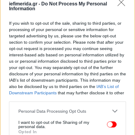
iefimerida.gr -
Do Not Process My Personal
Information
If you wish to opt-out of the sale, sharing to third parties, or
processing of your personal or sensitive information for
targeted advertising by us, please use the below opt-out
section to confirm your selection. Please note that after your
opt-out request is processed you may continue seeing
interest-based ads based on personal information utilized by
us or personal information disclosed to third parties prior to
your opt-out. You may separately opt-out of the further
disclosure of your personal information by third parties on the
IAB’s list of downstream participants. This information may
also be disclosed by us to third parties on the
IAB’s List of
ΠΕΡΙΣΣΟΤΕΡΑ ΒΙΝΤΕΟ
Downstream Participants
that may further disclose it to other
third parties.
Please note that this website/app uses one or more Google
Personal Data Processing Opt Outs
Ακολουθήστε το
στο Google News
και μάθετε
services and may gather and store information including but
πρώτοι όλες τις ειδήσεις
not limited to your visit or usage behaviour. You may click to
I want to opt-out of the Sharing of my
personal data.
grant or deny consent to Google and its third-party tags to
Opted In