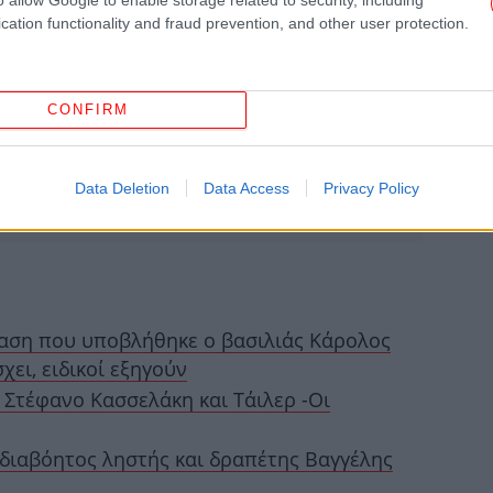
cation functionality and fraud prevention, and other user protection.
CONFIRM
ΗΠ
Data Deletion
Data Access
Privacy Policy
Αφο
«Α
κά
μβαση που υποβλήθηκε ο βασιλιάς Κάρολος
χει, ειδικοί εξηγούν
ξε
Στέφανο Κασσελάκη και Τάιλερ -Οι
 διαβόητος ληστής και δραπέτης Βαγγέλης