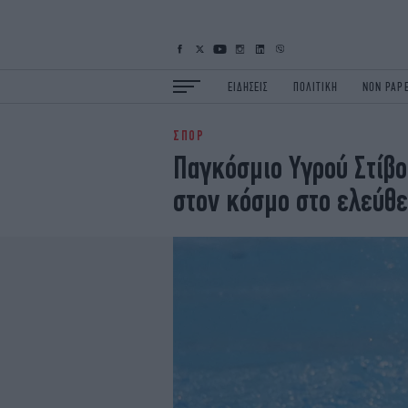
ΕΙΔΗΣΕΙΣ
ΠΟΛΙΤΙΚΗ
NON PAP
ΣΠΟΡ
ΕΙΔΗΣΕΙΣ
Π
Παγκόσμιο Υγρού Στίβο
ΟΙΚΟΝΟΜΙΑ
Κ
στον κόσμο στο ελεύθ
ΖΩΗ
Σ
ΠΟΛΗ
S
ΤΕΧΝΟΛΟΓΙΑ
Υ
EURO
G
iOPINIONS
i
OSCARS
T
NEWSLETTER