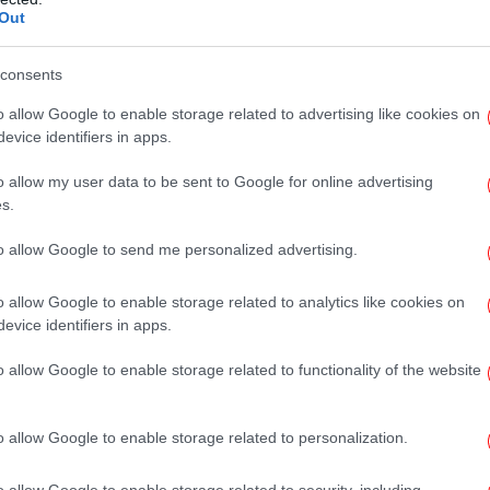
τά από 33 χρόνια.
Out
Αξι
υκορωσίδα Βασιλίνα Χαντόσκα, που
consents
λήτρια, με 245.1042 βαθμούς.
o allow Google to enable storage related to advertising like cookies on
evice identifiers in apps.
α εκπροσωπεί την Αυστρία και είχε περάσει
Έ
Σα
δεν τα κατάφερε ούτε στο ελεύθερο
o allow my user data to be sent to Google for online advertising
άθος και έμεινε στην έκτη θέση (όπως και
s.
to allow Google to send me personalized advertising.
Β
o allow Google to enable storage related to analytics like cookies on
evice identifiers in apps.
o allow Google to enable storage related to functionality of the website
Φω
o allow Google to enable storage related to personalization.
o allow Google to enable storage related to security, including