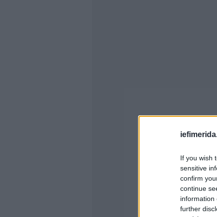
iefimerida
If you wish 
sensitive in
confirm you
continue se
information 
further disc