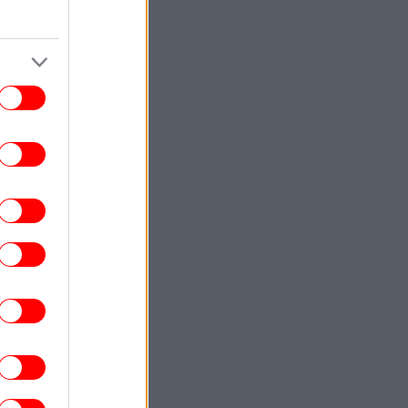
ΚΟΣΜΟΣ
22:40
ωματούχος ΗΠΑ: Με τη συμφωνία για το
Στενό του Ορμούζ θα αρθεί ο ναυτικός
αποκλεισμός του Ιράν
ΕΛΛΑΔΑ
22:32
ρχονται ισχυρά μελτέμια και 39άρια το
ββατοκύριακο -Συναγερμός για φωτιές,
ποιες περιοχές μπαίνουν σε Red Code
ΚΟΣΜΟΣ
22:27
ρετανία: Καταδικάστηκε serial killer για
τον φόνο δύο γυναικών -Η αστυνομία
απολογήθηκε γιατί τον είχε αφήσει
ελεύθερο
ΕΛΛΑΔΑ
22:19
τιά σε ισόγειο κατάστημα στη Λεωφόρο
Αμφιθέας, στον Άλιμο -Εκκενώθηκε
προληπτικά πολυκατοικία