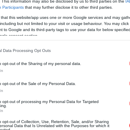
. This information may also be disclosed by us to third parties on the
IA
Participants
that may further disclose it to other third parties.
 that this website/app uses one or more Google services and may gath
T
including but not limited to your visit or usage behaviour. You may click 
 to Google and its third-party tags to use your data for below specifi
βου: Έβδομη θέση για Πλατανιώτη/Μαλκογεώργου στο
ogle consent section.
Ο
l Data Processing Opt Outs
o opt-out of the Sharing of my personal data.
ηκτικό πρόγραμμα πήρε το χρυσό η Πλατανιώτη
In
Φρ
E
o opt-out of the Sale of my Personal Data.
In
θηκε η Ζακλίν Σιμονό, η οποία ρίσκαρε με
to opt-out of processing my Personal Data for Targeted
ing.
Φο
αθμού δυσκολίας (49.1500 έναντι 41.7500
In
χα
εσε καλά και βαθμολογήθηκε με 264.8207,
o opt-out of Collection, Use, Retention, Sale, and/or Sharing
ρώτο χρυσό μετάλλιο σε αγώνισμα της
ersonal Data that Is Unrelated with the Purposes for which it
lected.