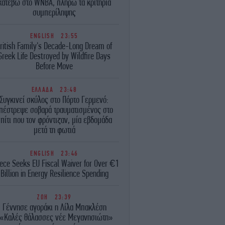
κατέβω στο WNBA, πληρώ τα κριτήρια
συμπερίληψης
ENGLISH
23:55
ritish Family's Decade-Long Dream of
Greek Life Destroyed by Wildfire Days
Before Move
ΕΛΛΑΔΑ
23:48
Συγκινεί σκύλος στο Πόρτο Γερμενό:
πέστρεψε σοβαρά τραυματισμένος στο
πίτι που τον φρόντιζαν, μία εβδομάδα
μετά τη φωτιά
ENGLISH
23:46
ece Seeks EU Fiscal Waiver for Over €1
Billion in Energy Resilience Spending
ΖΩΗ
23:39
Γέννησε αγοράκι η Λίλα Μπακλέση
«Καλές θάλασσες νέε Μεγανησιώτη»