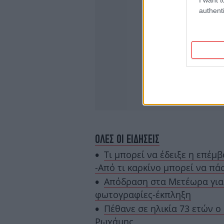
authenti
ΟΛΕΣ ΟΙ ΕΙΔΗΣΕΙΣ
Τι μπορεί να έδειξε η επέ
-Από τι καρκίνο μπορεί να πάσ
Απόδραση στα Μετέωρα για 
φωτογραφίες-έκπληξη
Πέθανε σε ηλικία 73 ετών ο
Ρωχάμης