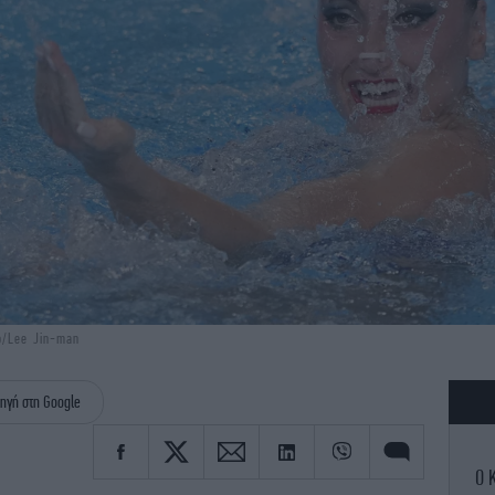
o/Lee Jin-man
ηγή στη Google
Ο 