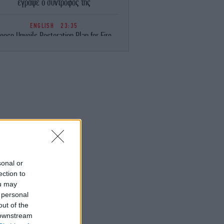
έγραψε ο σύντροφός της
ENGLISH
23:35
eece Unveils Restoration Plan for Fire-
avaged Western Attica, Vows Erosion
Works by September 15
ΕΛΛΑΔΑ
23:28
Φωτιά στη Σητεία -Επιχειρούν 40
οσβέστες, ισχυροί άνεμοι στην περιοχή
ΚΟΣΜΟΣ
23:16
ιμακώνεται η κόντρα Μαδρίτης-Ρώμης:
Η κυβέρνηση Σάντσεθ ανακοίνωσε
έγχους στα σύνορα για ταξιδιώτες από
την Ιταλία
sonal or
ection to
ou may
ΚΟΣΜΟΣ
23:14
 personal
υρκία: «Η συμφωνία με το Πακιστάν και
η Σαουδική Αραβία δεν αντιβαίνει στις
out of the
δεσμεύσεις μας προς το ΝΑΤΟ»
 downstream