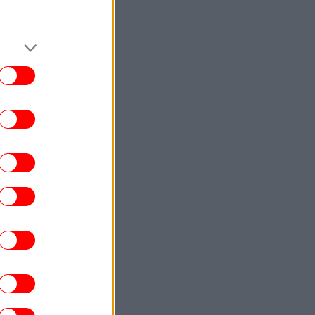
Έκτακτη σύσκεψη της Πολιτικής
οστασίας, ποιες περιοχές μπαίνουν σε
Red Code
STORIES
13:07
κεί όπου δεν φτάνει η Amazon: Πώς τα
σιά του Ειρηνικού έφτιαξαν το δικό τους
λεκτρονικό εμπόριο - Μια ευρηματική
λύση
ΠΟΛΙΤΙΣΜΟΣ
13:01
τί η «Οντισιόν» έγινε το best seller του
ookTok -Διαβάσαμε το πολυσυζητημένο
μυθιστόρημα της Katie Kitamura
ΣΠΟΡ
13:01
άολο Μαλντίνι: Μίλησε για τον Αντρέα
λο και τα «άκυρα» από Κάρλο Αντσελότι
και Πεπ Γκουαρδιόλα
ΖΩΗ
12:49