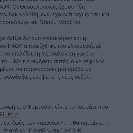
ΠΑΟΚ. Οι Θεσσαλονικείς έχουν ήδη
τον Νικ Καλάθη, ενώ έχουν προχωρήσει και
δί
τρου-Λονγκ και Νάσου Μπαζίνα.
χε δείξει έντονο ενδιαφέρον και η
ΑΕ
ου ΠΑΟΚ αποδείχθηκε πιο ελκυστική, με
 να επιλέξει τη Θεσσαλονίκη για τον
του. Με τις κινήσεις αυτές, ο «Δικέφαλος
μένος να παρουσιάσει μια ομάδα με
ς φιλοδοξίες ενόψει της νέας σεζόν.
α
τροφή του Φορτούνη είναι το κομμάτι που
ιλίμπαρ
τις ζωές των «αιωνίων»: Τι θα σημαίνει η
Ελ
υμπιακό και Παναθηναϊκό AKTOR