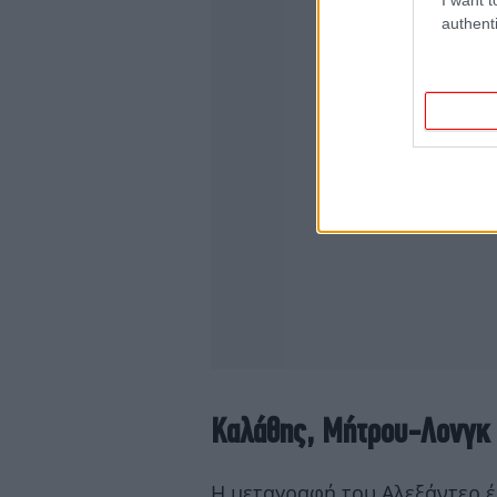
authenti
Καλάθης, Μήτρου-Λονγκ 
Η μεταγραφή του Αλεξάντερ έρ