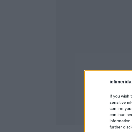
iefimerida
If you wish 
sensitive in
confirm you
continue se
information 
further disc