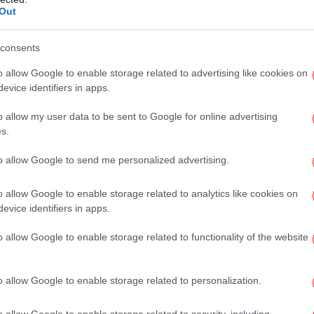
Out
ρυφαίος rim protector του EuroCup
Πρ
consents
ύ βρίσκεται στην αμυντική του παρουσία. Ο
o allow Google to enable storage related to advertising like cookies on
υς κορυφαίους μπλοκέρ της διοργάνωσης,
Ε
evice identifiers in apps.
νη
θέση στη σχετική λίστα, επιβεβαιώνοντας
η
o allow my user data to be sent to Google for online advertising
 αυθεντικού rim protector.
s.
ετικά ποσοστά στην επίθεση, με 70,6% στα
to allow Google to send me personalized advertising.
Για
, ενώ προσέφερε σταθερά λύσεις και στον
B
άφοντας 5,5 ανά αγώνα. Η ικανότητά του να
o allow Google to enable storage related to analytics like cookies on
evice identifiers in apps.
η στεφάνη αλλά και να προστατεύει το
 έφεραν πολύ ψηλά στη λίστα του Τρινκιέρι.
o allow Google to enable storage related to functionality of the website
Π
Πίρ
o allow Google to enable storage related to personalization.
o allow Google to enable storage related to security, including