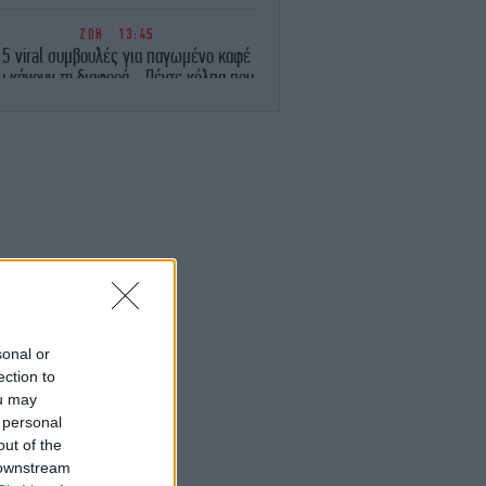
ΖΩΗ
13:45
 5 viral συμβουλές για παγωμένο καφέ
υ κάνουν τη διαφορά - Πέντε κόλπα που
 απογειώσουν τον παγωμένο καφέ σας
ΖΩΗ
13:42
αέρας» στα σακουλάκια με τα πατατάκια
δεν είναι αέρας -Τι περιέχουν στην
πραγματικότητα
ΕΛΛΑΔΑ
13:40
Καταγγελία για επίθεση στον «Ερυθρό
Σταυρό»: Ασθενής ξυκοκόπησε
νοσηλεύτρια
sonal or
ection to
ΚΟΣΜΟΣ
13:34
ou may
ίνα: Ο τυφώνας Dolphin αναμένεται να
 personal
πλήξει την ανατολική ακτή με
καταρρακτώδεις βροχοπτώσεις και
out of the
ισχυρούς ανέμους
 downstream