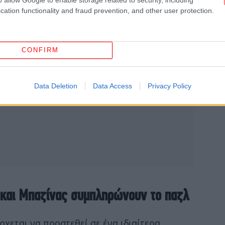
Ξυ
cation functionality and fraud prevention, and other user protection.
επ
π
CONFIRM
Το
με
Data Deletion
Data Access
Privacy Policy
Α
μα
κ
και Μπαζίνας συμπληρώνουν το παζλ
κα
χεται να προστεθεί σε ένα ιδιαίτερα