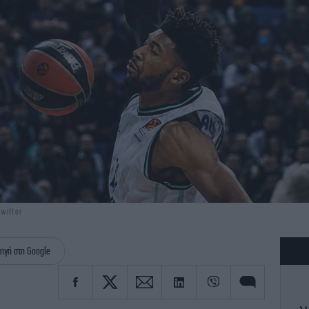
witter
ηγή στη Google