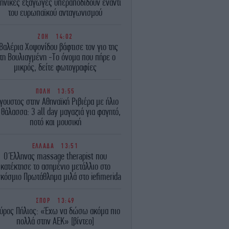
ηνικές εξαγωγές υπεραποδίδουν έναντι
του ευρωπαϊκού ανταγωνισμού
ΖΩΗ
14:02
Βαλέρια Χοψονίδου βάφτισε τον γιο της
τη Βουλιαγμένη -Το όνομα που πήρε ο
μικρός, δείτε φωτογραφίες
ΠΟΛΗ
13:55
γουστος στην Αθηναϊκή Ριβιέρα με ήλιο
 θάλασσα: 3 all day μαγαζιά για φαγητό,
ποτό και μουσική
ΕΛΛΑΔΑ
13:51
Ο Έλληνας massage therapist που
κατέκτησε το ασημένιο μετάλλιο στο
κόσμιο Πρωτάθλημα μιλά στο iefimerida
ΣΠΟΡ
13:49
αύρος Πήλιος: «Έχω να δώσω ακόμα πιο
πολλά στην ΑΕΚ» [βίντεο]