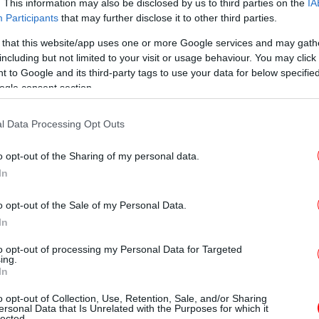
. This information may also be disclosed by us to third parties on the
IA
Participants
that may further disclose it to other third parties.
Χα
 that this website/app uses one or more Google services and may gath
 η προσθήκη του Κλίβελαντ Μέλβιν στην ομάδα της
including but not limited to your visit or usage behaviour. You may click 
 to Google and its third-party tags to use your data for below specifi
ogle consent section.
Β
l Data Processing Opt Outs
ισε τον Τζόρνταν Μπαρνέτ από την Ντιζόν [βίντεο]
o opt-out of the Sharing of my personal data.
Pr
In
o opt-out of the Sale of my Personal Data.
ές παραστάσεις από το υψηλό επίπεδο της
In
ος σέντερ προέρχεται από γεμάτη σεζόν με
Έφ
οία έφτασε έως τα ημιτελικά του EuroCup. Ο
σ
to opt-out of processing my Personal Data for Targeted
ing.
νιά με 9,9 πόντους και 5 ριμπάουντ κατά
In
συμμετοχής, ενώ ξεχώρισε για την
o opt-out of Collection, Use, Retention, Sale, and/or Sharing
ά στο καλάθι.
ersonal Data that Is Unrelated with the Purposes for which it
Ισ
lected.