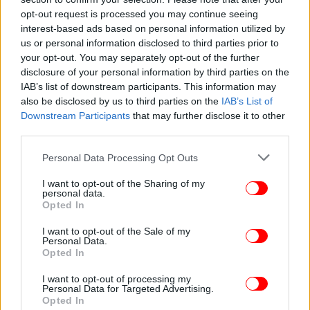
opt-out request is processed you may continue seeing
interest-based ads based on personal information utilized by
us or personal information disclosed to third parties prior to
your opt-out. You may separately opt-out of the further
disclosure of your personal information by third parties on the
IAB’s list of downstream participants. This information may
also be disclosed by us to third parties on the
IAB’s List of
Λίγο νωρίτερα, στον αντίστοιχο τελικό των 5
Downstream Participants
that may further disclose it to other
third parties.
στεφανιών και με την Ανδρονίκη Αγάθου αντί της
Καλομοίρας Καρόκη στο ταπί, η Εθνική ομάδα είχε
Please note that this website/app uses one or more Google
Personal Data Processing Opt Outs
αγγίξει και πάλι μια θέση στο βάθρο,
services and may gather and store information including but
καταλαμβάνοντας την 4η θέση με 22,950 βαθμούς,
not limited to your visit or usage behaviour. You may click to
I want to opt-out of the Sharing of my
personal data.
πίσω από τη Βουλγαρία (28,600 β.), την Ιαπωνία
grant or deny consent to Google and its third-party tags to
Opted In
use your data for below specified purposes in below Google
(25,350 β.) και τη Γαλλία (24,100 β.).
consent section.
I want to opt-out of the Sale of my
Personal Data.
Μία ανάσα από το μετάλλιο έφτασε και η 16χρονη
Opted In
πρωταθλήτρια του ατομικού Παναγιώτα Λύτρα, που
I want to opt-out of processing my
εντυπωσίασε και πάλι στις κορύνες, κατακτώντας
Personal Data for Targeted Advertising.
την 4η θέση στον τελικό με 28,600 βαθμούς και
Opted In