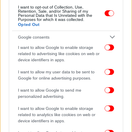
απέχοντας μόλις 0,100 β. από την κορυφαία τριάδα,
I want to opt-out of Collection, Use,
την οποία συνέθεσαν η Βουλγάρα Στιλιάνα
Retention, Sale, and/or Sharing of my
Personal Data that Is Unrelated with the
Νικόλοβα (31,850 β.), η Ιταλίδα Σοφία Ραφαέλι
Purposes for which it was collected.
(31,450 β.) και η Καζάκα Ελζάνα Τάνιεβα (28,700 β.).
Opted Out
Google consents
Τα εντυπωσιακά αποτελέσματα της ελληνικής
ομάδας στην Σόφια, όπου κέρδισε δύο μετάλλια,
I want to allow Google to enable storage
έρχονται ως συνέχεια των επιτυχιών της
related to advertising like cookies on web or
device identifiers in apps.
αντίστοιχης διοργάνωσης του Φαλήρου τρεις
εβδομάδες νωρίτερα, με την κατάκτηση τριών
I want to allow my user data to be sent to
μεταλλίων από τις Ελληνίδες πρωταθλήτριες του
Google for online advertising purposes.
ανσάμπλ και του ατομικού και δημιουργούν
αισιοδοξία ενόψει των μεγάλων διοργανώσεων της
I want to allow Google to send me
φετινής χρονιάς, αρχής γενομένης από το
personalized advertising.
ευρωπαϊκό πρωτάθλημα του Ιουνίου στο Τελ Αβίβ
I want to allow Google to enable storage
του Ισραήλ.
related to analytics like cookies on web or
device identifiers in apps.