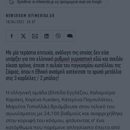
Πρόσθεσε το iefimerida.gr ως προτιμώμενη πηγή στη Google
iBOOKS
ΖΩΔΙΑ
OSCARS
THE OCEAN
NEWSROOM IEFIMERIDA.GR
MEDIA
ELAMEFORA
10/04/2022 20:07
NEWSLETTER
Με μία τεράστια επιτυχία, ανάλογη της οποίας δεν είχε
υπάρξει για την ελληνική
ρυθμική γυμναστική
εδώ και σχεδόν
είκοσι χρόνια, έπεσε η αυλαία του παγκοσμίου κυπέλλου της
Σόφιας, όπου η Εθνική ανσάμπλ κατέκτησε το χρυσό μετάλλιο
στις 3 κορδέλες / 2 μπάλες!
Η ελληνική ομάδα (Ελπίδα Εγγλέζου, Καλομοίρα
Καρόκη, Κορίνα Λυκάκη, Κατερίνα Παγουλάτου,
Μαριέτα Τοπολλάι) θριάμβευσε στον τελικό του
αγωνίσματος με 24,100 βαθμούς και αναρριχήθηκε
στην κορυφή του κόσμου, φτάνοντας σ’ ένα
κατόρθωμα που παρέμενε απλησίαστο έπειτα από