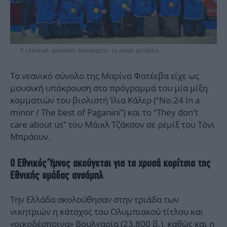
Η ελληνική αποστολή πανηγυρίζει το χρυσό μετάλλιο
Το νεανικό σύνολο της Μαρίνα Φατέεβα είχε ως
μουσική υπόκρουση στο πρόγραμμά του μία μίξη
κομματιών του βιολιστή Ίλια Κάλερ (“No.24 In a
minor / The best of Paganini”) και το “They don’t
care about us” του Μάικλ Τζάκσον σε ρεμίξ του Τόνι
Μπράουν.
Ο Εθνικός Ύμνος ακούγεται για τα χρυσά κορίτσια της
Εθνικής ομάδας ανσάμπλ
Την Ελλάδα ακολούθησαν στην τριάδα των
νικητριών η κάτοχος του Ολυμπιακού τίτλου και
«οικοδέσποινα» Βουλγαρία (23,800 β.), καθώς και η