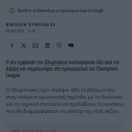
iBOOKS
ΖΩΔΙΑ
Πρόσθεσε το iefimerida.gr ως προτιμώμενη πηγή στη Google
OSCARS
THE OCEAN
MEDIA
ELAMEFORA
NEWSROOM IEFIMERIDA.GR
02/06/2026 13:07
NEWSLETTER
Η νέα εμφάνιση του
Ολυμπιακού
κυκλοφόρησε ήδη από την
Adidas
και ντεμπουτάρει στα προκριματικά του Champions
League.
Ο Ολυμπιακός έχει στρέψει ήδη το βλέμμα του
στην επόμενη αγωνιστική περίοδο, με τη διοίκηση
και το τεχνικό επιτελείο να σχεδιάζουν τις κινήσεις
που θα διαμορφώσουν το ρόστερ της νέας σεζόν.
ΣΠΟΡ
02/06/2026 11:37