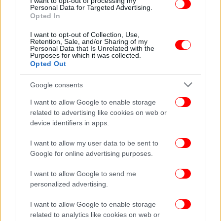
I want to opt-out of processing my
Personal Data for Targeted Advertising.
Opted In
I want to opt-out of Collection, Use,
Retention, Sale, and/or Sharing of my
Personal Data that Is Unrelated with the
Purposes for which it was collected.
Opted Out
Google consents
I want to allow Google to enable storage
related to advertising like cookies on web or
device identifiers in apps.
ΟΛΕΣ ΟΙ ΕΙΔΗΣΕΙΣ
I want to allow my user data to be sent to
Adidas εναντίον Puma: Η οικογενειακή κόντρα που
Google for online advertising purposes.
άλλαξε για πάντα την ιστορία του αθλητισμού και
δημιούργησε δύο «κολοσσούς»
I want to allow Google to send me
Με αλλαγές το Κύπελλο Ελλάδας τη νέα χρονιά -Πόσες
personalized advertising.
ομάδες θα συμμετέχουν
I want to allow Google to enable storage
Το Chat GPΤ «μίλησε» για το Ολυμπιακός-
related to analytics like cookies on web or
Παναθηναϊκός AKTOR: Αυτή η ομάδα θα κατακτήσει το