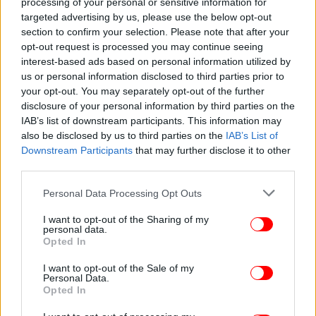
processing of your personal or sensitive information for
targeted advertising by us, please use the below opt-out
section to confirm your selection. Please note that after your
opt-out request is processed you may continue seeing
interest-based ads based on personal information utilized by
us or personal information disclosed to third parties prior to
your opt-out. You may separately opt-out of the further
disclosure of your personal information by third parties on the
Οι επόμενες εβδομάδες αναμένονται ιδιαίτερα
IAB’s list of downstream participants. This information may
κρίσιμες για τους πρωταθλητές Ελλάδας, καθώς το
also be disclosed by us to third parties on the
IAB’s List of
χτίσιμο του νέου ρόστερ και η προετοιμασία για τα
Downstream Participants
that may further disclose it to other
προκριματικά του Champions League θα
third parties.
καθορίσουν σε μεγάλο βαθμό την εικόνα της
Please note that this website/app uses one or more Google
ομάδας για ολόκληρη τη σεζόν.
Personal Data Processing Opt Outs
services and may gather and store information including but
not limited to your visit or usage behaviour. You may click to
I want to opt-out of the Sharing of my
personal data.
Η φωτογραφία από τη νέα φανέλα του
grant or deny consent to Google and its third-party tags to
Opted In
Ολυμπιακού
use your data for below specified purposes in below Google
consent section.
I want to opt-out of the Sale of my
Personal Data.
Opted In