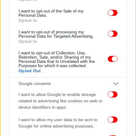
Ήμουν απόλυτα συγκεντρωμένος στο παιχνίδι και
use your data for below specified purposes in below Google
consent section.
δεν το κατάλαβα εγκαίρως. Όλοι ξέρουν ποιος είμαι
I want to opt-out of the Sale of my
Personal Data.
και πως έχω παλέψει για την ομάδα. Στην τελική,
Opted In
βρίσκομαι στην Τουρκία και τη Φενέρ για πέντε
χρόνια. Έχω παλέψει για τη χώρα και την ομάδα.
I want to opt-out of processing my
Personal Data for Targeted Advertising.
Δεν μπορώ να δεχτώ ότι έδειξα ασέβεια. Υπάρχει
Opted In
μεγάλη ιστορία πίσω από αυτή τη χώρα και το
I want to opt-out of Collection, Use,
ξέρω. Πάντα το σέβομαι. Ναι, είμαι Έλληνας, αλλά
Retention, Sale, and/or Sharing of my
είμαι εδώ κάθε μέρα και η Φενέρμπαχτσε
Personal Data that Is Unrelated with the
Purposes for which it was collected.
εκπροσωπεί την Τουρκία», είπε χαρακτηριστικά.
Opted Out
Google consents
I want to allow Google to enable storage
related to advertising like cookies on web or
device identifiers in apps.
I want to allow my user data to be sent to
Google for online advertising purposes.