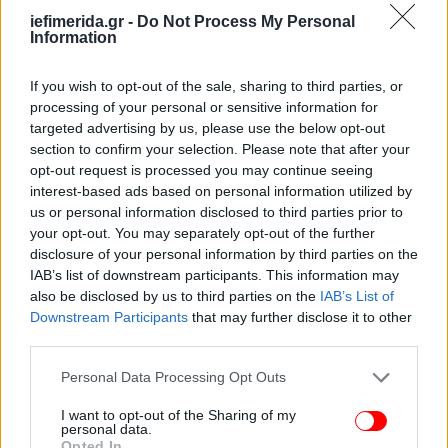
iefimerida.gr -
Do Not Process My Personal
Information
If you wish to opt-out of the sale, sharing to third parties, or
processing of your personal or sensitive information for
targeted advertising by us, please use the below opt-out
section to confirm your selection. Please note that after your
opt-out request is processed you may continue seeing
interest-based ads based on personal information utilized by
us or personal information disclosed to third parties prior to
your opt-out. You may separately opt-out of the further
disclosure of your personal information by third parties on the
IAB’s list of downstream participants. This information may
also be disclosed by us to third parties on the
IAB’s List of
Downstream Participants
that may further disclose it to other
third parties.
Please note that this website/app uses one or more Google
Personal Data Processing Opt Outs
«Κανένας δεν μπορεί να πει ότι δεν σεβάστηκα.
services and may gather and store information including but
Τρέφω μεγάλο σεβασμό για τη χώρα και την ομάδα.
not limited to your visit or usage behaviour. You may click to
I want to opt-out of the Sharing of my
personal data.
Για την ακρίβεια τίποτα δεν έγινε συνειδητά.
grant or deny consent to Google and its third-party tags to
Opted In