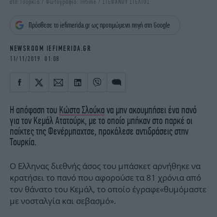
στη Τουρκία / Φωτογραφία: Intime / ΣΤΕΦΑΝΟΥ ΣΤΕΛΙΟΣ
iBOOKS
ΖΩΔΙΑ
OSCARS
THE OCEAN
Πρόσθεσε το iefimerida.gr ως προτιμώμενη πηγή στη Google
MEDIA
ELAMEFORA
NEWSROOM IEFIMERIDA.GR
NEWSLETTER
11/11/2019 01:08
Η απόφαση του
Κώστα Σλούκα
να μην ακουμπήσει ένα πανό
για τον Κεμάλ Ατατούρκ, με το οποίο μπήκαν στο παρκέ οι
παίκτες της Φενέρμπαχτσε, προκάλεσε αντιδράσεις στην
Τουρκία.
Ο Ελληνας διεθνής άσος του μπάσκετ αρνήθηκε να
κρατήσει το πανό που αφορούσε τα 81 χρόνια από
τον θάνατο του Κεμάλ, το οποίο έγραφε«θυμόμαστε
με νοσταλγία και σεβασμό».