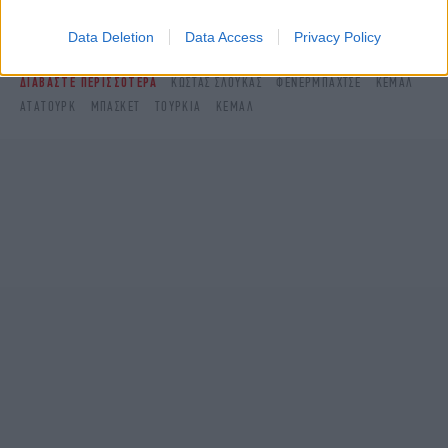
στο
Data Deletion
Data Access
Privacy Policy
ΔΙΑΒΑΣΤΕ ΠΕΡΙΣΣΟΤΕΡΑ
ΚΏΣΤΑΣ ΣΛΟΎΚΑΣ
ΦΕΝΈΡΜΠΑΧΤΣΈ
ΚΕΜΆΛ
ΑΤΑΤΟΎΡΚ
ΜΠΆΣΚΕΤ
ΤΟΥΡΚΊΑ
ΚΕΜΆΛ