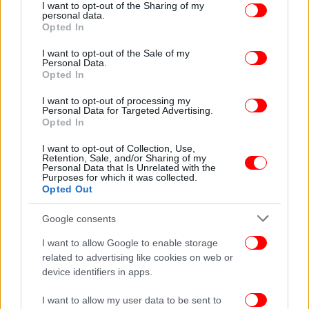
not limited to your visit or usage behaviour. You may click to
I want to opt-out of the Sharing of my
personal data.
grant or deny consent to Google and its third-party tags to
Opted In
use your data for below specified purposes in below Google
consent section.
I want to opt-out of the Sale of my
Personal Data.
Opted In
I want to opt-out of processing my
Personal Data for Targeted Advertising.
Opted In
I want to opt-out of Collection, Use,
Retention, Sale, and/or Sharing of my
Personal Data that Is Unrelated with the
Purposes for which it was collected.
Opted Out
Ο Γιάννης Αντετοκούνμπο με το βραβείο της Gazzetta Dello Sport ανά
Google consents
χείρας. Αριστερά, ο Πάου Γκασόλ, συμπαίκτης του πια στους Μπακς
I want to allow Google to enable storage
related to advertising like cookies on web or
device identifiers in apps.
I want to allow my user data to be sent to