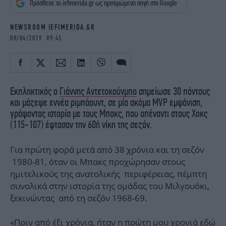
Πρόσθεσε το iefimerida.gr ως προτιμώμενη πηγή στη Google
iBOOKS
ΖΩΔΙΑ
OSCARS
THE OCEAN
NEWSROOM IEFIMERIDA.GR
MEDIA
ELAMEFORA
08/04/2019 09:45
NEWSLETTER
Εκπληκτικός ο
Γιάννης Αντετοκούνμπο
σημείωσε 30 πόντους
και μάζεψε εννέα ριμπάουντ, σε μία ακόμα MVP εμφάνιση,
γράφοντας ιστορία με τους Μπακς, που απέναντι στους Χοκς
(115-107) έφτασαν την 60ή νίκη της σεζόν.
Για πρώτη φορά μετά από 38 χρόνια και τη σεζόν
1980-81, όταν οι Μπακς προχώρησαν στους
ημιτελικούς της ανατολικής περιφέρειας, πέμπτη
συνολικά στην ιστορία της ομάδας του Μιλγουόκι,
ξεκινώντας από τη σεζόν 1968-69.
«Πριν από έξι χρόνια, ήταν η πρώτη μου χρονιά εδώ