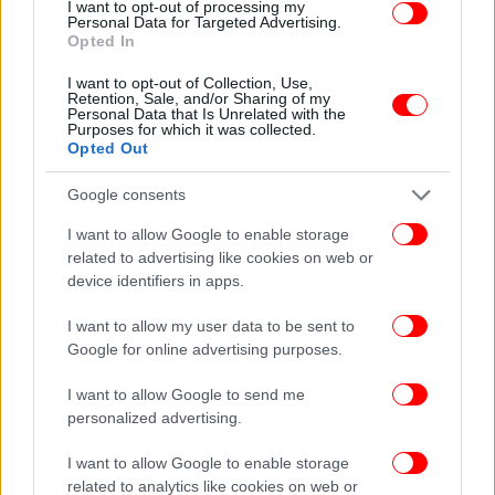
I want to opt-out of processing my
Personal Data for Targeted Advertising.
Opted In
I want to opt-out of Collection, Use,
Retention, Sale, and/or Sharing of my
Personal Data that Is Unrelated with the
Purposes for which it was collected.
Είναι ο Μέσι ο μεγαλύτερος αθλητής στην ιστορία των
Opted Out
ομαδικών αθλημάτων;
Google consents
Ίσως να μην υπάρξει ποτέ οριστική απάντηση. Πώς
I want to allow Google to enable storage
άλλωστε να συγκρίνεις τον Μέσι με τον Μάικλ
related to advertising like cookies on web or
Τζόρνταν, τον Μάικλ Φελπς, τον Τομ Μπρέιντι, τον
device identifiers in apps.
Γουέιν Γκρέτσκι ή άλλους θρύλους διαφορετικών
I want to allow my user data to be sent to
αθλημάτων;
Google for online advertising purposes.
I want to allow Google to send me
personalized advertising.
I want to allow Google to enable storage
related to analytics like cookies on web or