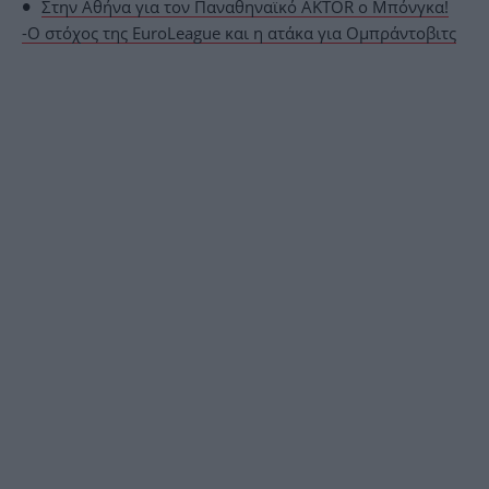
Στην Αθήνα για τον Παναθηναϊκό AKTOR ο Μπόνγκα!
-Ο στόχος της EuroLeague και η ατάκα για Ομπράντοβιτς