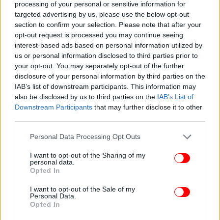
processing of your personal or sensitive information for
targeted advertising by us, please use the below opt-out
section to confirm your selection. Please note that after your
opt-out request is processed you may continue seeing
interest-based ads based on personal information utilized by
us or personal information disclosed to third parties prior to
your opt-out. You may separately opt-out of the further
disclosure of your personal information by third parties on the
IAB’s list of downstream participants. This information may
also be disclosed by us to third parties on the
IAB’s List of
Downstream Participants
that may further disclose it to other
Και όταν οι μεγάλοι παίκτες μένουν όρθιοι, οι
third parties.
μεγάλες ομάδες βρίσκουν πάντα τον τρόπο να
ακολουθήσουν. Η Αλμπισελέστε γύρισε το παιχνίδι,
Please note that this website/app uses one or more Google
Personal Data Processing Opt Outs
προκρίθηκε στα προημιτελικά και ολόκληρος ο
services and may gather and store information including but
πλανήτης μίλησε ξανά για τον άνθρωπο που
not limited to your visit or usage behaviour. You may click to
I want to opt-out of the Sharing of my
personal data.
grant or deny consent to Google and its third-party tags to
αρνείται να παραδοθεί στον χρόνο.
Opted In
use your data for below specified purposes in below Google
consent section.
I want to opt-out of the Sale of my
Personal Data.
Opted In