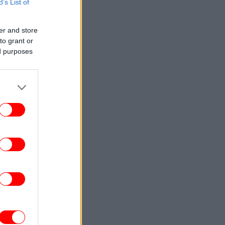
B’s List of
ENGLISH
23:09
Attica Roots Festival Draws Tens of
er and store
housands to Nine Free Concerts Across
to grant or
Athens Region
ed purposes
ΚΟΣΜΟΣ
23:03
υκρανία: Δύο νεκροί και έξι τραυματίες
από ρωσικά πλήγματα στο
Ντνιπροπετρόφσκ
ΖΩΗ
22:59
αντσέσκα Τόκα: Η Ιταλίδα χορεύτρια στη
urovision 2026 ποζάρει ολόγυμνη στην
μπανιέρα της
ΚΟΣΜΟΣ
22:47
ν ντερ Λάιεν: Η πρόεδρος της Κομισιόν
ιρετίζει τις αμερικανικές κυρώσεις σε
βάρος της Ρωσίας