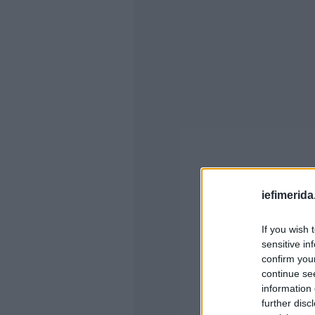
iefimerida
If you wish 
sensitive in
confirm you
continue se
information 
further disc