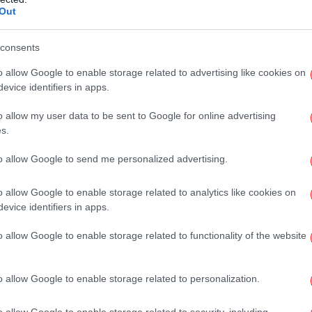
ς που από την πρώτη ημέρα του τουρνουά
Out
Αξι
ίς να παρεκκλίνει ούτε στιγμή από τις αρχές
consents
o allow Google to enable storage related to advertising like cookies on
evice identifiers in apps.
Έ
Σα
o allow my user data to be sent to Google for online advertising
s.
to allow Google to send me personalized advertising.
Β
o allow Google to enable storage related to analytics like cookies on
evice identifiers in apps.
ναι πάνω από το θέαμα
o allow Google to enable storage related to functionality of the website
Φω
εν προσπαθεί να εντυπωσιάσει. Προσπαθεί
o allow Google to enable storage related to personalization.
ει τους χώρους, διατηρεί τις γραμμές της
ι δεν παρασύρεται από τον ρυθμό που θέλει
o allow Google to enable storage related to security, including