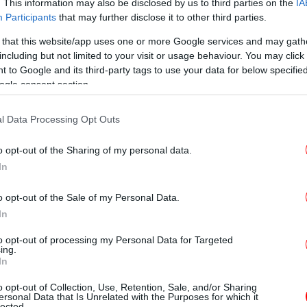
. This information may also be disclosed by us to third parties on the
IA
Participants
that may further disclose it to other third parties.
 that this website/app uses one or more Google services and may gath
T
including but not limited to your visit or usage behaviour. You may click 
 to Google and its third-party tags to use your data for below specifi
ogle consent section.
Ο
 Μουντιάλ 2026: Με Κόμπελ, αλλά χωρίς κανένα...
l Data Processing Opt Outs
o opt-out of the Sharing of my personal data.
In
Φρ
E
o opt-out of the Sale of my Personal Data.
ποτε ο Ντιέγκο Μαραντόνα τα... αντιγράφει τώρα ο
In
to opt-out of processing my Personal Data for Targeted
ing.
Φο
In
χα
λομβία μετά από μία σκληρή μάχη που
o opt-out of Collection, Use, Retention, Sale, and/or Sharing
ersonal Data that Is Unrelated with the Purposes for which it
έναλτι δεν ήταν αποτέλεσμα τύχης. Ήταν η
lected.