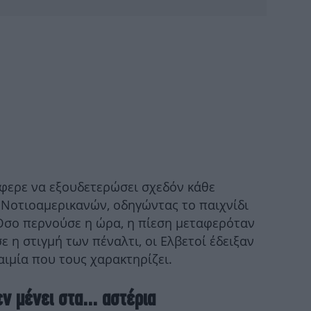
Π
1
άνθ
Μο
ημ
φερε να εξουδετερώσει σχεδόν κάθε
Νοτιοαμερικανών, οδηγώντας το παιχνίδι
 Όσο περνούσε η ώρα, η πίεση μεταφερόταν
ε η στιγμή των πέναλτι, οι Ελβετοί έδειξαν
ιμία που τους χαρακτηρίζει.
κυ
ν μένει στα... αστέρια