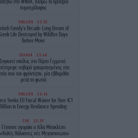
κατέβω στο WNBA, πληρώ τα κριτήρια
συμπερίληψης
ENGLISH
23:55
ritish Family's Decade-Long Dream of
Greek Life Destroyed by Wildfire Days
Before Move
ΕΛΛΑΔΑ
23:48
Συγκινεί σκύλος στο Πόρτο Γερμενό:
πέστρεψε σοβαρά τραυματισμένος στο
πίτι που τον φρόντιζαν, μία εβδομάδα
μετά τη φωτιά
ENGLISH
23:46
ece Seeks EU Fiscal Waiver for Over €1
Billion in Energy Resilience Spending
ΖΩΗ
23:39
Γέννησε αγοράκι η Λίλα Μπακλέση
«Καλές θάλασσες νέε Μεγανησιώτη»