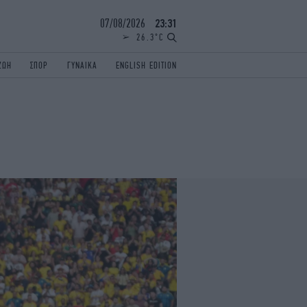
07/08/2026
23:31
26.3°C
ΖΩΗ
ΣΠΟΡ
ΓΥΝΑΙΚΑ
ENGLISH EDITION
ΕΛΛΑΔΑ
ΠΑΝΕΛΛΗΝΙΕΣ
ENGLISH EDITION
TRAVEL
ΟΛΥΜΠΙΑΚΟΙ ΑΓΩΝΕΣ
iAUTOKINITO
ΖΩΔΙΑ
ELAMEFORA