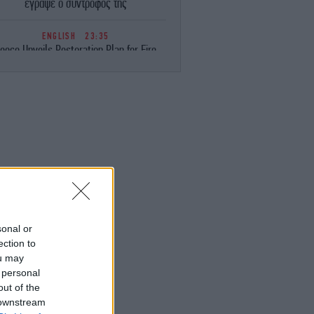
έγραψε ο σύντροφός της
ENGLISH
23:35
eece Unveils Restoration Plan for Fire-
avaged Western Attica, Vows Erosion
Works by September 15
ΕΛΛΑΔΑ
23:28
Φωτιά στη Σητεία -Επιχειρούν 40
οσβέστες, ισχυροί άνεμοι στην περιοχή
ΚΟΣΜΟΣ
23:16
ιμακώνεται η κόντρα Μαδρίτης-Ρώμης:
Η κυβέρνηση Σάντσεθ ανακοίνωσε
έγχους στα σύνορα για ταξιδιώτες από
την Ιταλία
sonal or
ection to
ou may
ΚΟΣΜΟΣ
23:14
 personal
υρκία: «Η συμφωνία με το Πακιστάν και
η Σαουδική Αραβία δεν αντιβαίνει στις
out of the
δεσμεύσεις μας προς το ΝΑΤΟ»
 downstream