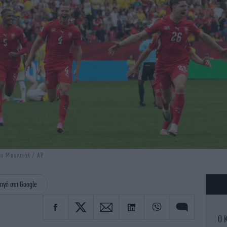
ου Μουντιάλ / AP
ηγή στη Google
Ο 