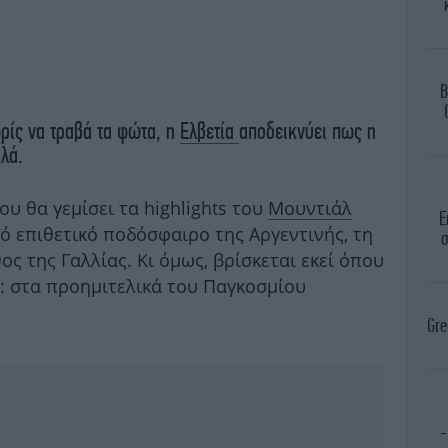
B
ρίς να τραβά τα φώτα, η
Ελβετία
αποδεικνύει πως η
λά.
ου θα γεμίσει τα highlights του
Μουντιάλ
Ε
κό επιθετικό ποδόσφαιρο της Αργεντινής, τη
σ
ος της Γαλλίας. Κι όμως, βρίσκεται εκεί όπου
ι: στα προημιτελικά του Παγκοσμίου
Gre
-