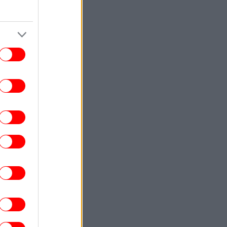
ΚΟΣΜΟΣ
22:40
ωματούχος ΗΠΑ: Με τη συμφωνία για το
Στενό του Ορμούζ θα αρθεί ο ναυτικός
αποκλεισμός του Ιράν
ΕΛΛΑΔΑ
22:32
ρχονται ισχυρά μελτέμια και 39άρια το
ββατοκύριακο -Συναγερμός για φωτιές,
ποιες περιοχές μπαίνουν σε Red Code
ΚΟΣΜΟΣ
22:27
ρετανία: Καταδικάστηκε serial killer για
τον φόνο δύο γυναικών -Η αστυνομία
απολογήθηκε γιατί τον είχε αφήσει
ελεύθερο
ΕΛΛΑΔΑ
22:19
τιά σε ισόγειο κατάστημα στη Λεωφόρο
Αμφιθέας, στον Άλιμο -Εκκενώθηκε
προληπτικά πολυκατοικία