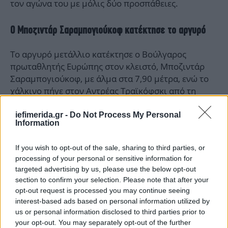
τον αγώνα του με μόλις δύο προσπάθειες.
Ο Μποζιντάρ Σαραμπογιούκοφ κατέκτησε το αργυρό
Το αργυρό μετάλλιο κατέκτησε ο Βούλγαρος
πρωταθλητής Ευρώπης στον κλειστό, Μποζιντάρ
Σαραμπογιούκοφ, με άλμα στα 7,90 μέτρα, ενώ το
χάλκινο πήγε στον Αντρέας Τραϊκόφσκι από τη
Βόρεια Μακεδονία, που προσγειώθηκε στα 7,77
μέτρα.
iefimerida.gr -
Do Not Process My Personal
Information
If you wish to opt-out of the sale, sharing to third parties, or
processing of your personal or sensitive information for
targeted advertising by us, please use the below opt-out
section to confirm your selection. Please note that after your
opt-out request is processed you may continue seeing
interest-based ads based on personal information utilized by
us or personal information disclosed to third parties prior to
your opt-out. You may separately opt-out of the further