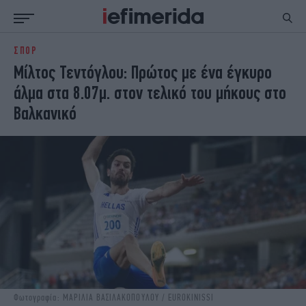
ΣΠΟΡ
ΕΙΔΗΣΕΙΣ
ΠΟΛΙΤΙΚΗ
Μίλτος Τεντόγλου: Πρώτος με ένα έγκυρο
NON PAPER
ΕΛΛΑΔΑ
άλμα στα 8.07μ. στον τελικό του μήκους στο
ΟΙΚΟΝΟΜΙΑ
ΚΟΣΜΟΣ
Βαλκανικό
ΠΟΛΙΤΙΣΜΟΣ
ΠΑΝΕΛΛΗΝΙΕΣ
ΖΩΗ
ΣΠΟΡ
ΓΥΝΑΙΚΑ
ENGLISH EDITION
ΠΟΛΗ
STORIES
ΕΚΛΟΓΕΣ
TRAVEL
ΤΕΧΝΟΛΟΓΙΑ
ΥΓΕΙΑ
DESIGN
ΟΛΥΜΠΙΑΚΟΙ ΑΓΩΝΕΣ
EURO
GREEN
PODCAST
iAUTOKINITO
iOPINIONS
iGASTRONOMIE
Φωτογραφία: ΜΑΡΙΛΙΑ ΒΑΣΙΛΑΚΟΠΟΥΛΟΥ / EUROKINISSI