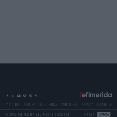
ΤΑΥΤΟΤΗΤΑ
ΧΡΗΣΙΜΑ
ΕΠΙΚΟΙΝΩΝΙΑ
ΟΡΟΙ ΧΡΗΣΗΣ
PRIVACY
ΔΙΑΦΗΜΙΣΗ
© 2026 IEFIMERIDA ALL RIGHTS RESERVED
ΜΕΛΟΣ