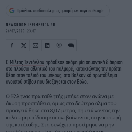
iBOOKS
ΖΩΔΙΑ
Πρόσθεσε το iefimerida.gr ως προτιμώμενη πηγή στη Google
OSCARS
THE OCEAN
MEDIA
ELAMEFORA
NEWSROOM IEFIMERIDA.GR
26/07/2025 23:07
NEWSLETTER
Ο
Μίλτος Τεντόγλου
πρόσθεσε ακόμη μία σημαντική διάκριση
στο πλούσιο αθλητικό του παλμαρέ, κατακτώντας την πρώτη
θέση στον τελικό του μήκους, στο Βαλκανικό πρωτάθλημα
ανοιχτού στίβου που διεξάγεται στον Βόλο.
Ο Έλληνας πρωταθλητής μπήκε στον αγώνα με
άκυρη προσπάθεια, όμως στο δεύτερο άλμα του
προσγειώθηκε στα 8,07 μέτρα, σημειώνοντας την
καλύτερη επίδοση και ανεβαίνοντας στην κορυφή
της κατάταξης. Στη συνέχεια προτίμησε να μην
εκτελέσει περαιτέρω άλματα, εκφράζοντας