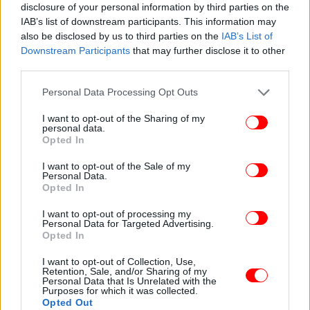
disclosure of your personal information by third parties on the
IAB’s list of downstream participants. This information may
also be disclosed by us to third parties on the
IAB’s List of
Downstream Participants
that may further disclose it to other
third parties.
Please note that this website/app uses one or more Google
Personal Data Processing Opt Outs
services and may gather and store information including but
not limited to your visit or usage behaviour. You may click to
I want to opt-out of the Sharing of my
personal data.
grant or deny consent to Google and its third-party tags to
Opted In
use your data for below specified purposes in below Google
consent section.
I want to opt-out of the Sale of my
Personal Data.
Opted In
ΠΕΡΙΣΣΟΤΕΡΑ ΒΙΝΤΕΟ
I want to opt-out of processing my
Personal Data for Targeted Advertising.
Opted In
Ακολουθήστε το
στο Google News
και μάθετε
I want to opt-out of Collection, Use,
πρώτοι όλες τις ειδήσεις
Retention, Sale, and/or Sharing of my
Personal Data that Is Unrelated with the
Purposes for which it was collected.
Δείτε όλες τις τελευταίες
Ειδήσεις
από την Ελλάδα και τον Κόσμο,
Opted Out