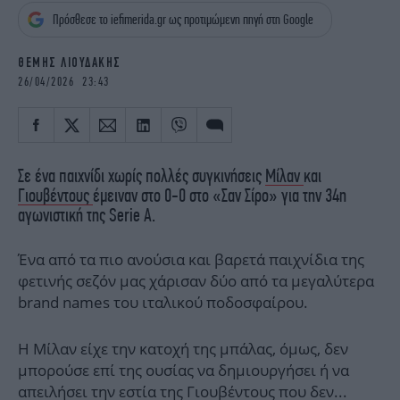
iBOOKS
ΖΩΔΙΑ
Πρόσθεσε το iefimerida.gr ως προτιμώμενη πηγή στη Google
OSCARS
THE OCEAN
MEDIA
ELAMEFORA
ΘΕΜΗΣ ΛΙΟΥΔΑΚΗΣ
26/04/2026 23:43
NEWSLETTER
Σε ένα παιχνίδι χωρίς πολλές συγκινήσεις
Μίλαν
και
Γιουβέντους
έμειναν στο 0-0 στο «Σαν Σίρο» για την 34η
αγωνιστική της Serie A.
Ένα από τα πιο ανούσια και βαρετά παιχνίδια της
φετινής σεζόν μας χάρισαν δύο από τα μεγαλύτερα
brand names του ιταλικού ποδοσφαίρου.
Η Μίλαν είχε την κατοχή της μπάλας, όμως, δεν
μπορούσε επί της ουσίας να δημιουργήσει ή να
απειλήσει την εστία της Γιουβέντους που δεν...