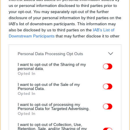
Μίλαν-Γιουβέντους: Όλα στο μηδέν
us or personal information disclosed to third parties prior to
your opt-out. You may separately opt-out of the further
Τα δεδομένα δεν άλλαξαν ούτε στο δεύτερο
disclosure of your personal information by third parties on the
IAB’s list of downstream participants. This information may
ημίχρονο. Οι παίκτες και των δύο ομάδων έκαναν
also be disclosed by us to third parties on the
IAB’s List of
το ένα λάθος πίσω από το άλλο. Ειδικά στη μεσαία
Downstream Participants
that may further disclose it to other
γραμμή. Αλλά αυτό έδινε στους παίκτες τους να
third parties.
βρουν χώρους και να χτυπήσουν σε κάποια
αντεπίθεση.
Please note that this website/app uses one or more Google
Personal Data Processing Opt Outs
services and may gather and store information including but
not limited to your visit or usage behaviour. You may click to
I want to opt-out of the Sharing of my
Σε μία από αυτές ο Σαλεμάκερς σούταρε από καλό
personal data.
grant or deny consent to Google and its third-party tags to
Opted In
σημείο. Παρόλα αυτά η μπάλα δεν του έκανε το
use your data for below specified purposes in below Google
χατίρι και χτύπησε στο δοκάρι στην εστία της
consent section.
I want to opt-out of the Sale of my
Γιουβέντους που σε εκείνο το σημείο και μέχρι τότε
Personal Data.
Opted In
είχε την υπεροχή στον αγώνα.
I want to opt-out of processing my
Personal Data for Targeted Advertising.
Οι δύο προπονητές έκαναν αλλαγές προσπαθώντας
Opted In
να δώσουν κάτι παραπάνω στις ομάδες τους από
τον πάγκο. Ωστόσο, ούτε αυτό βοήθησε κάπου με το
I want to opt-out of Collection, Use,
Retention, Sale, and/or Sharing of my