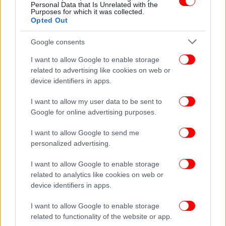
0-0 να μένει ως το τέλος της αναμέτρησης που αν
Personal Data that Is Unrelated with the
Purposes for which it was collected.
μη τι άλλο θα ξεχαστεί άμεσα.
Opted Out
ΟΛΕΣ ΟΙ ΕΙΔΗΣΕΙΣ
Google consents
Νύφη… διέκοψε το γλέντι του γάμου της για να
I want to allow Google to enable storage
related to advertising like cookies on web or
πανηγυρίσει την κούπα - Απίθανο βίντεο!
device identifiers in apps.
Κυπελλούχος ο ΟΦΗ: Οι Κρητικοί σε League Phase
ευρωπαϊκής διοργάνωσης, χαμένοι της βραδιάς
I want to allow my user data to be sent to
Λεβαδειακός, Άρης και… Παναθηναϊκός
Google for online advertising purposes.
ΟΦΗ: Η Κρήτη στα ουράνια! Συγκλονιστικές στιγμές
I want to allow Google to send me
στην υποδοχή του κυπελλούχου στο Ηράκλειο, σήκωσαν
personalized advertising.
στα χέρια τον Κόντη [βίντεο & εικόνες]
I want to allow Google to enable storage
related to analytics like cookies on web or
device identifiers in apps.
I want to allow Google to enable storage
related to functionality of the website or app.