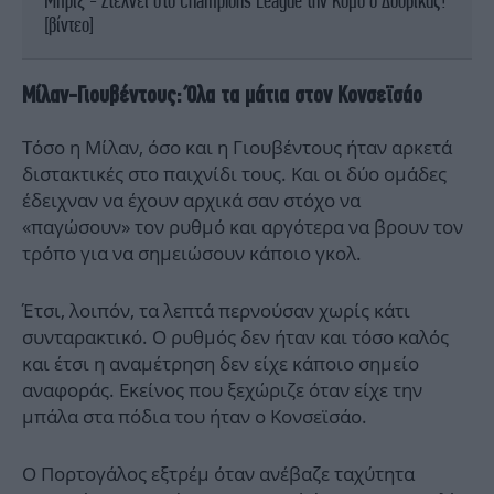
Μπριζ - Στέλνει στο Champions League την Κόμο ο Δουβίκας!
[βίντεο]
Μίλαν-Γιουβέντους: Όλα τα μάτια στον Κονσεϊσάο
Τόσο η Μίλαν, όσο και η Γιουβέντους ήταν αρκετά
διστακτικές στο παιχνίδι τους. Και οι δύο ομάδες
έδειχναν να έχουν αρχικά σαν στόχο να
«παγώσουν» τον ρυθμό και αργότερα να βρουν τον
τρόπο για να σημειώσουν κάποιο γκολ.
Έτσι, λοιπόν, τα λεπτά περνούσαν χωρίς κάτι
συνταρακτικό. Ο ρυθμός δεν ήταν και τόσο καλός
και έτσι η αναμέτρηση δεν είχε κάποιο σημείο
αναφοράς. Εκείνος που ξεχώριζε όταν είχε την
μπάλα στα πόδια του ήταν ο Κονσεϊσάο.
Ο Πορτογάλος εξτρέμ όταν ανέβαζε ταχύτητα