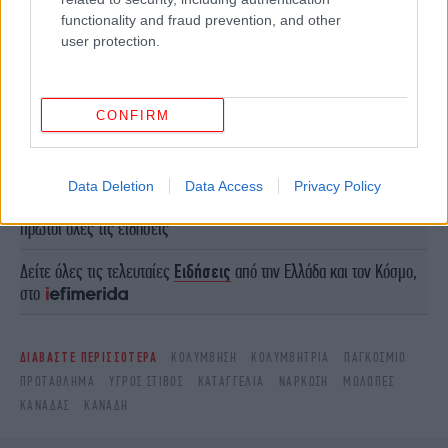
functionality and fraud prevention, and other
user protection.
CONFIRM
ΠΕΡΙΣΣΟΤΕΡΑ ΒΙΝΤΕΟ
Data Deletion
Data Access
Privacy Policy
Ακολουθήστε το
στο Google News
και μάθετε
πρώτοι όλες τις ειδήσεις
Δείτε όλες τις τελευταίες
Ειδήσεις
από την Ελλάδα και τον Κόσμο,
στο
ΔΙΑΒΑΣΤΕ ΠΕΡΙΣΣΟΤΕΡΑ
ΚΟΛΎΜΒΗΣΗ
ΚΟΛΥΜΒΉΤΡΙΑ
ΠΑΓΚΌΣΜΙΟ
ΠΡΩΤΆΘΛΗΜΑ
ΥΓΡΌΣ ΣΤΊΒΟΣ
ΚΑΤΑΓΓΕΛΊΑ
ΝΆΡΚΩΣΗ
ΜΏΛΩΠΕΣ
ΚΑΝΑΔΆΣ
ΚΑΝΑΔΉ