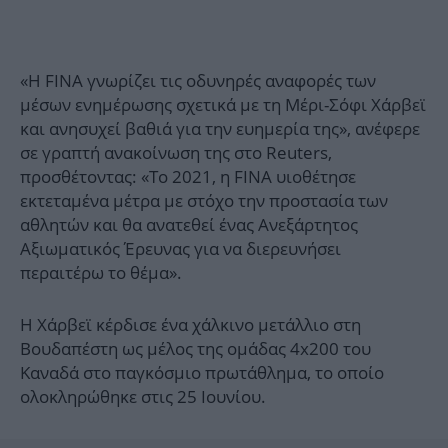
«Η FINA γνωρίζει τις οδυνηρές αναφορές των
μέσων ενημέρωσης σχετικά με τη Μέρι-Σόφι Χάρβεϊ
και ανησυχεί βαθιά για την ευημερία της», ανέφερε
σε γραπτή ανακοίνωση της στο Reuters,
προσθέτοντας: «Το 2021, η FINA υιοθέτησε
εκτεταμένα μέτρα με στόχο την προστασία των
αθλητών και θα ανατεθεί ένας Ανεξάρτητος
Αξιωματικός Έρευνας για να διερευνήσει
περαιτέρω το θέμα».
H Χάρβεϊ κέρδισε ένα χάλκινο μετάλλιο στη
Βουδαπέστη ως μέλος της ομάδας 4x200 του
Καναδά στο παγκόσμιο πρωτάθλημα, το οποίο
ολοκληρώθηκε στις 25 Ιουνίου.