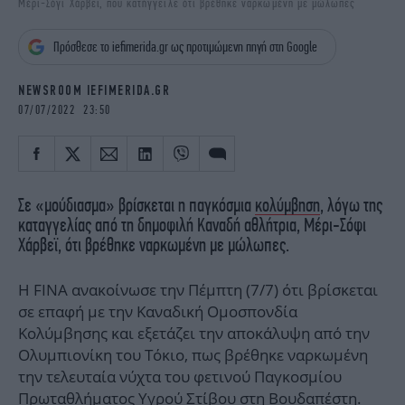
Μέρι-Σόγι Χάρβεϊ, που κατήγγειλε ότι βρέθηκε ναρκωμένη με μώλωπες
iBOOKS
ΖΩΔΙΑ
OSCARS
THE OCEAN
Πρόσθεσε το iefimerida.gr ως προτιμώμενη πηγή στη Google
MEDIA
ELAMEFORA
NEWSROOM IEFIMERIDA.GR
NEWSLETTER
07/07/2022 23:50
Σε «μούδιασμα» βρίσκεται η παγκόσμια
κολύμβηση
, λόγω της
καταγγελίας από τη δημοφιλή Καναδή αθλήτρια, Μέρι-Σόφι
Χάρβεϊ, ότι βρέθηκε ναρκωμένη με μώλωπες.
Η FINA ανακοίνωσε την Πέμπτη (7/7) ότι βρίσκεται
σε επαφή με την Καναδική Ομοσπονδία
Κολύμβησης και εξετάζει την αποκάλυψη από την
Ολυμπιονίκη του Τόκιο, πως βρέθηκε ναρκωμένη
την τελευταία νύχτα του φετινού Παγκοσμίου
Πρωταθλήματος Υγρού Στίβου στη Βουδαπέστη.