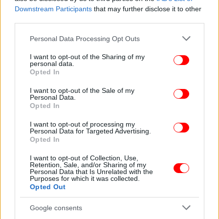
Downstream Participants
that may further disclose it to other
third parties.
Please note that this website/app uses one or more Google
Personal Data Processing Opt Outs
services and may gather and store information including but
not limited to your visit or usage behaviour. You may click to
I want to opt-out of the Sharing of my
personal data.
grant or deny consent to Google and its third-party tags to
Opted In
use your data for below specified purposes in below Google
consent section.
I want to opt-out of the Sale of my
Personal Data.
Opted In
I want to opt-out of processing my
Personal Data for Targeted Advertising.
Opted In
ΟΛΕΣ ΟΙ ΕΙΔΗΣΕΙΣ
Φήμες ότι ο Ερντογάν θα ανακοινώσει προσάρτηση
I want to opt-out of Collection, Use,
Retention, Sale, and/or Sharing of my
Κατεχομένων στις 20 Ιουλίου, λέει το ελληνοαμερικανικό
Personal Data that Is Unrelated with the
Purposes for which it was collected.
λόμπι
Opted Out
Τροχαίο-σοκ στην Καλαμάτα: Νεκρός ντελιβεράς
-Οδηγός ΙΧ πέρασε με κόκκινο, τον εκσφενδόνισε σε αυλή
Google consents
[βίντεο]