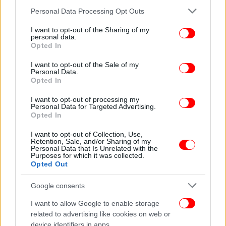
Please note that this website/app uses one or more Google
Personal Data Processing Opt Outs
services and may gather and store information including but
not limited to your visit or usage behaviour. You may click to
I want to opt-out of the Sharing of my
personal data.
grant or deny consent to Google and its third-party tags to
Opted In
use your data for below specified purposes in below Google
consent section.
I want to opt-out of the Sale of my
Personal Data.
Opted In
I want to opt-out of processing my
Personal Data for Targeted Advertising.
Opted In
Στην Κορτίνα παρέλασε η πρωταθλήτρια του
I want to opt-out of Collection, Use,
αλπικού σκι Μαρία Ελένη Τσιόβολου, ενώ στην
Retention, Sale, and/or Sharing of my
Personal Data that Is Unrelated with the
αποστολή θα ενσωματωθεί αργότερα και ο
Purposes for which it was collected.
Αλέξανδρος Γκιννής.
Opted Out
Google consents
Δείτε την παρέλαση της ελληνικής αποστολής στην
Τελετή Έναρξης των Χειμερινών Ολυμπιακών Αγώνων
I want to allow Google to enable storage
2026
related to advertising like cookies on web or
device identifiers in apps.