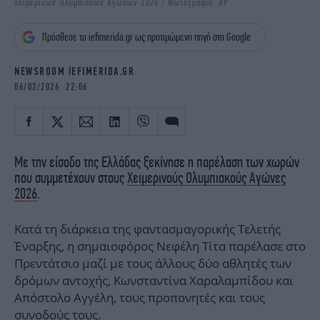
Χειμερινών Ολυμπιακών Αγώνων 2026 / Φωτογραφία: AP
iBOOKS
ΖΩΔΙΑ
OSCARS
THE OCEAN
Πρόσθεσε το iefimerida.gr ως προτιμώμενη πηγή στη Google
MEDIA
ELAMEFORA
NEWSROOM IEFIMERIDA.GR
NEWSLETTER
06/02/2026 22:06
Με την είσοδο της Ελλάδας ξεκίνησε η παρέλαση των χωρών
που συμμετέχουν στους
Χειμερινούς Ολυμπιακούς Αγώνες
2026
.
Κατά τη διάρκεια της φαντασμαγορικής Τελετής
Έναρξης, η σημαιοφόρος Νεφέλη Τίτα παρέλασε στο
Πρεντάτσιο μαζί με τους άλλους δύο αθλητές των
δρόμων αντοχής, Κωνσταντίνα Χαραλαμπίδου και
Απόστολο Αγγέλη, τους προπονητές και τους
συνοδούς τους.