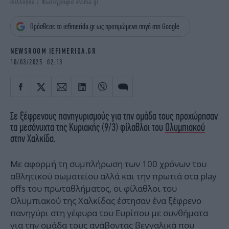
συλλόγου / Φωτογραφία evima.gr
iBOOKS
ΖΩΔΙΑ
OSCARS
THE OCEAN
Πρόσθεσε το iefimerida.gr ως προτιμώμενη πηγή στη Google
MEDIA
ELAMEFORA
NEWSROOM IEFIMERIDA.GR
NEWSLETTER
10/03/2025 02:13
Σε ξέφρενους πανηγυρισμούς για την ομάδα τους προχώρησαν
τα μεσάνυχτα της Κυριακής (9/3) φίλαθλοι του
Ολυμπιακού
στην Χαλκίδα.
Με αφορμή τη συμπλήρωση των 100 χρόνων του
αθλητικού σωματείου αλλά και την πρωτιά στα play
offs του πρωταθλήματος, οι φίλαθλοι του
Ολυμπιακού της Χαλκίδας έστησαν ένα ξέφρενο
πανηγύρι στη γέφυρα του Ευρίπου με συνθήματα
για την ομάδα τους ανάβοντας βεγγαλικά που