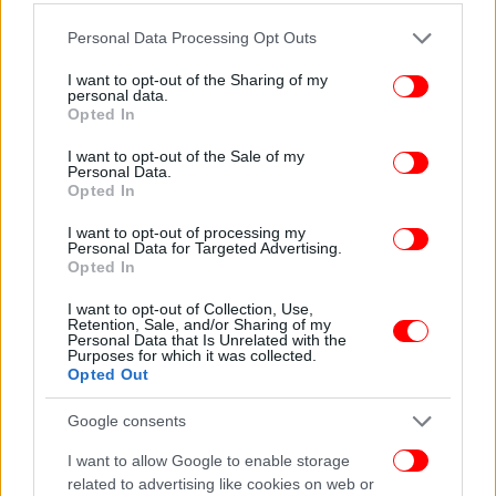
Please note that this website/app uses one or more Google
Personal Data Processing Opt Outs
services and may gather and store information including but
not limited to your visit or usage behaviour. You may click to
I want to opt-out of the Sharing of my
personal data.
grant or deny consent to Google and its third-party tags to
Opted In
use your data for below specified purposes in below Google
consent section.
I want to opt-out of the Sale of my
Personal Data.
Opted In
I want to opt-out of processing my
Personal Data for Targeted Advertising.
Opted In
I want to opt-out of Collection, Use,
Retention, Sale, and/or Sharing of my
Personal Data that Is Unrelated with the
Purposes for which it was collected.
Opted Out
Google consents
I want to allow Google to enable storage
related to advertising like cookies on web or