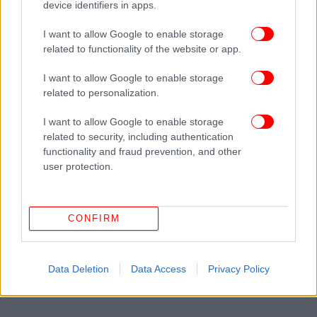
device identifiers in apps.
I want to allow Google to enable storage
related to functionality of the website or app.
ΠΕΡΙΣΣΟΤΕΡΑ ΒΙΝΤΕΟ
I want to allow Google to enable storage
related to personalization.
Ακολουθήστε το
στο Google News
και μάθετε
I want to allow Google to enable storage
πρώτοι όλες τις ειδήσεις
related to security, including authentication
functionality and fraud prevention, and other
Δείτε όλες τις τελευταίες
Ειδήσεις
από την Ελλάδα και τον Κόσμο,
user protection.
στο
CONFIRM
ΔΙΑΒΑΣΤΕ ΠΕΡΙΣΣΟΤΕΡΑ
EUROPA LEAGUE
ΟΛΥΜΠΙΑΚΌΣ
ΠΟΔΌΣΦΑΙΡΟ
ΟΜΙΛΟΙ EUROPA LEAGUE
Data Deletion
Data Access
Privacy Policy