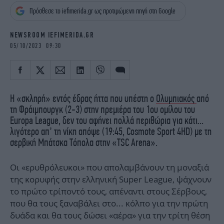
iBOOKS
ΖΩΔΙΑ
Πρόσθεσε το iefimerida.gr ως προτιμώμενη πηγή στη Google
OSCARS
THE OCEAN
MEDIA
ELAMEFORA
NEWSROOM IEFIMERIDA.GR
05/10/2023 09:30
NEWSLETTER
Η «σκληρή» εντός έδρας ήττα που υπέστη ο
Ολυμπιακός
από
τη Φράιμπουργκ (2-3) στην πρεμιέρα του 1ου ομίλου του
Europa League, δεν του αφήνει πολλά περιθώρια για κάτι...
λιγότερο απ’ τη νίκη απόψε (19:45, Cosmote Sport 4HD) με τη
σερβική Μπάτσκα Τόπολα στην «TSC Arena».
Οι «ερυθρόλευκοι» που απολαμβάνουν τη μοναξιά
της κορυφής στην ελληνική Super League, ψάχνουν
το πρώτο τρίποντό τους, απέναντι στους Σέρβους,
που θα τους ξαναβάλει στο... κόλπο για την πρώτη
δυάδα και θα τους δώσει «αέρα» για την τρίτη θέση