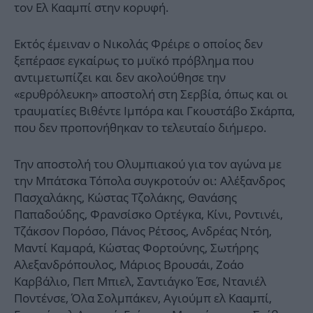
τον Ελ Κααμπί στην κορυφή.
Εκτός έμειναν ο Νικολάς Φρέιρε ο οποίος δεν
ξεπέρασε εγκαίρως το μυϊκό πρόβλημα που
αντιμετωπίζει και δεν ακολούθησε την
«ερυθρόλευκη» αποστολή στη Σερβία, όπως και οι
τραυματίες Βιθέντε Ιμπόρα και Γκουστάβο Σκάρπα,
που δεν προπονήθηκαν το τελευταίο διήμερο.
Την αποστολή του Ολυμπιακού για τον αγώνα με
την Μπάτσκα Τόπολα συγκροτούν οι: Αλέξανδρος
Πασχαλάκης, Κώστας Τζολάκης, Θανάσης
Παπαδούδης, Φρανσίσκο Ορτέγκα, Κίνι, Ροντινέι,
Τζάκσον Πορόσο, Πάνος Ρέτσος, Ανδρέας Ντόη,
Μαντί Καμαρά, Κώστας Φορτούνης, Σωτήρης
Αλεξανδρόπουλος, Μάριος Βρουσάι, Ζοάο
Καρβάλιο, Πεπ Μπιελ, Σαντιάγκο Έσε, Ντανιέλ
Ποντένσε, Όλα Σολμπάκεν, Αγιούμπ ελ Κααμπί,