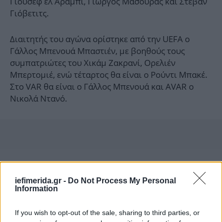
Γιουσέφ ελ Αραμπί, Γιώργος Μασούρας και Στέβαν
Γιόβετιτς.
Διαιτητής του αγώνα ορίστηκε από την UEFA ο
Γάλλος Μπενουά Μπαστιέν, με βοηθούς τους
συμπατριώτες του Χικάμ Ζακρανί, Ορελιέν
Μπερτομιέ, ενώ τέταρτος θα είναι ο Ρούντι Μπακέ.
Στο VAR θα είναι ο Γάλλος Μπενουά και AVAR ο
Νικολά Ντανό.
iefimerida.gr -
Do Not Process My Personal
Information
If you wish to opt-out of the sale, sharing to third parties, or