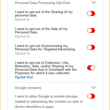
Please note that this website/app uses one or more Google
Personal Data Processing Opt Outs
services and may gather and store information including but
not limited to your visit or usage behaviour. You may click to
I want to opt-out of the Sharing of my
personal data.
grant or deny consent to Google and its third-party tags to
Opted In
use your data for below specified purposes in below Google
consent section.
I want to opt-out of the Sale of my
Personal Data.
Opted In
I want to opt-out of processing my
Personal Data for Targeted Advertising.
Opted In
ΟΛΕΣ ΟΙ ΕΙΔΗΣΕΙΣ
I want to opt-out of Collection, Use,
Πανικός στη Νέα Υόρκη: Λύγισαν κολόνες σε υπό
Retention, Sale, and/or Sharing of my
Personal Data that Is Unrelated with the
ανέγερση ουρανοξύστη -Έπεφταν τούβλα στους δρόμους,
Purposes for which it was collected.
εκκενώθηκαν κτίρια και σχολείο
Opted Out
Η Ρωσία επιστρέφει στους Ολυμπιακούς Αγώνες μετά
Google consents
από 9 χρόνια -Η ανακοίνωση της ΔΟΕ
Ζωή χωρίς μισθό: Το τέλος του καπιταλισμού
I want to allow Google to enable storage
related to advertising like cookies on web or
προβλέπουν οι γκουρού της Τεχνητής Νοημοσύνης
device identifiers in apps.