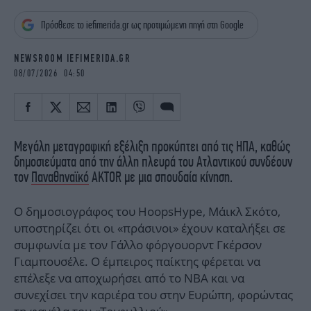
iBOOKS
ΖΩΔΙΑ
Πρόσθεσε το iefimerida.gr ως προτιμώμενη πηγή στη Google
OSCARS
THE OCEAN
MEDIA
ELAMEFORA
NEWSROOM IEFIMERIDA.GR
08/07/2026 04:50
NEWSLETTER
Μεγάλη μεταγραφική εξέλιξη προκύπτει από τις ΗΠΑ, καθώς
δημοσιεύματα από την άλλη πλευρά του Ατλαντικού συνδέουν
τον
Παναθηναϊκό
AKTOR με μια σπουδαία κίνηση.
Ο δημοσιογράφος του HoopsHype, Μάικλ Σκότο,
υποστηρίζει ότι οι «πράσινοι» έχουν καταλήξει σε
συμφωνία με τον Γάλλο φόργουορντ Γκέρσον
Γιαμπουσέλε. Ο έμπειρος παίκτης φέρεται να
επέλεξε να αποχωρήσει από το NBA και να
συνεχίσει την καριέρα του στην Ευρώπη, φορώντας