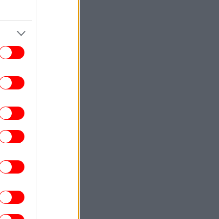
έξοδος με τη σύζυγό του Μαρέβα στο
κέντρο της πόλης [εικόνες]
ΣΠΟΡ
23:37
Καυτός» Βαγγέλης Παυλίδης: Σκόραρε
έναντι στην Χαρτς και έφτασε τα πέντε
γκολ σε τρία ματς ο επιθετικός της
Μπενφίκα [βίντεο]
ΚΟΣΜΟΣ
23:33
Σε ιστορικό υψηλό η AfD στις
ημοσκοπήσεις: Συγκεντρώνει ποσοστό
28%, επτά μονάδες μπροστά από το
CDU/CSU του Μερτς
ΚΟΣΜΟΣ
23:25
ίδα τον ναυαγοσώστη και λιποθύμησα»:
10χρονος μίλησε για πρώτη φορά μετά
τη συγκλονιστική διάσωσή του στην
Καλιφόρνια