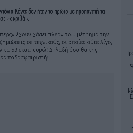
Αντόνιο Κόντε δεν ήταν το πρώτο με προπονητή τα
ωσε «ακριβά».
περς» έχουν χάσει πλέον το... μέτρημα την
ζημιώσεις σε τεχνικούς, οι οποίες ούτε λίγο,
 τα 63 εκατ. ευρώ! Δηλαδή όσο θα της
Τρο
ass ποδοσφαιριστή!
χ
Νί
Σ