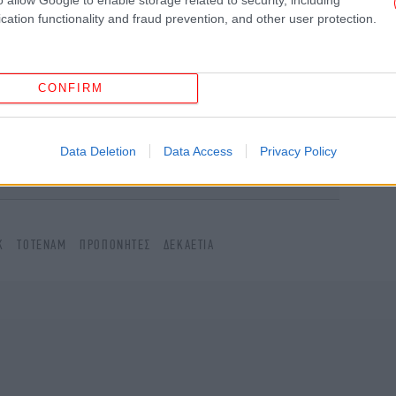
cation functionality and fraud prevention, and other user protection.
Έγι
CONFIRM
το Google News
και μάθετε πρώτοι όλες τις ειδήσεις
Data Deletion
Data Access
Privacy Policy
ς
από την Ελλάδα και τον Κόσμο, στο
Μα
Κ
ΤΌΤΕΝΑΜ
ΠΡΟΠΟΝΗΤΈΣ
ΔΕΚΑΕΤΊΑ
E