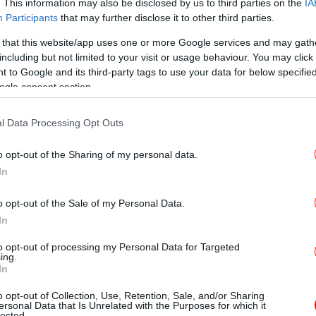
έδ
. This information may also be disclosed by us to third parties on the
IA
Participants
that may further disclose it to other third parties.
ς, αλλά κι απ’ τον Κόντε, το... χορό των
 that this website/app uses one or more Google services and may gath
οίξει ο Πορτογάλος Αντρές Βίλας-Μπόας, ο
including but not limited to your visit or usage behaviour. You may click 
ποσό των 5 εκατ. ευρώ. Ο μοναδικός που
 to Google and its third-party tags to use your data for below specifi
ogle consent section.
αμ και δεν έλαβε αποζημίωση όταν έφυγε
ς κάθισε στον πάγκο των «πετεινών» αρχικά
l Data Processing Opt Outs
α ως μόνιμος για 26 αγώνες το 2013.
o opt-out of the Sharing of my personal data.
-Σ
In
ρωθυπουργός άγνωστος Χ; Αυτά δεν είναι
o opt-out of the Sale of my Personal Data.
In
 τροχαίο δυστύχημα στο Λαγονήσι με τον
πι
to opt-out of processing my Personal Data for Targeted
ΟΣΕ
ing.
In
το Κολωνάκι: Άρπαξε χρήματα από το ταμείο
ιλά [βίντεο]
o opt-out of Collection, Use, Retention, Sale, and/or Sharing
Στα
ersonal Data that Is Unrelated with the Purposes for which it
lected.