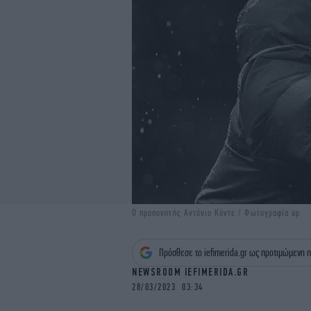
Ο προπονητής Αντόνιο Κόντε / Φωτογραφία ap
Πρόσθεσε το iefimerida.gr ως προτιμώμενη π
NEWSROOM IEFIMERIDA.GR
28/03/2023 03:34