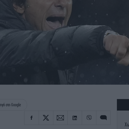
ηγή στη Google
Χω