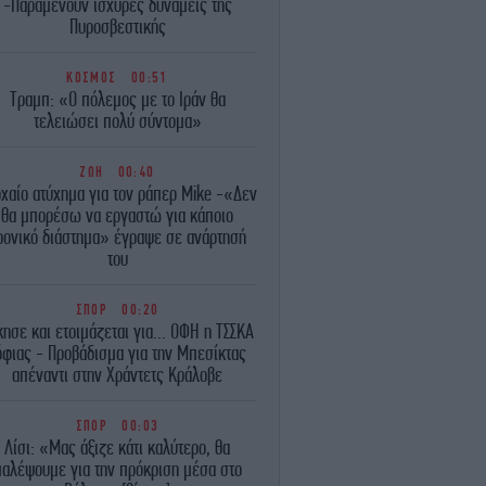
-Παραμένουν ισχυρές δυνάμεις της
Πυροσβεστικής
ΚΟΣΜΟΣ
00:51
Τραμπ: «Ο πόλεμος με το Ιράν θα
τελειώσει πολύ σύντομα»
ΖΩΗ
00:40
χαίο ατύχημα για τον ράπερ Mike -«Δεν
θα μπορέσω να εργαστώ για κάποιο
ρονικό διάστημα» έγραψε σε ανάρτησή
του
ΣΠΟΡ
00:20
κησε και ετοιμάζεται για... ΟΦΗ η ΤΣΣΚΑ
όφιας - Προβάδισμα για την Μπεσίκτας
απέναντι στην Χράντετς Κράλοβε
ΣΠΟΡ
00:03
Λίσι: «Μας άξιζε κάτι καλύτερο, θα
παλέψουμε για την πρόκριση μέσα στο