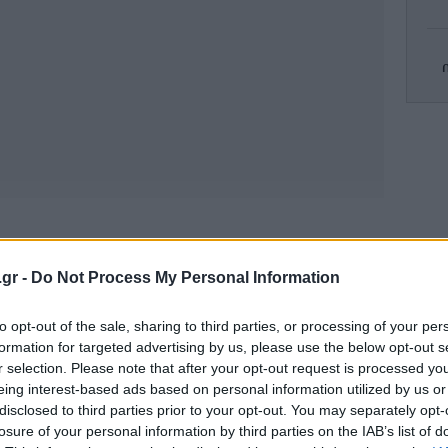
δη
Ο Τ
ικ
την Κυριακή (26/3) από την Τότεναμ,
άνει τα 4,5 εκατ. ευρώ. Σχετικά... μικρό, αν
.gr -
Do Not Process My Personal Information
ην αντίστοιχη διαδικασία ο Μαουρίτσιο
τ
κατ. ευρώ, ο Ζοσέ Μουρίνιο 23 εκατ. ευρώ (!)
to opt-out of the sale, sharing to third parties, or processing of your per
formation for targeted advertising by us, please use the below opt-out s
λα 16 εκατ. ευρώ.
r selection. Please note that after your opt-out request is processed y
eing interest-based ads based on personal information utilized by us or
 αποζημιώσεων άνοιξε ο Βίλας-
Η Τ
disclosed to third parties prior to your opt-out. You may separately opt-
losure of your personal information by third parties on the IAB’s list of